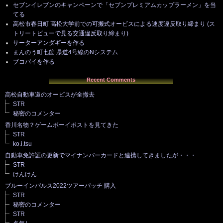
セブンイレブンのキャンペーンで「セブンプレミアムカップラーメン」を当
てる
高松市春日町 高松大学前での可搬式オービスによる速度違反取り締まり (ス
トリートビューで見る交通違反取り締まり)
サーターアンダギーを作る
まんのう町七箇 県道4号線のNシステム
ブコパイを作る
Recent Comments
高松自動車道のオービスが全撤去
STR
秘密のコメンター
香川名物？ゲームボーイポストを見てきた
STR
ko.i.tsu
自動車免許証の更新でマイナンバーカードと連携してきましたが・・・
STR
けんけん
ブルーインパルス2022ツアーパッチ 購入
STR
秘密のコメンター
STR