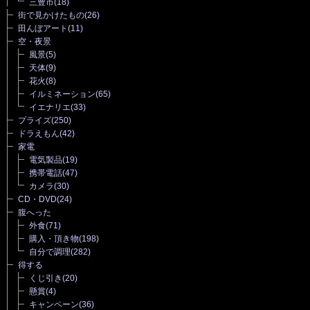
三豊市
(18)
街で見かけたもの
(26)
田んぼアート
(11)
空・夜景
風景
(5)
天体
(9)
花火
(8)
イルミネーション
(65)
イエナリエ
(33)
プライズ
(250)
ドラえもん
(42)
家電
電気製品
(19)
携帯電話
(47)
カメラ
(30)
CD・DVD
(24)
腹へった
外食
(71)
購入・頂き物
(198)
自分で調理
(282)
得する
くじ引き
(20)
懸賞
(4)
キャンペーン
(36)