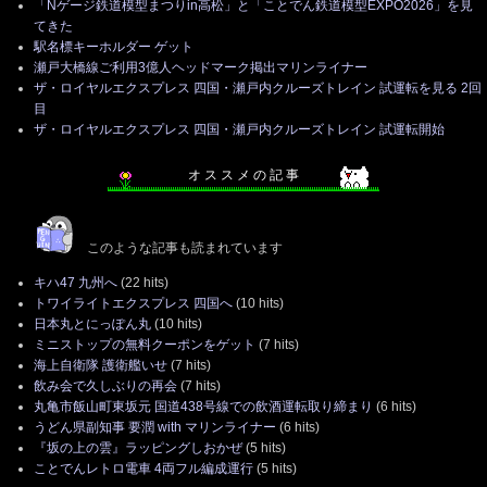
「Nゲージ鉄道模型まつりin高松」と「ことでん鉄道模型EXPO2026」を見
てきた
駅名標キーホルダー ゲット
瀬戸大橋線ご利用3億人ヘッドマーク掲出マリンライナー
ザ・ロイヤルエクスプレス 四国・瀬戸内クルーズトレイン 試運転を見る 2回
目
ザ・ロイヤルエクスプレス 四国・瀬戸内クルーズトレイン 試運転開始
オ ス ス メ の 記 事
このような記事も読まれています
キハ47 九州へ
(22 hits)
トワイライトエクスプレス 四国へ
(10 hits)
日本丸とにっぽん丸
(10 hits)
ミニストップの無料クーポンをゲット
(7 hits)
海上自衛隊 護衛艦いせ
(7 hits)
飲み会で久しぶりの再会
(7 hits)
丸亀市飯山町東坂元 国道438号線での飲酒運転取り締まり
(6 hits)
うどん県副知事 要潤 with マリンライナー
(6 hits)
『坂の上の雲』ラッピングしおかぜ
(5 hits)
ことでんレトロ電車 4両フル編成運行
(5 hits)