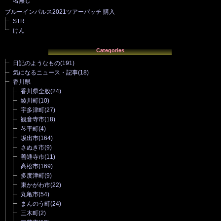
名無し
ブルーインパルス2021ツアーパッチ 購入
STR
けん
Categories
日記のようなもの
(191)
気になるニュース・記事
(18)
香川県
香川県全般
(24)
綾川町
(10)
宇多津町
(27)
観音寺市
(18)
琴平町
(4)
坂出市
(164)
さぬき市
(9)
善通寺市
(11)
高松市
(169)
多度津町
(9)
東かがわ市
(22)
丸亀市
(54)
まんのう町
(24)
三木町
(2)