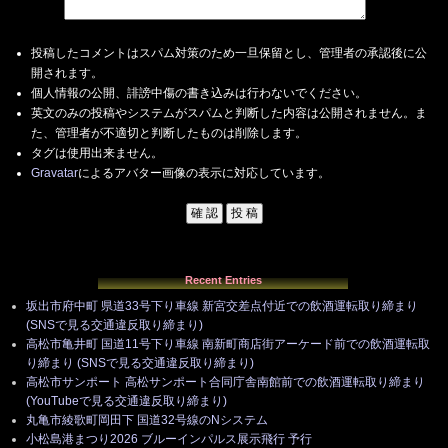
投稿したコメントはスパム対策のため一旦保留とし、管理者の承認後に公
開されます。
個人情報の公開、誹謗中傷の書き込みは行わないでください。
英文のみの投稿やシステムがスパムと判断した内容は公開されません。ま
た、管理者が不適切と判断したものは削除します。
タグは使用出来ません。
Gravatar
によるアバター画像の表示に対応しています。
Recent Entries
坂出市府中町 県道33号下り車線 新宮交差点付近での飲酒運転取り締まり
(SNSで見る交通違反取り締まり)
高松市亀井町 国道11号下り車線 南新町商店街アーケード前での飲酒運転取
り締まり (SNSで見る交通違反取り締まり)
高松市サンポート 高松サンポート合同庁舎南館前での飲酒運転取り締まり
(YouTubeで見る交通違反取り締まり)
丸亀市綾歌町岡田下 国道32号線のNシステム
小松島港まつり2026 ブルーインパルス展示飛行 予行