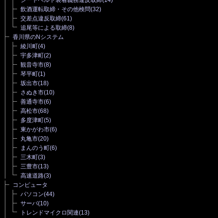
飲酒運転取締・その他検問
(32)
交差点違反取締
(61)
追尾等による取締
(8)
香川県のNシステム
綾川町
(4)
宇多津町
(2)
観音寺市
(8)
琴平町
(1)
坂出市
(18)
さぬき市
(10)
善通寺市
(6)
高松市
(68)
多度津町
(5)
東かがわ市
(6)
丸亀市
(20)
まんのう町
(6)
三木町
(3)
三豊市
(13)
高速道路
(3)
コンピュータ
パソコン
(44)
サーバ
(10)
トレンドマイクロ関連
(13)