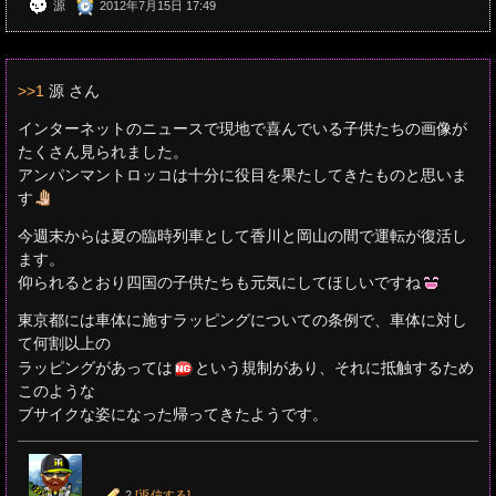
源
2012年7月15日 17:49
>>1
源 さん
インターネットのニュースで現地で喜んでいる子供たちの画像が
たくさん見られました。
アンパンマントロッコは十分に役目を果たしてきたものと思いま
す
今週末からは夏の臨時列車として香川と岡山の間で運転が復活し
ます。
仰られるとおり四国の子供たちも元気にしてほしいですね
東京都には車体に施すラッピングについての条例で、車体に対し
て何割以上の
ラッピングがあっては
という規制があり、それに抵触するため
このような
ブサイクな姿になった帰ってきたようです。
2
[返信する]