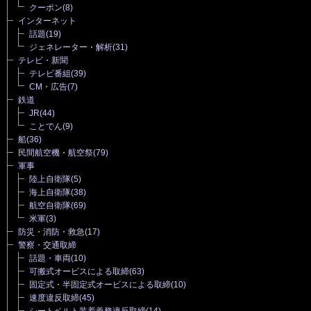
クーポン
(8)
インターネット
話題
(19)
ジェネレーター・解析
(31)
テレビ・新聞
テレビ番組
(39)
CM・広告
(7)
鉄道
JR
(44)
ことでん
(9)
船
(36)
民間航空機・航空祭
(79)
軍事
陸上自衛隊
(5)
海上自衛隊
(38)
航空自衛隊
(69)
米軍
(3)
防災・消防・救急
(17)
警察・交通取締
話題・車両
(10)
可搬式オービスによる取締
(63)
固定式・半固定式オービスによる取締
(10)
速度違反取締
(45)
シートベルト装着義務違反取締
(14)