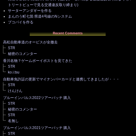
トリートビューで見る交通違反取り締まり)
サーターアンダギーを作る
まんのう町七箇 県道4号線のNシステム
ブコパイを作る
Recent Comments
高松自動車道のオービスが全撤去
STR
秘密のコメンター
香川名物？ゲームボーイポストを見てきた
STR
ko.i.tsu
自動車免許証の更新でマイナンバーカードと連携してきましたが・・・
STR
けんけん
ブルーインパルス2022ツアーパッチ 購入
STR
秘密のコメンター
STR
名無し
ブルーインパルス2021ツアーパッチ 購入
STR