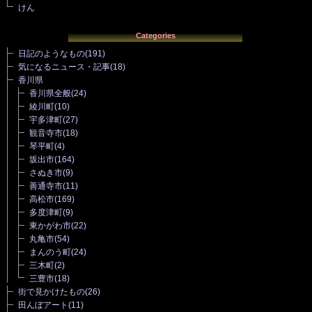
けん
Categories
日記のようなもの
(191)
気になるニュース・記事
(18)
香川県
香川県全般
(24)
綾川町
(10)
宇多津町
(27)
観音寺市
(18)
琴平町
(4)
坂出市
(164)
さぬき市
(9)
善通寺市
(11)
高松市
(169)
多度津町
(9)
東かがわ市
(22)
丸亀市
(54)
まんのう町
(24)
三木町
(2)
三豊市
(18)
街で見かけたもの
(26)
田んぼアート
(11)