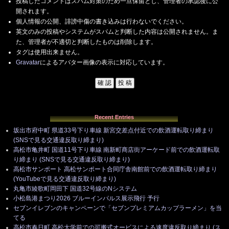
投稿したコメントはスパム対策のため一旦保留とし、管理者の承認後に公
開されます。
個人情報の公開、誹謗中傷の書き込みは行わないでください。
英文のみの投稿やシステムがスパムと判断した内容は公開されません。ま
た、管理者が不適切と判断したものは削除します。
タグは使用出来ません。
Gravatar
によるアバター画像の表示に対応しています。
Recent Entries
坂出市府中町 県道33号下り車線 新宮交差点付近での飲酒運転取り締まり
(SNSで見る交通違反取り締まり)
高松市亀井町 国道11号下り車線 南新町商店街アーケード前での飲酒運転取
り締まり (SNSで見る交通違反取り締まり)
高松市サンポート 高松サンポート合同庁舎南館前での飲酒運転取り締まり
(YouTubeで見る交通違反取り締まり)
丸亀市綾歌町岡田下 国道32号線のNシステム
小松島港まつり2026 ブルーインパルス展示飛行 予行
セブンイレブンのキャンペーンで「セブンプレミアムカップラーメン」を当
てる
高松市春日町 高松大学前での可搬式オービスによる速度違反取り締まり (ス