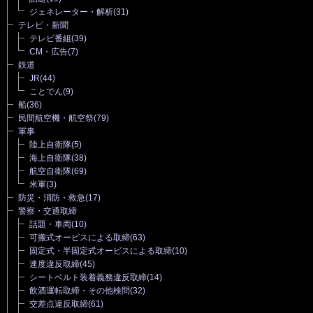
ジェネレーター・解析
(31)
テレビ・新聞
テレビ番組
(39)
CM・広告
(7)
鉄道
JR
(44)
ことでん
(9)
船
(36)
民間航空機・航空祭
(79)
軍事
陸上自衛隊
(5)
海上自衛隊
(38)
航空自衛隊
(69)
米軍
(3)
防災・消防・救急
(17)
警察・交通取締
話題・車両
(10)
可搬式オービスによる取締
(63)
固定式・半固定式オービスによる取締
(10)
速度違反取締
(45)
シートベルト装着義務違反取締
(14)
飲酒運転取締・その他検問
(32)
交差点違反取締
(61)