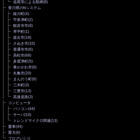
追尾等による取締
(8)
香川県のNシステム
綾川町
(4)
宇多津町
(2)
観音寺市
(8)
琴平町
(1)
坂出市
(18)
さぬき市
(10)
善通寺市
(6)
高松市
(68)
多度津町
(5)
東かがわ市
(6)
丸亀市
(20)
まんのう町
(6)
三木町
(3)
三豊市
(13)
高速道路
(3)
コンピュータ
パソコン
(44)
サーバ
(10)
トレンドマイクロ関連
(13)
愛車
(44)
愛犬
(6)
ブログいじり