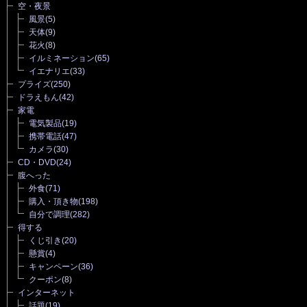
空・夜景
風景
(5)
天体
(9)
花火
(8)
イルミネーション
(65)
イエナリエ
(33)
プライズ
(250)
ドラえもん
(42)
家電
電気製品
(19)
携帯電話
(47)
カメラ
(30)
CD・DVD
(24)
腹へった
外食
(71)
購入・頂き物
(198)
自分で調理
(282)
得する
くじ引き
(20)
懸賞
(4)
キャンペーン
(36)
クーポン
(8)
インターネット
話題
(19)