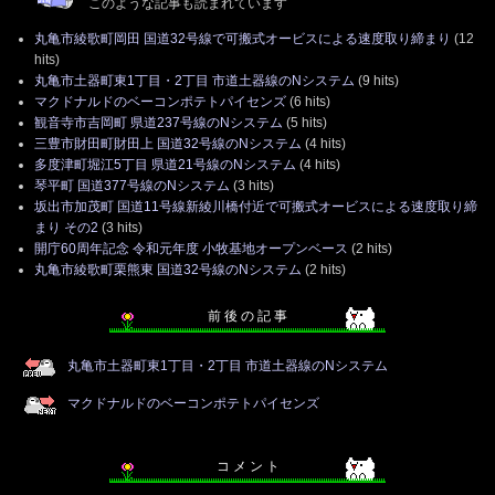
このような記事も読まれています
丸亀市綾歌町岡田 国道32号線で可搬式オービスによる速度取り締まり
(12
hits)
丸亀市土器町東1丁目・2丁目 市道土器線のNシステム
(9 hits)
マクドナルドのベーコンポテトパイセンズ
(6 hits)
観音寺市吉岡町 県道237号線のNシステム
(5 hits)
三豊市財田町財田上 国道32号線のNシステム
(4 hits)
多度津町堀江5丁目 県道21号線のNシステム
(4 hits)
琴平町 国道377号線のNシステム
(3 hits)
坂出市加茂町 国道11号線新綾川橋付近で可搬式オービスによる速度取り締
まり その2
(3 hits)
開庁60周年記念 令和元年度 小牧基地オープンベース
(2 hits)
丸亀市綾歌町栗熊東 国道32号線のNシステム
(2 hits)
前 後 の 記 事
丸亀市土器町東1丁目・2丁目 市道土器線のNシステム
マクドナルドのベーコンポテトパイセンズ
コ メ ン ト