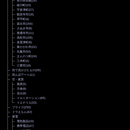
香川県全般
(24)
綾川町
(10)
宇多津町
(27)
観音寺市
(18)
琴平町
(4)
坂出市
(164)
さぬき市
(9)
善通寺市
(11)
高松市
(169)
多度津町
(9)
東かがわ市
(22)
丸亀市
(54)
まんのう町
(24)
三木町
(2)
三豊市
(18)
街で見かけたもの
(26)
田んぼアート
(11)
空・夜景
風景
(5)
天体
(9)
花火
(8)
イルミネーション
(65)
イエナリエ
(33)
プライズ
(250)
ドラえもん
(42)
家電
電気製品
(19)
携帯電話
(47)