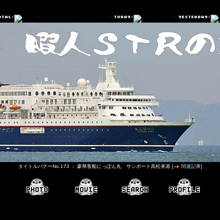
タイトルバナーNo.173 ： 豪華客船にっぽん丸 サンポート高松来港 [
関連記事
]