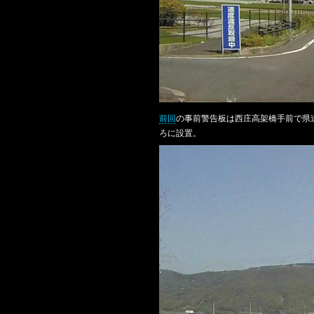
前回
の事前警告板は西庄高架橋手前で県
ろに設置。