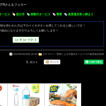
オービス
坂出市
移動式オービス
警察
速度違反取り締まり
興味を持たれた方は
下のイイネボタンを押してくれると嬉しいです！
の励みになりますのでよろしくお願いします！
(
σ
´∀`)
σ
ｲｲﾈ!
4
2023年4月18日 20:34
カテゴリー :
警察による可搬式オービスでの速度違反取締