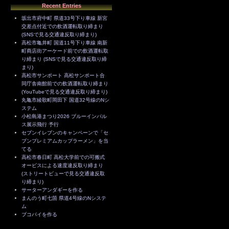
Recent Entries
坂出市府中町 県道33号下り車線 新宮
交差点付近での飲酒運転取り締まり
(SNSで見る交通違反取り締まり)
高松市亀井町 国道11号下り車線 南新
町商店街アーケード前での飲酒運転取
り締まり (SNSで見る交通違反取り締
まり)
高松市サンポート 高松サンポート合
同庁舎南館前での飲酒運転取り締まり
(YouTubeで見る交通違反取り締まり)
丸亀市綾歌町岡田下 国道32号線のNシ
ステム
小松島港まつり2026 ブルーインパル
ス展示飛行 予行
セブンイレブンのキャンペーンで「セ
ブンプレミアムカップラーメン」を当
てる
高松市春日町 高松大学前での可搬式
オービスによる速度違反取り締まり
(ストリートビューで見る交通違反取
り締まり)
サーターアンダギーを作る
まんのう町七箇 県道4号線のNシステ
ム
ブコパイを作る