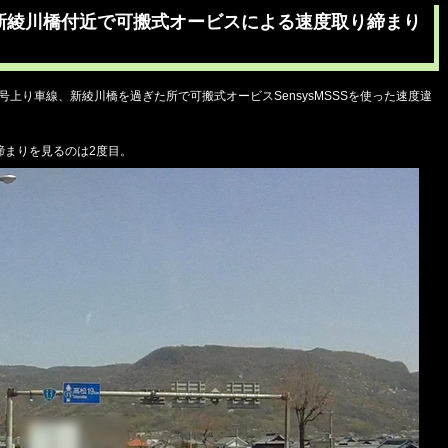
線新綾川橋付近で可搬式オービスによる速度取り締まり
11号上り車線、新綾川橋を過ぎた所で可搬式オービスSensysMSSSを使った速度違
締まりを見るのは2度目。