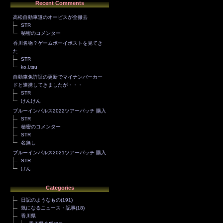
Recent Comments
高松自動車道のオービスが全撤去
STR
秘密のコメンター
香川名物？ゲームボーイポストを見てき
た
STR
ko.i.tsu
自動車免許証の更新でマイナンバーカー
ドと連携してきましたが・・・
STR
けんけん
ブルーインパルス2022ツアーパッチ 購入
STR
秘密のコメンター
STR
名無し
ブルーインパルス2021ツアーパッチ 購入
STR
けん
Categories
日記のようなもの
(191)
気になるニュース・記事
(18)
香川県