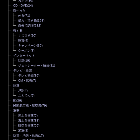
カメラ
(30)
CD・DVD
(24)
腹へった
外食
(71)
購入・頂き物
(198)
自分で調理
(282)
得する
くじ引き
(20)
懸賞
(4)
キャンペーン
(36)
クーポン
(8)
インターネット
話題
(19)
ジェネレーター・解析
(31)
テレビ・新聞
テレビ番組
(39)
CM・広告
(7)
鉄道
JR
(44)
ことでん
(9)
船
(36)
民間航空機・航空祭
(79)
軍事
陸上自衛隊
(5)
海上自衛隊
(38)
航空自衛隊
(69)
米軍
(3)
防災・消防・救急
(17)