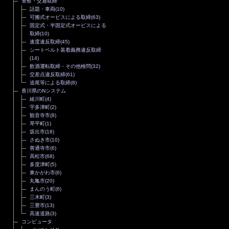
警察・交通取締
話題・車両
(10)
可搬式オービスによる取締
(63)
固定式・半固定式オービスによる
取締
(10)
速度違反取締
(45)
シートベルト装着義務違反取締
(14)
飲酒運転取締・その他検問
(32)
交差点違反取締
(61)
追尾等による取締
(8)
香川県のNシステム
綾川町
(4)
宇多津町
(2)
観音寺市
(8)
琴平町
(1)
坂出市
(18)
さぬき市
(10)
善通寺市
(6)
高松市
(68)
多度津町
(5)
東かがわ市
(6)
丸亀市
(20)
まんのう町
(6)
三木町
(3)
三豊市
(13)
高速道路
(3)
コンピュータ