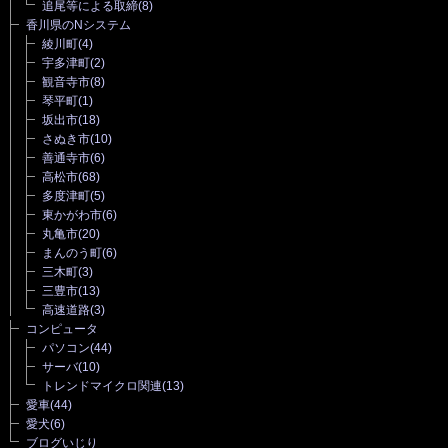
追尾等による取締
(8)
香川県のNシステム
綾川町
(4)
宇多津町
(2)
観音寺市
(8)
琴平町
(1)
坂出市
(18)
さぬき市
(10)
善通寺市
(6)
高松市
(68)
多度津町
(5)
東かがわ市
(6)
丸亀市
(20)
まんのう町
(6)
三木町
(3)
三豊市
(13)
高速道路
(3)
コンピュータ
パソコン
(44)
サーバ
(10)
トレンドマイクロ関連
(13)
愛車
(44)
愛犬
(6)
ブログいじり