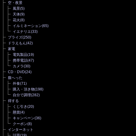
空・夜景
風景
(5)
天体
(9)
花火
(8)
イルミネーション
(65)
イエナリエ
(33)
プライズ
(250)
ドラえもん
(42)
家電
電気製品
(19)
携帯電話
(47)
カメラ
(30)
CD・DVD
(24)
腹へった
外食
(71)
購入・頂き物
(198)
自分で調理
(282)
得する
くじ引き
(20)
懸賞
(4)
キャンペーン
(36)
クーポン
(8)
インターネット
話題
(19)