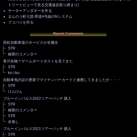
トリートビューで見る交通違反取り締まり)
サーターアンダギーを作る
まんのう町七箇 県道4号線のNシステム
ブコパイを作る
Recent Comments
高松自動車道のオービスが全撤去
STR
秘密のコメンター
香川名物？ゲームボーイポストを見てきた
STR
ko.i.tsu
自動車免許証の更新でマイナンバーカードと連携してきましたが・・・
STR
けんけん
ブルーインパルス2022ツアーパッチ 購入
STR
秘密のコメンター
STR
名無し
ブルーインパルス2021ツアーパッチ 購入
STR