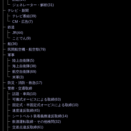
ジェネレーター・解析
(31)
テレビ・新聞
テレビ番組
(39)
CM・広告
(7)
鉄道
JR
(44)
ことでん
(9)
船
(36)
民間航空機・航空祭
(79)
軍事
陸上自衛隊
(5)
海上自衛隊
(38)
航空自衛隊
(69)
米軍
(3)
防災・消防・救急
(17)
警察・交通取締
話題・車両
(10)
可搬式オービスによる取締
(63)
固定式・半固定式オービスによる取締
(10)
速度違反取締
(45)
シートベルト装着義務違反取締
(14)
飲酒運転取締・その他検問
(32)
交差点違反取締
(61)