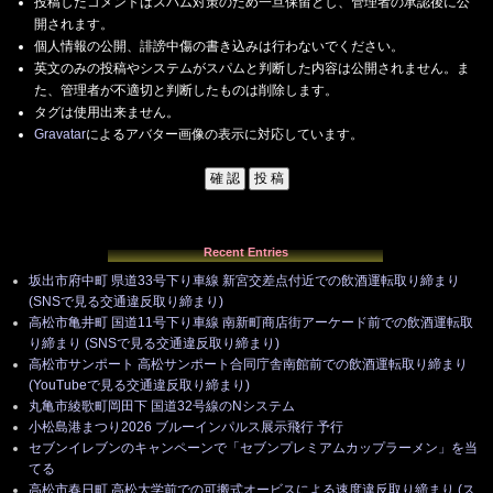
投稿したコメントはスパム対策のため一旦保留とし、管理者の承認後に公
開されます。
個人情報の公開、誹謗中傷の書き込みは行わないでください。
英文のみの投稿やシステムがスパムと判断した内容は公開されません。ま
た、管理者が不適切と判断したものは削除します。
タグは使用出来ません。
Gravatar
によるアバター画像の表示に対応しています。
Recent Entries
坂出市府中町 県道33号下り車線 新宮交差点付近での飲酒運転取り締まり
(SNSで見る交通違反取り締まり)
高松市亀井町 国道11号下り車線 南新町商店街アーケード前での飲酒運転取
り締まり (SNSで見る交通違反取り締まり)
高松市サンポート 高松サンポート合同庁舎南館前での飲酒運転取り締まり
(YouTubeで見る交通違反取り締まり)
丸亀市綾歌町岡田下 国道32号線のNシステム
小松島港まつり2026 ブルーインパルス展示飛行 予行
セブンイレブンのキャンペーンで「セブンプレミアムカップラーメン」を当
てる
高松市春日町 高松大学前での可搬式オービスによる速度違反取り締まり (ス