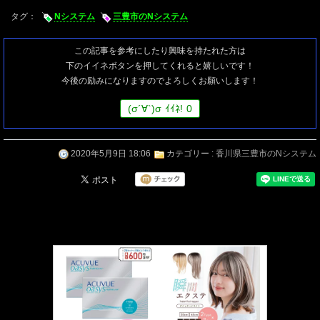
タグ：
Nシステム
三豊市のNシステム
この記事を参考にしたり興味を持たれた方は
下のイイネボタンを押してくれると嬉しいです！
今後の励みになりますのでよろしくお願いします！
(
σ
´∀`)
σ
ｲｲﾈ!
0
2020年5月9日 18:06
カテゴリー :
香川県三豊市のNシステム