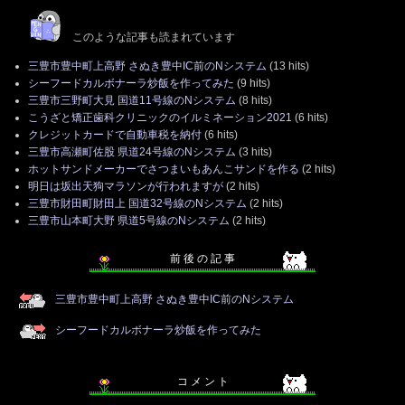
このような記事も読まれています
三豊市豊中町上高野 さぬき豊中IC前のNシステム
(13 hits)
シーフードカルボナーラ炒飯を作ってみた
(9 hits)
三豊市三野町大見 国道11号線のNシステム
(8 hits)
こうざと矯正歯科クリニックのイルミネーション2021
(6 hits)
クレジットカードで自動車税を納付
(6 hits)
三豊市高瀬町佐股 県道24号線のNシステム
(3 hits)
ホットサンドメーカーでさつまいもあんこサンドを作る
(2 hits)
明日は坂出天狗マラソンが行われますが
(2 hits)
三豊市財田町財田上 国道32号線のNシステム
(2 hits)
三豊市山本町大野 県道5号線のNシステム
(2 hits)
前 後 の 記 事
三豊市豊中町上高野 さぬき豊中IC前のNシステム
シーフードカルボナーラ炒飯を作ってみた
コ メ ン ト