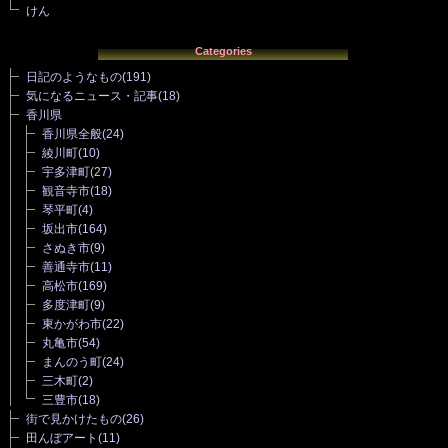
けん
Categories
日記のようなもの
(191)
気になるニュース・記事
(18)
香川県
香川県全般
(24)
綾川町
(10)
宇多津町
(27)
観音寺市
(18)
琴平町
(4)
坂出市
(164)
さぬき市
(9)
善通寺市
(11)
高松市
(169)
多度津町
(9)
東かがわ市
(22)
丸亀市
(54)
まんのう町
(24)
三木町
(2)
三豊市
(18)
街で見かけたもの
(26)
田んぼアート
(11)