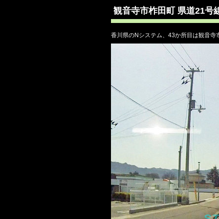
観音寺市柞田町 県道21号
香川県のNシステム、43か所目は観音寺