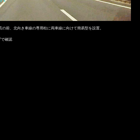
店の前、北向き車線の専用柱に両車線に向けて簡易型を設置。
プで確認