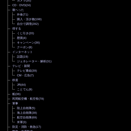
カメラ
(30)
CD・DVD
(24)
腹へった
外食
(71)
購入・頂き物
(198)
自分で調理
(282)
得する
くじ引き
(20)
懸賞
(4)
キャンペーン
(36)
クーポン
(8)
インターネット
話題
(19)
ジェネレーター・解析
(31)
テレビ・新聞
テレビ番組
(39)
CM・広告
(7)
鉄道
JR
(44)
ことでん
(9)
船
(36)
民間航空機・航空祭
(79)
軍事
陸上自衛隊
(5)
海上自衛隊
(38)
航空自衛隊
(69)
米軍
(3)
防災・消防・救急
(17)