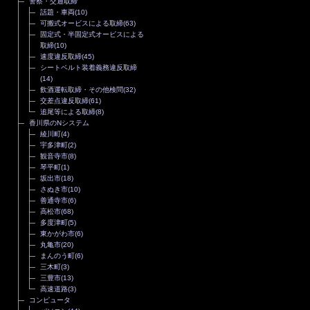
警察・交通取締
話題・車両
(10)
可搬式オービスによる取締
(63)
固定式・半固定式オービスによる
取締
(10)
速度違反取締
(45)
シートベルト装着義務違反取締
(14)
飲酒運転取締・その他検問
(32)
交差点違反取締
(61)
追尾等による取締
(8)
香川県のNシステム
綾川町
(4)
宇多津町
(2)
観音寺市
(8)
琴平町
(1)
坂出市
(18)
さぬき市
(10)
善通寺市
(6)
高松市
(68)
多度津町
(5)
東かがわ市
(6)
丸亀市
(20)
まんのう町
(6)
三木町
(3)
三豊市
(13)
高速道路
(3)
コンピュータ