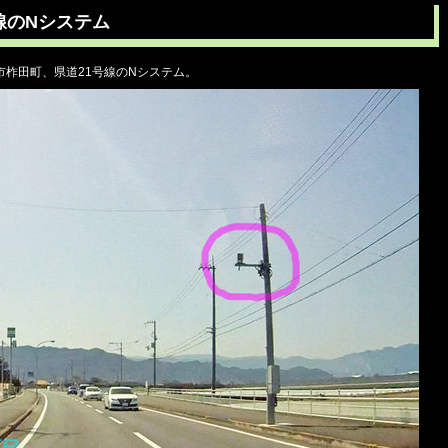
線のNシステム
市柞田町、県道21号線のNシステム。