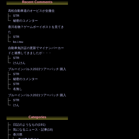
Recent Comments
高松自動車道のオービスが全撤去
STR
秘密のコメンター
香川名物？ゲームボーイポストを見てき
た
STR
ko.i.tsu
自動車免許証の更新でマイナンバーカー
ドと連携してきましたが・・・
STR
けんけん
ブルーインパルス2022ツアーパッチ 購入
STR
秘密のコメンター
STR
名無し
ブルーインパルス2021ツアーパッチ 購入
STR
けん
Categories
日記のようなもの
(191)
気になるニュース・記事
(18)
香川県