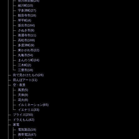
香川県全般
(24)
綾川町
(10)
宇多津町
(27)
観音寺市
(18)
琴平町
(4)
坂出市
(164)
さぬき市
(9)
善通寺市
(11)
高松市
(169)
多度津町
(9)
東かがわ市
(22)
丸亀市
(54)
まんのう町
(24)
三木町
(2)
三豊市
(18)
街で見かけたもの
(26)
田んぼアート
(11)
空・夜景
風景
(5)
天体
(9)
花火
(8)
イルミネーション
(65)
イエナリエ
(33)
プライズ
(250)
ドラえもん
(42)
家電
電気製品
(19)
携帯電話
(47)