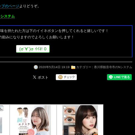
ップのページ
よりどうぞ。
Nシステム
興味を持たれた方は
下のイイネボタンを押してくれると嬉しいです！
の励みになりますのでよろしくお願いします！
(
σ
´∀`)
σ
ｲｲﾈ!
0
2020年5月14日 19:19
カテゴリー :
香川県観音寺市のNシステム