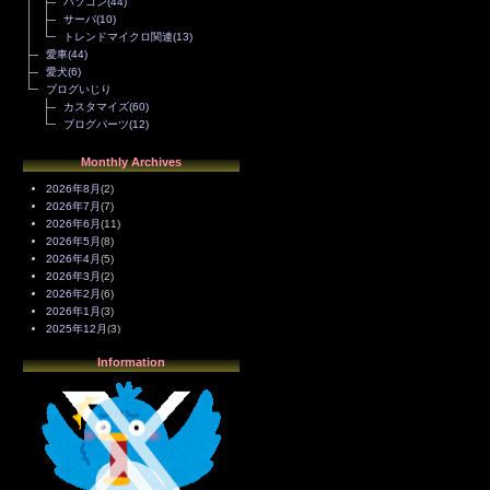
パソコン
(44)
サーバ
(10)
トレンドマイクロ関連
(13)
愛車
(44)
愛犬
(6)
ブログいじり
カスタマイズ
(60)
ブログパーツ
(12)
Monthly Archives
2026年8月
(2)
2026年7月
(7)
2026年6月
(11)
2026年5月
(8)
2026年4月
(5)
2026年3月
(2)
2026年2月
(6)
2026年1月
(3)
2025年12月
(3)
2025年11月
(4)
Information
2025年10月
(3)
2025年9月
(4)
2025年8月
(3)
2025年7月
(2)
2025年6月
(1)
2025年5月
(7)
2025年4月
(2)
2025年3月
(8)