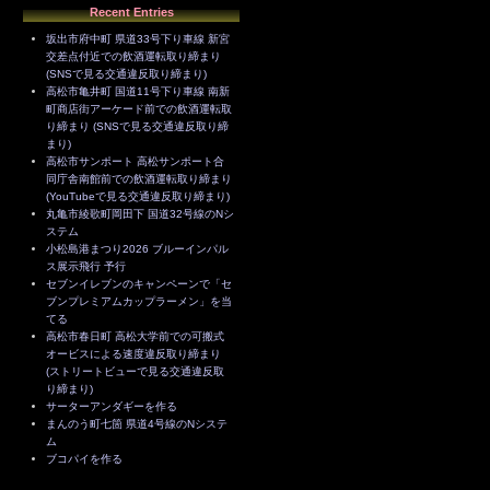
Recent Entries
坂出市府中町 県道33号下り車線 新宮
交差点付近での飲酒運転取り締まり
(SNSで見る交通違反取り締まり)
高松市亀井町 国道11号下り車線 南新
町商店街アーケード前での飲酒運転取
り締まり (SNSで見る交通違反取り締
まり)
高松市サンポート 高松サンポート合
同庁舎南館前での飲酒運転取り締まり
(YouTubeで見る交通違反取り締まり)
丸亀市綾歌町岡田下 国道32号線のNシ
ステム
小松島港まつり2026 ブルーインパル
ス展示飛行 予行
セブンイレブンのキャンペーンで「セ
ブンプレミアムカップラーメン」を当
てる
高松市春日町 高松大学前での可搬式
オービスによる速度違反取り締まり
(ストリートビューで見る交通違反取
り締まり)
サーターアンダギーを作る
まんのう町七箇 県道4号線のNシステ
ム
ブコパイを作る