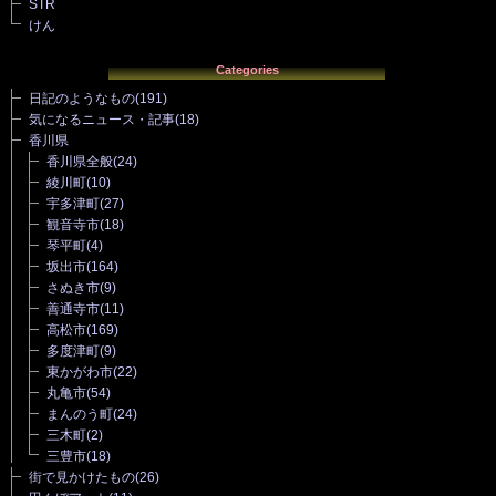
STR
けん
Categories
日記のようなもの
(191)
気になるニュース・記事
(18)
香川県
香川県全般
(24)
綾川町
(10)
宇多津町
(27)
観音寺市
(18)
琴平町
(4)
坂出市
(164)
さぬき市
(9)
善通寺市
(11)
高松市
(169)
多度津町
(9)
東かがわ市
(22)
丸亀市
(54)
まんのう町
(24)
三木町
(2)
三豊市
(18)
街で見かけたもの
(26)