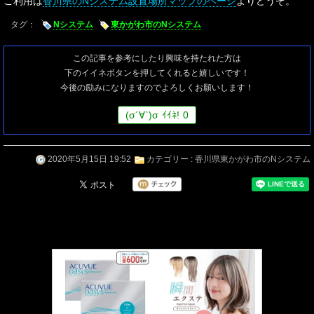
ご利用は
香川県のNシステム設置場所マップのページ
よりどうぞ。
タグ：
Nシステム
東かがわ市のNシステム
この記事を参考にしたり興味を持たれた方は
下のイイネボタンを押してくれると嬉しいです！
今後の励みになりますのでよろしくお願いします！
(
σ
´∀`)
σ
ｲｲﾈ!
0
2020年5月15日 19:52
カテゴリー :
香川県東かがわ市のNシステム