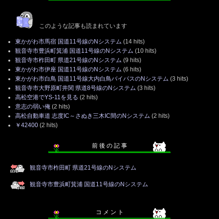
このような記事も読まれています
東かがわ市馬宿 国道11号線のNシステム
(14 hits)
観音寺市豊浜町箕浦 国道11号線のNシステム
(10 hits)
観音寺市柞田町 県道21号線のNシステム
(9 hits)
東かがわ市伊座 国道11号線のNシステム
(6 hits)
東かがわ市白鳥 国道11号線大内白鳥バイパスのNシステム
(3 hits)
観音寺市大野原町井関 県道8号線のNシステム
(3 hits)
高松空港でYS-11を見る
(2 hits)
意志の弱い俺
(2 hits)
高松自動車道 志度IC～さぬき三木IC間のNシステム
(2 hits)
￥42400
(2 hits)
前 後 の 記 事
観音寺市柞田町 県道21号線のNシステム
観音寺市豊浜町箕浦 国道11号線のNシステム
コ メ ン ト