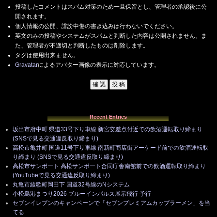
投稿したコメントはスパム対策のため一旦保留とし、管理者の承認後に公
開されます。
個人情報の公開、誹謗中傷の書き込みは行わないでください。
英文のみの投稿やシステムがスパムと判断した内容は公開されません。ま
た、管理者が不適切と判断したものは削除します。
タグは使用出来ません。
Gravatar
によるアバター画像の表示に対応しています。
Recent Entries
坂出市府中町 県道33号下り車線 新宮交差点付近での飲酒運転取り締まり
(SNSで見る交通違反取り締まり)
高松市亀井町 国道11号下り車線 南新町商店街アーケード前での飲酒運転取
り締まり (SNSで見る交通違反取り締まり)
高松市サンポート 高松サンポート合同庁舎南館前での飲酒運転取り締まり
(YouTubeで見る交通違反取り締まり)
丸亀市綾歌町岡田下 国道32号線のNシステム
小松島港まつり2026 ブルーインパルス展示飛行 予行
セブンイレブンのキャンペーンで「セブンプレミアムカップラーメン」を当
てる