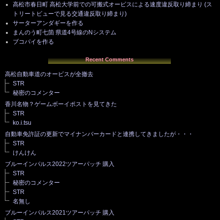
高松市春日町 高松大学前での可搬式オービスによる速度違反取り締まり (ス
トリートビューで見る交通違反取り締まり)
サーターアンダギーを作る
まんのう町七箇 県道4号線のNシステム
ブコパイを作る
Recent Comments
高松自動車道のオービスが全撤去
STR
秘密のコメンター
香川名物？ゲームボーイポストを見てきた
STR
ko.i.tsu
自動車免許証の更新でマイナンバーカードと連携してきましたが・・・
STR
けんけん
ブルーインパルス2022ツアーパッチ 購入
STR
秘密のコメンター
STR
名無し
ブルーインパルス2021ツアーパッチ 購入