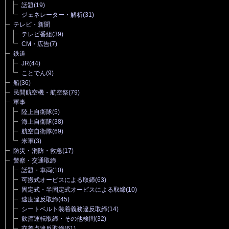
話題
(19)
ジェネレーター・解析
(31)
テレビ・新聞
テレビ番組
(39)
CM・広告
(7)
鉄道
JR
(44)
ことでん
(9)
船
(36)
民間航空機・航空祭
(79)
軍事
陸上自衛隊
(5)
海上自衛隊
(38)
航空自衛隊
(69)
米軍
(3)
防災・消防・救急
(17)
警察・交通取締
話題・車両
(10)
可搬式オービスによる取締
(63)
固定式・半固定式オービスによる取締
(10)
速度違反取締
(45)
シートベルト装着義務違反取締
(14)
飲酒運転取締・その他検問
(32)
交差点違反取締
(61)