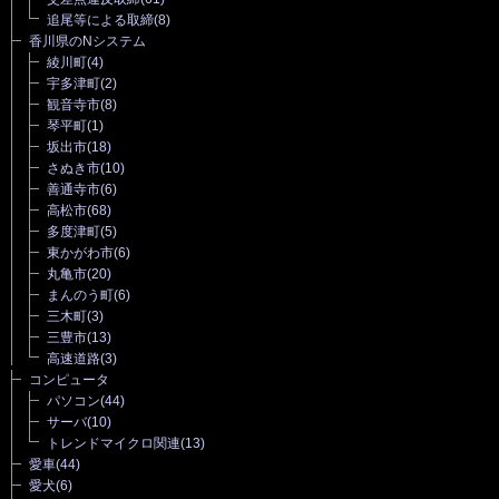
追尾等による取締
(8)
香川県のNシステム
綾川町
(4)
宇多津町
(2)
観音寺市
(8)
琴平町
(1)
坂出市
(18)
さぬき市
(10)
善通寺市
(6)
高松市
(68)
多度津町
(5)
東かがわ市
(6)
丸亀市
(20)
まんのう町
(6)
三木町
(3)
三豊市
(13)
高速道路
(3)
コンピュータ
パソコン
(44)
サーバ
(10)
トレンドマイクロ関連
(13)
愛車
(44)
愛犬
(6)