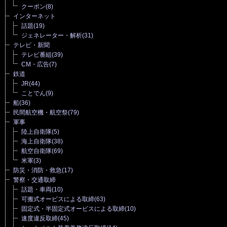
クーポン
(8)
インターネット
話題
(19)
ジェネレーター・解析
(31)
テレビ・新聞
テレビ番組
(39)
CM・広告
(7)
鉄道
JR
(44)
ことでん
(9)
船
(36)
民間航空機・航空祭
(79)
軍事
陸上自衛隊
(5)
海上自衛隊
(38)
航空自衛隊
(69)
米軍
(3)
防災・消防・救急
(17)
警察・交通取締
話題・車両
(10)
可搬式オービスによる取締
(63)
固定式・半固定式オービスによる取締
(10)
速度違反取締
(45)