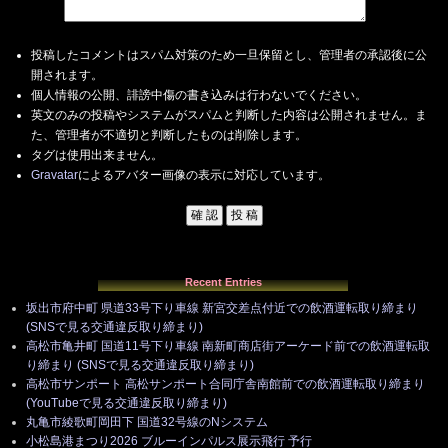
投稿したコメントはスパム対策のため一旦保留とし、管理者の承認後に公
開されます。
個人情報の公開、誹謗中傷の書き込みは行わないでください。
英文のみの投稿やシステムがスパムと判断した内容は公開されません。ま
た、管理者が不適切と判断したものは削除します。
タグは使用出来ません。
Gravatar
によるアバター画像の表示に対応しています。
Recent Entries
坂出市府中町 県道33号下り車線 新宮交差点付近での飲酒運転取り締まり
(SNSで見る交通違反取り締まり)
高松市亀井町 国道11号下り車線 南新町商店街アーケード前での飲酒運転取
り締まり (SNSで見る交通違反取り締まり)
高松市サンポート 高松サンポート合同庁舎南館前での飲酒運転取り締まり
(YouTubeで見る交通違反取り締まり)
丸亀市綾歌町岡田下 国道32号線のNシステム
小松島港まつり2026 ブルーインパルス展示飛行 予行