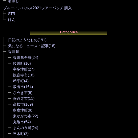
名無し
ブルーインパルス2021ツアーパッチ 購入
STR
けん
Categories
日記のようなもの
(191)
気になるニュース・記事
(18)
香川県
香川県全般
(24)
綾川町
(10)
宇多津町
(27)
観音寺市
(18)
琴平町
(4)
坂出市
(164)
さぬき市
(9)
善通寺市
(11)
高松市
(169)
多度津町
(9)
東かがわ市
(22)
丸亀市
(54)
まんのう町
(24)
三木町
(2)