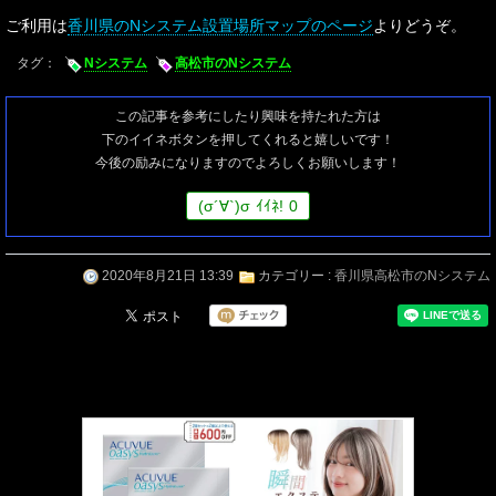
ご利用は
香川県のNシステム設置場所マップのページ
よりどうぞ。
タグ：
Nシステム
高松市のNシステム
この記事を参考にしたり興味を持たれた方は
下のイイネボタンを押してくれると嬉しいです！
今後の励みになりますのでよろしくお願いします！
(
σ
´∀`)
σ
ｲｲﾈ!
0
2020年8月21日 13:39
カテゴリー :
香川県高松市のNシステム