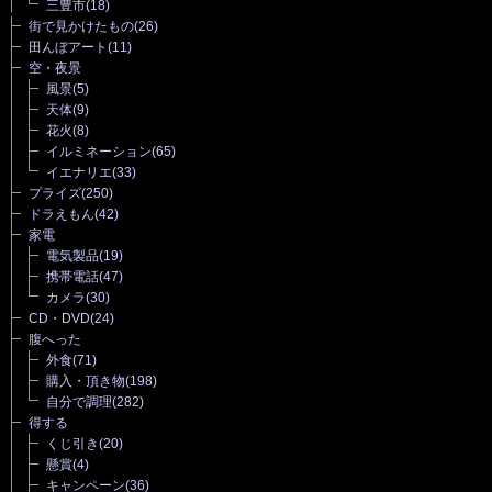
三豊市
(18)
街で見かけたもの
(26)
田んぼアート
(11)
空・夜景
風景
(5)
天体
(9)
花火
(8)
イルミネーション
(65)
イエナリエ
(33)
プライズ
(250)
ドラえもん
(42)
家電
電気製品
(19)
携帯電話
(47)
カメラ
(30)
CD・DVD
(24)
腹へった
外食
(71)
購入・頂き物
(198)
自分で調理
(282)
得する
くじ引き
(20)
懸賞
(4)
キャンペーン
(36)