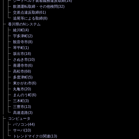
シートベルト装着義務違反取締
(14)
飲酒運転取締・その他検問
(32)
交差点違反取締
(61)
追尾等による取締
(8)
香川県のNシステム
綾川町
(4)
宇多津町
(2)
観音寺市
(8)
琴平町
(1)
坂出市
(18)
さぬき市
(10)
善通寺市
(6)
高松市
(68)
多度津町
(5)
東かがわ市
(6)
丸亀市
(20)
まんのう町
(6)
三木町
(3)
三豊市
(13)
高速道路
(3)
コンピュータ
パソコン
(44)
サーバ
(10)
トレンドマイクロ関連
(13)