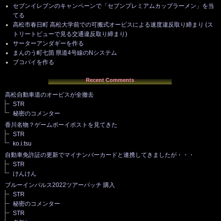
セブンイレブンのキャンペーンで「セブンプレミアムカップラーメン」を当
てる
高松市春日町 高松大学前での可搬式オービスによる速度違反取り締まり (ス
トリートビューで見る交通違反取り締まり)
サーターアンダギーを作る
まんのう町七箇 県道4号線のNシステム
ブコパイを作る
Recent Comments
高松自動車道のオービスが全撤去
STR
秘密のコメンター
香川名物？ゲームボーイポストを見てきた
STR
ko.i.tsu
自動車免許証の更新でマイナンバーカードと連携してきましたが・・・
STR
けんけん
ブルーインパルス2022ツアーパッチ 購入
STR
秘密のコメンター
STR