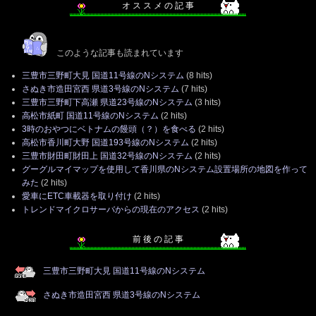
オ ス ス メ の 記 事
このような記事も読まれています
三豊市三野町大見 国道11号線のNシステム
(8 hits)
さぬき市造田宮西 県道3号線のNシステム
(7 hits)
三豊市三野町下高瀬 県道23号線のNシステム
(3 hits)
高松市紙町 国道11号線のNシステム
(2 hits)
3時のおやつにベトナムの饅頭（？）を食べる
(2 hits)
高松市香川町大野 国道193号線のNシステム
(2 hits)
三豊市財田町財田上 国道32号線のNシステム
(2 hits)
グーグルマイマップを使用して香川県のNシステム設置場所の地図を作って
みた
(2 hits)
愛車にETC車載器を取り付け
(2 hits)
トレンドマイクロサーバからの現在のアクセス
(2 hits)
前 後 の 記 事
三豊市三野町大見 国道11号線のNシステム
さぬき市造田宮西 県道3号線のNシステム