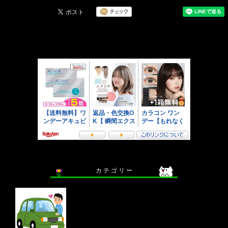
カ テ ゴ リ ー