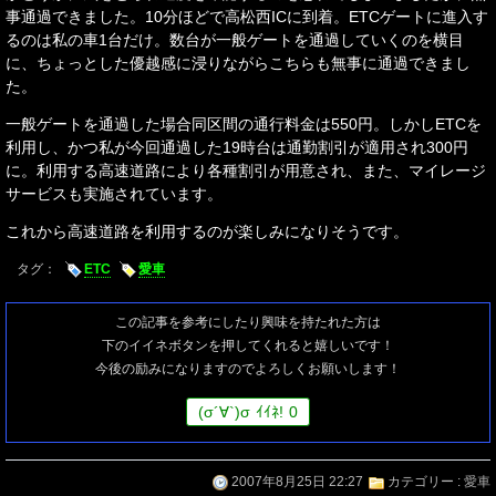
事通過できました。10分ほどで高松西ICに到着。ETCゲートに進入す
るのは私の車1台だけ。数台が一般ゲートを通過していくのを横目
に、ちょっとした優越感に浸りながらこちらも無事に通過できまし
た。
一般ゲートを通過した場合同区間の通行料金は550円。しかしETCを
利用し、かつ私が今回通過した19時台は通勤割引が適用され300円
に。利用する高速道路により各種割引が用意され、また、マイレージ
サービスも実施されています。
これから高速道路を利用するのが楽しみになりそうです。
タグ：
ETC
愛車
この記事を参考にしたり興味を持たれた方は
下のイイネボタンを押してくれると嬉しいです！
今後の励みになりますのでよろしくお願いします！
(
σ
´∀`)
σ
ｲｲﾈ!
0
2007年8月25日 22:27
カテゴリー :
愛車