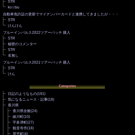
STR
ko.i.tsu
自動車免許証の更新でマイナンバーカードと連携してきましたが・・・
STR
けんけん
ブルーインパルス2022ツアーパッチ 購入
STR
秘密のコメンター
STR
名無し
ブルーインパルス2021ツアーパッチ 購入
STR
けん
Categories
日記のようなもの
(191)
気になるニュース・記事
(18)
香川県
香川県全般
(24)
綾川町
(10)
宇多津町
(27)
観音寺市
(18)
琴平町
(4)