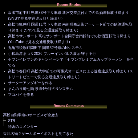
Recent Entries
坂出市府中町 県道33号下り車線 新宮交差点付近での飲酒運転取り締まり
(SNSで見る交通違反取り締まり)
高松市亀井町 国道11号下り車線 南新町商店街アーケード前での飲酒運転取
り締まり (SNSで見る交通違反取り締まり)
高松市サンポート 高松サンポート合同庁舎南館前での飲酒運転取り締まり
(YouTubeで見る交通違反取り締まり)
丸亀市綾歌町岡田下 国道32号線のNシステム
小松島港まつり2026 ブルーインパルス展示飛行 予行
セブンイレブンのキャンペーンで「セブンプレミアムカップラーメン」を当
てる
高松市春日町 高松大学前での可搬式オービスによる速度違反取り締まり (ス
トリートビューで見る交通違反取り締まり)
サーターアンダギーを作る
まんのう町七箇 県道4号線のNシステム
ブコパイを作る
Recent Comments
高松自動車道のオービスが全撤去
STR
秘密のコメンター
香川名物？ゲームボーイポストを見てきた