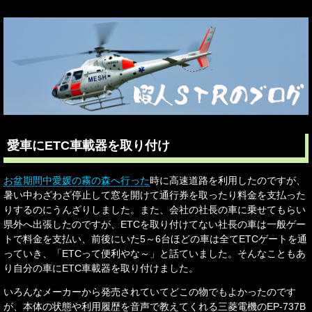
愛車にETC車載器を取り付け
お盆期間中愛媛の霧の森へ行った
時に高速道路を利用したのですが、
暑い中わざわざ停止して窓を開けて通行券を取ったり料金を支払った
りするのにうんざりしました。また、会社の社長の車に乗せてもらい
県外へ出張したのですが、ETCを取り付けてない社長の車は一般ゲー
トで料金を支払い、前後にいた5～6台ほどの車は全てETCゲートを通
っていき、「ETCって便利やな～」と話ていました。そんなこともあ
り自分の車にETC車載器を取り付けました。
いろんなメーカーから発売されていてどこの物でもよかったのです
が、本体の状態や利用履歴を音声で教えてくれる三菱電機のEP-737B