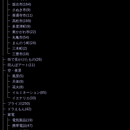
坂出市
(164)
さぬき市
(9)
善通寺市
(11)
高松市
(169)
多度津町
(9)
東かがわ市
(22)
丸亀市
(54)
まんのう町
(24)
三木町
(2)
三豊市
(18)
街で見かけたもの
(26)
田んぼアート
(11)
空・夜景
風景
(5)
天体
(9)
花火
(8)
イルミネーション
(65)
イエナリエ
(33)
プライズ
(250)
ドラえもん
(42)
家電
電気製品
(19)
携帯電話
(47)