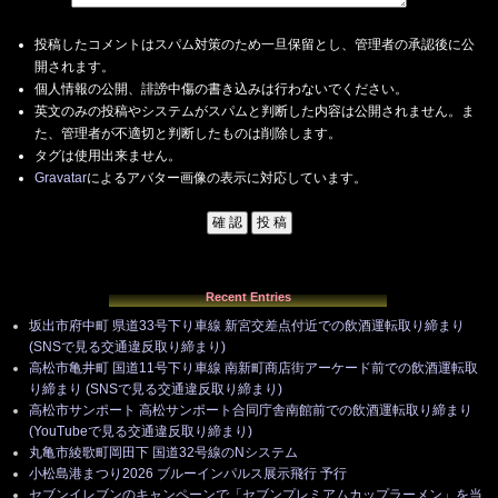
投稿したコメントはスパム対策のため一旦保留とし、管理者の承認後に公
開されます。
個人情報の公開、誹謗中傷の書き込みは行わないでください。
英文のみの投稿やシステムがスパムと判断した内容は公開されません。ま
た、管理者が不適切と判断したものは削除します。
タグは使用出来ません。
Gravatar
によるアバター画像の表示に対応しています。
Recent Entries
坂出市府中町 県道33号下り車線 新宮交差点付近での飲酒運転取り締まり
(SNSで見る交通違反取り締まり)
高松市亀井町 国道11号下り車線 南新町商店街アーケード前での飲酒運転取
り締まり (SNSで見る交通違反取り締まり)
高松市サンポート 高松サンポート合同庁舎南館前での飲酒運転取り締まり
(YouTubeで見る交通違反取り締まり)
丸亀市綾歌町岡田下 国道32号線のNシステム
小松島港まつり2026 ブルーインパルス展示飛行 予行
セブンイレブンのキャンペーンで「セブンプレミアムカップラーメン」を当