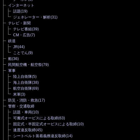
インターネット
話題
(19)
ジェネレーター・解析
(31)
テレビ・新聞
テレビ番組
(39)
CM・広告
(7)
鉄道
JR
(44)
ことでん
(9)
船
(36)
民間航空機・航空祭
(79)
軍事
陸上自衛隊
(5)
海上自衛隊
(38)
航空自衛隊
(69)
米軍
(3)
防災・消防・救急
(17)
警察・交通取締
話題・車両
(10)
可搬式オービスによる取締
(63)
固定式・半固定式オービスによる取締
(10)
速度違反取締
(45)
シートベルト装着義務違反取締
(14)