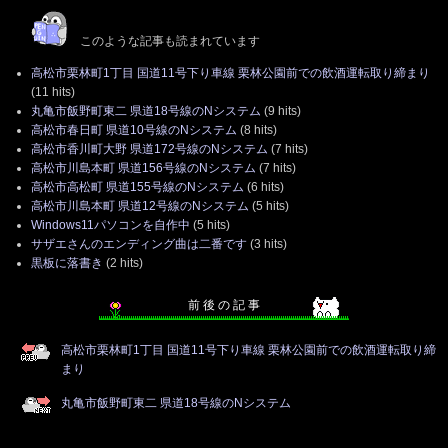
このような記事も読まれています
高松市栗林町1丁目 国道11号下り車線 栗林公園前での飲酒運転取り締まり
(11 hits)
丸亀市飯野町東二 県道18号線のNシステム
(9 hits)
高松市春日町 県道10号線のNシステム
(8 hits)
高松市香川町大野 県道172号線のNシステム
(7 hits)
高松市川島本町 県道156号線のNシステム
(7 hits)
高松市高松町 県道155号線のNシステム
(6 hits)
高松市川島本町 県道12号線のNシステム
(5 hits)
Windows11パソコンを自作中
(5 hits)
サザエさんのエンディング曲は二番です
(3 hits)
黒板に落書き
(2 hits)
前 後 の 記 事
高松市栗林町1丁目 国道11号下り車線 栗林公園前での飲酒運転取り締
まり
丸亀市飯野町東二 県道18号線のNシステム