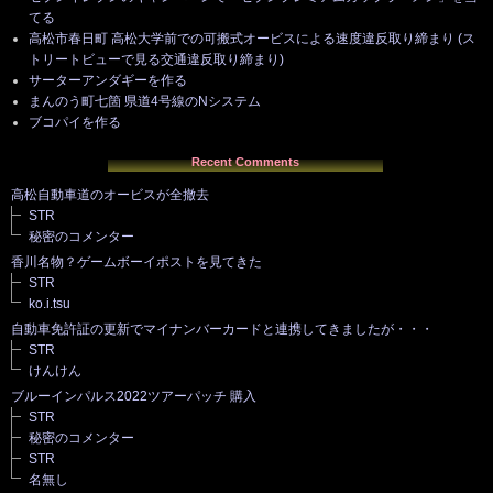
てる
高松市春日町 高松大学前での可搬式オービスによる速度違反取り締まり (ス
トリートビューで見る交通違反取り締まり)
サーターアンダギーを作る
まんのう町七箇 県道4号線のNシステム
ブコパイを作る
Recent Comments
高松自動車道のオービスが全撤去
STR
秘密のコメンター
香川名物？ゲームボーイポストを見てきた
STR
ko.i.tsu
自動車免許証の更新でマイナンバーカードと連携してきましたが・・・
STR
けんけん
ブルーインパルス2022ツアーパッチ 購入
STR
秘密のコメンター
STR
名無し