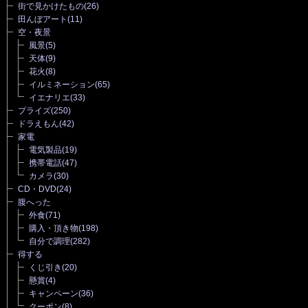
街で見かけたもの
(26)
田んぼアート
(11)
空・夜景
風景
(5)
天体
(9)
花火
(8)
イルミネーション
(65)
イエナリエ
(33)
プライズ
(250)
ドラえもん
(42)
家電
電気製品
(19)
携帯電話
(47)
カメラ
(30)
CD・DVD
(24)
腹へった
外食
(71)
購入・頂き物
(198)
自分で調理
(282)
得する
くじ引き
(20)
懸賞
(4)
キャンペーン
(36)
クーポン
(8)