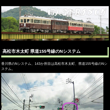
高松市木太町 県道155号線のNシステム
香川県のNシステム、143か所目は高松市木太町、県道155号線のNシ
ステム。