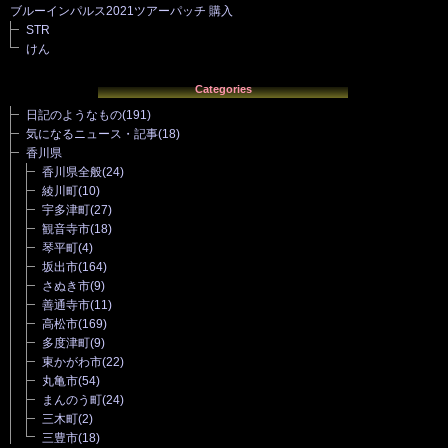
ブルーインパルス2021ツアーパッチ 購入
STR
けん
Categories
日記のようなもの
(191)
気になるニュース・記事
(18)
香川県
香川県全般
(24)
綾川町
(10)
宇多津町
(27)
観音寺市
(18)
琴平町
(4)
坂出市
(164)
さぬき市
(9)
善通寺市
(11)
高松市
(169)
多度津町
(9)
東かがわ市
(22)
丸亀市
(54)
まんのう町
(24)
三木町
(2)
三豊市
(18)