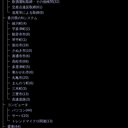
飲酒運転取締・その他検問
(32)
交差点違反取締
(61)
追尾等による取締
(8)
香川県のNシステム
綾川町
(4)
宇多津町
(2)
観音寺市
(8)
琴平町
(1)
坂出市
(18)
さぬき市
(10)
善通寺市
(6)
高松市
(68)
多度津町
(5)
東かがわ市
(6)
丸亀市
(20)
まんのう町
(6)
三木町
(3)
三豊市
(13)
高速道路
(3)
コンピュータ
パソコン
(44)
サーバ
(10)
トレンドマイクロ関連
(13)
愛車
(44)