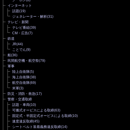
インターネット
話題
(19)
ジェネレーター・解析
(31)
テレビ・新聞
テレビ番組
(39)
CM・広告
(7)
鉄道
JR
(44)
ことでん
(9)
船
(36)
民間航空機・航空祭
(79)
軍事
陸上自衛隊
(5)
海上自衛隊
(38)
航空自衛隊
(69)
米軍
(3)
防災・消防・救急
(17)
警察・交通取締
話題・車両
(10)
可搬式オービスによる取締
(63)
固定式・半固定式オービスによる取締
(10)
速度違反取締
(45)
シートベルト装着義務違反取締
(14)