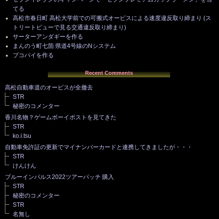
てる
高松市春日町 高松大学前での可搬式オービスによる速度違反取り締まり (ス
トリートビューで見る交通違反取り締まり)
サーターアンダギーを作る
まんのう町七箇 県道4号線のNシステム
ブコパイを作る
Recent Comments
高松自動車道のオービスが全撤去
STR
秘密のコメンター
香川名物？ゲームボーイポストを見てきた
STR
ko.i.tsu
自動車免許証の更新でマイナンバーカードと連携してきましたが・・・
STR
けんけん
ブルーインパルス2022ツアーパッチ 購入
STR
秘密のコメンター
STR
名無し