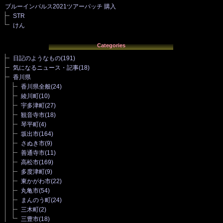
ブルーインパルス2021ツアーパッチ 購入
STR
けん
Categories
日記のようなもの
(191)
気になるニュース・記事
(18)
香川県
香川県全般
(24)
綾川町
(10)
宇多津町
(27)
観音寺市
(18)
琴平町
(4)
坂出市
(164)
さぬき市
(9)
善通寺市
(11)
高松市
(169)
多度津町
(9)
東かがわ市
(22)
丸亀市
(54)
まんのう町
(24)
三木町
(2)
三豊市
(18)