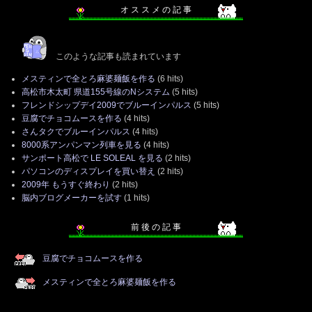
オ ス ス メ の 記 事
このような記事も読まれています
メスティンで全とろ麻婆麺飯を作る
(6 hits)
高松市木太町 県道155号線のNシステム
(5 hits)
フレンドシップデイ2009でブルーインパルス
(5 hits)
豆腐でチョコムースを作る
(4 hits)
さんタクでブルーインパルス
(4 hits)
8000系アンパンマン列車を見る
(4 hits)
サンポート高松で LE SOLEAL を見る
(2 hits)
パソコンのディスプレイを買い替え
(2 hits)
2009年 もうすぐ終わり
(2 hits)
脳内ブログメーカーを試す
(1 hits)
前 後 の 記 事
豆腐でチョコムースを作る
メスティンで全とろ麻婆麺飯を作る