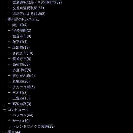
飲酒運転取締・その他検問
(32)
交差点違反取締
(61)
追尾等による取締
(8)
香川県のNシステム
綾川町
(4)
宇多津町
(2)
観音寺市
(8)
琴平町
(1)
坂出市
(18)
さぬき市
(10)
善通寺市
(6)
高松市
(68)
多度津町
(5)
東かがわ市
(6)
丸亀市
(20)
まんのう町
(6)
三木町
(3)
三豊市
(13)
高速道路
(3)
コンピュータ
パソコン
(44)
サーバ
(10)
トレンドマイクロ関連
(13)
愛車
(44)