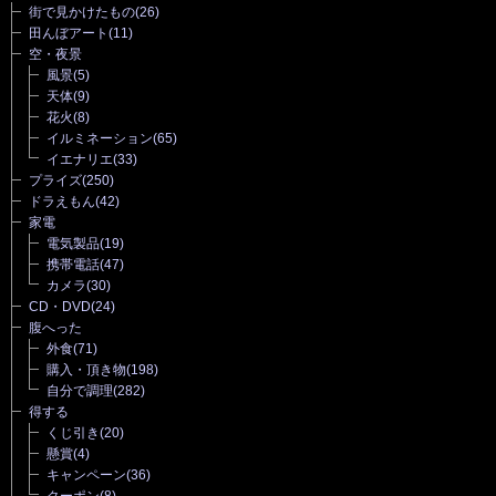
街で見かけたもの
(26)
田んぼアート
(11)
空・夜景
風景
(5)
天体
(9)
花火
(8)
イルミネーション
(65)
イエナリエ
(33)
プライズ
(250)
ドラえもん
(42)
家電
電気製品
(19)
携帯電話
(47)
カメラ
(30)
CD・DVD
(24)
腹へった
外食
(71)
購入・頂き物
(198)
自分で調理
(282)
得する
くじ引き
(20)
懸賞
(4)
キャンペーン
(36)
クーポン
(8)