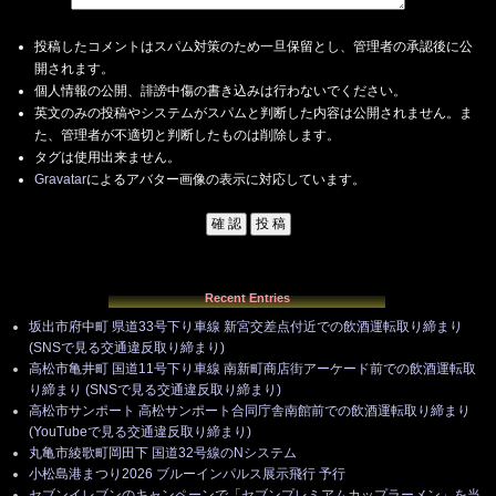
投稿したコメントはスパム対策のため一旦保留とし、管理者の承認後に公
開されます。
個人情報の公開、誹謗中傷の書き込みは行わないでください。
英文のみの投稿やシステムがスパムと判断した内容は公開されません。ま
た、管理者が不適切と判断したものは削除します。
タグは使用出来ません。
Gravatar
によるアバター画像の表示に対応しています。
Recent Entries
坂出市府中町 県道33号下り車線 新宮交差点付近での飲酒運転取り締まり
(SNSで見る交通違反取り締まり)
高松市亀井町 国道11号下り車線 南新町商店街アーケード前での飲酒運転取
り締まり (SNSで見る交通違反取り締まり)
高松市サンポート 高松サンポート合同庁舎南館前での飲酒運転取り締まり
(YouTubeで見る交通違反取り締まり)
丸亀市綾歌町岡田下 国道32号線のNシステム
小松島港まつり2026 ブルーインパルス展示飛行 予行
セブンイレブンのキャンペーンで「セブンプレミアムカップラーメン」を当