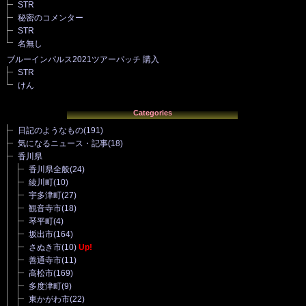
STR
秘密のコメンター
STR
名無し
ブルーインパルス2021ツアーパッチ 購入
STR
けん
Categories
日記のようなもの
(191)
気になるニュース・記事
(18)
香川県
香川県全般
(24)
綾川町
(10)
宇多津町
(27)
観音寺市
(18)
琴平町
(4)
坂出市
(164)
さぬき市
(10)
Up!
善通寺市
(11)
高松市
(169)
多度津町
(9)
東かがわ市
(22)