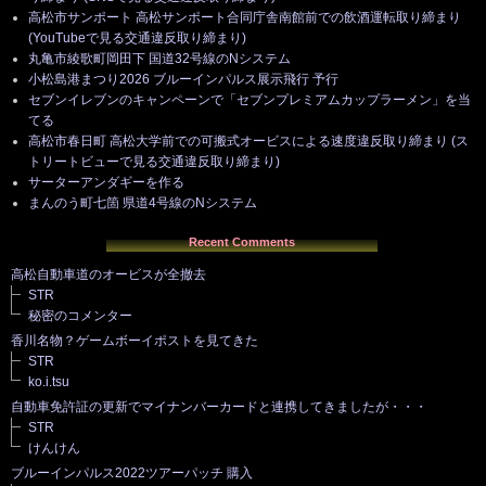
高松市サンポート 高松サンポート合同庁舎南館前での飲酒運転取り締まり
(YouTubeで見る交通違反取り締まり)
丸亀市綾歌町岡田下 国道32号線のNシステム
小松島港まつり2026 ブルーインパルス展示飛行 予行
セブンイレブンのキャンペーンで「セブンプレミアムカップラーメン」を当
てる
高松市春日町 高松大学前での可搬式オービスによる速度違反取り締まり (ス
トリートビューで見る交通違反取り締まり)
サーターアンダギーを作る
まんのう町七箇 県道4号線のNシステム
Recent Comments
高松自動車道のオービスが全撤去
STR
秘密のコメンター
香川名物？ゲームボーイポストを見てきた
STR
ko.i.tsu
自動車免許証の更新でマイナンバーカードと連携してきましたが・・・
STR
けんけん
ブルーインパルス2022ツアーパッチ 購入