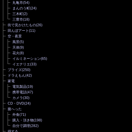
丸亀市
(54)
まんのう町
(24)
三木町
(2)
三豊市
(18)
街で見かけたもの
(26)
田んぼアート
(11)
空・夜景
風景
(5)
天体
(9)
花火
(8)
イルミネーション
(65)
イエナリエ
(33)
プライズ
(250)
ドラえもん
(42)
家電
電気製品
(19)
携帯電話
(47)
カメラ
(30)
CD・DVD
(24)
腹へった
外食
(71)
購入・頂き物
(198)
自分で調理
(282)
得する