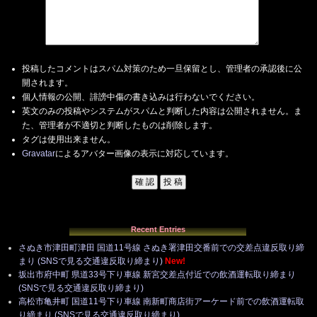
投稿したコメントはスパム対策のため一旦保留とし、管理者の承認後に公
開されます。
個人情報の公開、誹謗中傷の書き込みは行わないでください。
英文のみの投稿やシステムがスパムと判断した内容は公開されません。ま
た、管理者が不適切と判断したものは削除します。
タグは使用出来ません。
Gravatar
によるアバター画像の表示に対応しています。
Recent Entries
さぬき市津田町津田 国道11号線 さぬき署津田交番前での交差点違反取り締
まり (SNSで見る交通違反取り締まり)
New!
坂出市府中町 県道33号下り車線 新宮交差点付近での飲酒運転取り締まり
(SNSで見る交通違反取り締まり)
高松市亀井町 国道11号下り車線 南新町商店街アーケード前での飲酒運転取
り締まり (SNSで見る交通違反取り締まり)