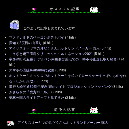
オ ス ス メ の 記 事
このような記事も読まれています
マクドナルドのベーコンポテトパイ
(7 hits)
愛知で2度目の山登り
(6 hits)
アイリスオーヤマの具だくさんホットサンドメーカー 購入
(5 hits)
こうざと矯正歯科クリニックのイルミネーション2021
(5 hits)
宇多津町浜五番丁 アルペン南東側交差点での一時不停止違反取り締まり
(4
hits)
スマホの回線をahamoに変更
(3 hits)
ホットケーキミックスでホットケーキを焼いてロールケーキっぽいものを作
る（しかし失敗）
(3 hits)
瀬戸大橋開通30周年記念 輝かナイト プロジェクションマッピング
(3 hits)
きさらぎの「恵方ロール」
(2 hits)
栗林公園のライトアップを見てきた
(2 hits)
前 後 の 記 事
アイリスオーヤマの具だくさんホットサンドメーカー 購入