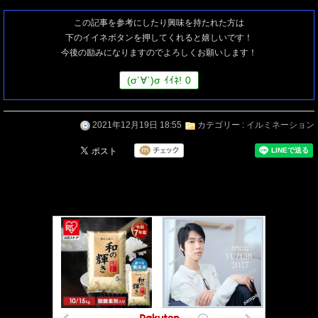
この記事を参考にしたり興味を持たれた方は
下のイイネボタンを押してくれると嬉しいです！
今後の励みになりますのでよろしくお願いします！
(
σ
´∀`)
σ
ｲｲﾈ!
0
2021年12月19日 18:55
カテゴリー :
イルミネーション