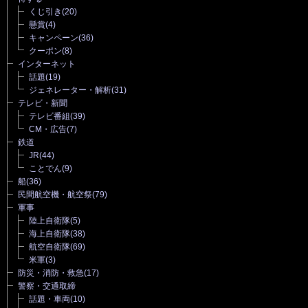
くじ引き
(20)
懸賞
(4)
キャンペーン
(36)
クーポン
(8)
インターネット
話題
(19)
ジェネレーター・解析
(31)
テレビ・新聞
テレビ番組
(39)
CM・広告
(7)
鉄道
JR
(44)
ことでん
(9)
船
(36)
民間航空機・航空祭
(79)
軍事
陸上自衛隊
(5)
海上自衛隊
(38)
航空自衛隊
(69)
米軍
(3)
防災・消防・救急
(17)
警察・交通取締
話題・車両
(10)