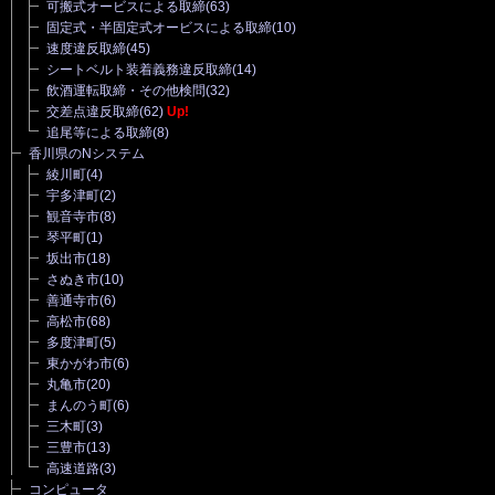
可搬式オービスによる取締
(63)
固定式・半固定式オービスによる取締
(10)
速度違反取締
(45)
シートベルト装着義務違反取締
(14)
飲酒運転取締・その他検問
(32)
交差点違反取締
(62)
Up!
追尾等による取締
(8)
香川県のNシステム
綾川町
(4)
宇多津町
(2)
観音寺市
(8)
琴平町
(1)
坂出市
(18)
さぬき市
(10)
善通寺市
(6)
高松市
(68)
多度津町
(5)
東かがわ市
(6)
丸亀市
(20)
まんのう町
(6)
三木町
(3)
三豊市
(13)
高速道路
(3)
コンピュータ