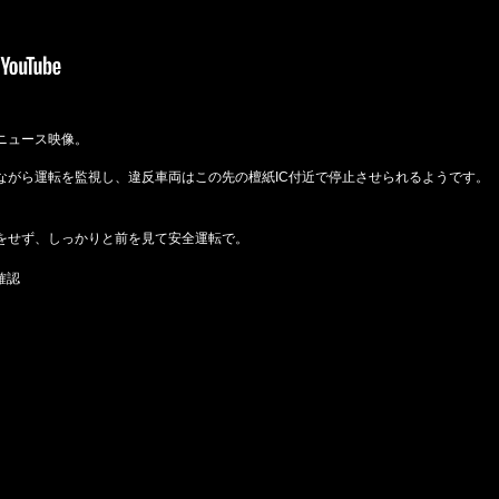
ニュース映像。
ながら運転を監視し、違反車両はこの先の檀紙IC付近で停止させられるようです。
。
をせず、しっかりと前を見て安全運転で。
確認