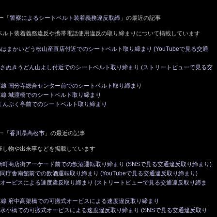
ー「
警察によるシートベルト装着義務違反取締
」の最近の記事
ベルト装着義務違反や携帯電話使用違反の取り締まりについて掲載しています
JAはまかいどう松山産直店付近でのシートベルト取り締まり (YouTubeで見る交通
線 さぬきうどん山よし付近でのシートベルト取り締まり (ストリートビューで見る交
車線 国分寺総合センター前でのシートベルト取り締まり
車線 城渡橋でのシートベルト取り締まり
 まんぷく亭前でのシートベルト取り締まり
ー「
香川県高松市
」の最近の記事
催し物や出来事などを掲載しています
南新町商店街アーケード前での飲酒運転取り締まり (SNSで見る交通違反取り締まり)
庁舎南館前での飲酒運転取り締まり (YouTubeで見る交通違反取り締まり)
式オービスによる速度違反取り締まり (ストリートビューで見る交通違反取り締ま
車線 府中高架橋での可搬式オービスによる速度違反取り締まり
 亀水小橋での可搬式オービスによる速度違反取り締まり (SNSで見る交通違反取り