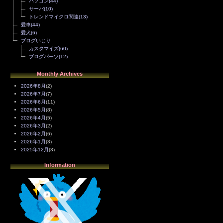
パソコン
(44)
サーバ
(10)
トレンドマイクロ関連
(13)
愛車
(44)
愛犬
(6)
ブログいじり
カスタマイズ
(60)
ブログパーツ
(12)
Monthly Archives
2026年8月
(2)
2026年7月
(7)
2026年6月
(11)
2026年5月
(8)
2026年4月
(5)
2026年3月
(2)
2026年2月
(6)
2026年1月
(3)
2025年12月
(3)
2025年11月
(4)
Information
2025年10月
(3)
2025年9月
(4)
2025年8月
(3)
2025年7月
(2)
2025年6月
(1)
2025年5月
(7)
2025年4月
(2)
2025年3月
(8)