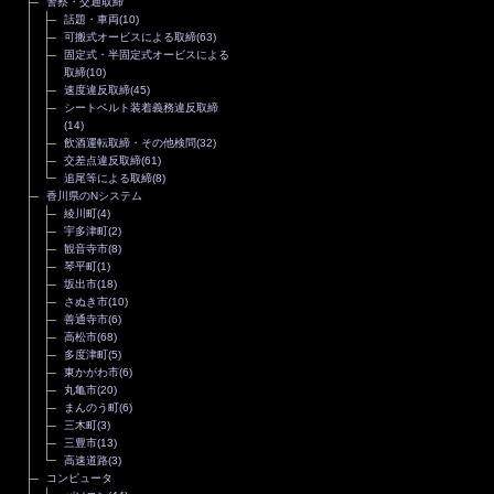
警察・交通取締
話題・車両
(10)
可搬式オービスによる取締
(63)
固定式・半固定式オービスによる
取締
(10)
速度違反取締
(45)
シートベルト装着義務違反取締
(14)
飲酒運転取締・その他検問
(32)
交差点違反取締
(61)
追尾等による取締
(8)
香川県のNシステム
綾川町
(4)
宇多津町
(2)
観音寺市
(8)
琴平町
(1)
坂出市
(18)
さぬき市
(10)
善通寺市
(6)
高松市
(68)
多度津町
(5)
東かがわ市
(6)
丸亀市
(20)
まんのう町
(6)
三木町
(3)
三豊市
(13)
高速道路
(3)
コンピュータ