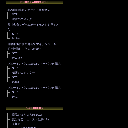
Recent Comments
高松自動車道のオービスが全撤去
STR
秘密のコメンター
香川名物？ゲームボーイポストを見てき
た
STR
ko.i.tsu
自動車免許証の更新でマイナンバーカー
ドと連携してきましたが・・・
STR
けんけん
ブルーインパルス2022ツアーパッチ 購入
STR
秘密のコメンター
STR
名無し
ブルーインパルス2021ツアーパッチ 購入
STR
けん
Categories
日記のようなもの
(191)
気になるニュース・記事
(18)
香川県