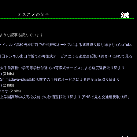
オ ス ス メ の 記 事
ような記事も読んでいます
クドナルド高松円座店前での可搬式オービスによる速度違反取り締まり (YouTube
 引田トンネル出口付近での可搬式オービスによる速度違反取り締まり (SNSで見る
線 大手前高松中学高等学校付近での可搬式オービスによる速度違反取り締まり
)
(3 hits)
Shimadaya+plus高松店前での可搬式オービスによる速度違反取り締まり
)
(2 hits)
います
(2 hits)
 村上学園高等学校高松校前での飲酒運転取り締まり (SNSで見る交通違反取り締ま
)
)