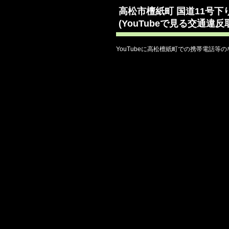
高松市檀紙町 国道11号
(YouTubeで見る交通違
YouTubeに高松檀紙町での携帯電話