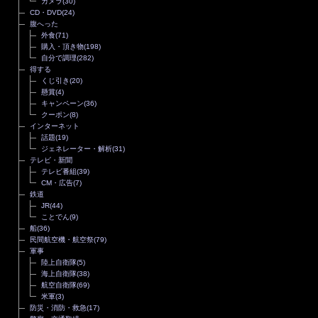
カメラ
(30)
CD・DVD
(24)
腹へった
外食
(71)
購入・頂き物
(198)
自分で調理
(282)
得する
くじ引き
(20)
懸賞
(4)
キャンペーン
(36)
クーポン
(8)
インターネット
話題
(19)
ジェネレーター・解析
(31)
テレビ・新聞
テレビ番組
(39)
CM・広告
(7)
鉄道
JR
(44)
ことでん
(9)
船
(36)
民間航空機・航空祭
(79)
軍事
陸上自衛隊
(5)
海上自衛隊
(38)
航空自衛隊
(69)
米軍
(3)
防災・消防・救急
(17)