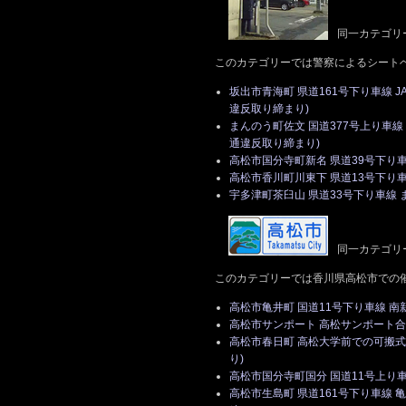
同一カテゴリ
このカテゴリーでは警察によるシート
坂出市青海町 県道161号下り車線 
違反取り締まり)
まんのう町佐文 国道377号上り車
通違反取り締まり)
高松市国分寺町新名 県道39号下り
高松市香川町川東下 県道13号下り
宇多津町茶臼山 県道33号下り車線
同一カテゴリ
このカテゴリーでは香川県高松市での
高松市亀井町 国道11号下り車線 
高松市サンポート 高松サンポート合同
高松市春日町 高松大学前での可搬
り)
高松市国分寺町国分 国道11号上り
高松市生島町 県道161号下り車線