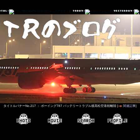
タイトルバナーNo.217 ： ボーイング787 バッテリートラブル後高松空港初離陸 [
関連記事
]