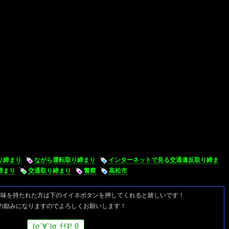
取り締まり
ながら運転取り締まり
インターネットで見る交通違反取り締ま
締まり
交通取り締まり
警察
高松市
興味を持たれた方は
下のイイネボタンを押してくれると嬉しいです！
の励みになりますのでよろしくお願いします！
(
σ
´∀`)
σ
ｲｲﾈ!
0