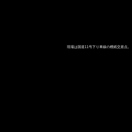
現場は国道11号下り車線の檀紙交差点。