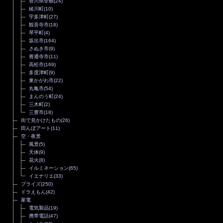
香川県全般
(24)
綾川町
(10)
宇多津町
(27)
観音寺市
(18)
琴平町
(4)
坂出市
(164)
さぬき市
(9)
善通寺市
(11)
高松市
(169)
多度津町
(9)
東かがわ市
(22)
丸亀市
(54)
まんのう町
(24)
三木町
(2)
三豊市
(18)
街で見かけたもの
(26)
田んぼアート
(11)
空・夜景
風景
(5)
天体
(9)
花火
(8)
イルミネーション
(65)
イエナリエ
(33)
プライズ
(250)
ドラえもん
(42)
家電
電気製品
(19)
携帯電話
(47)