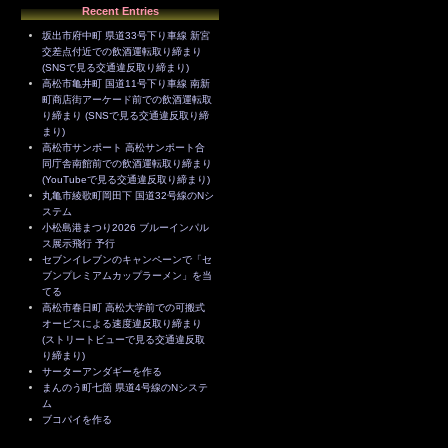
Recent Entries
坂出市府中町 県道33号下り車線 新宮
交差点付近での飲酒運転取り締まり
(SNSで見る交通違反取り締まり)
高松市亀井町 国道11号下り車線 南新
町商店街アーケード前での飲酒運転取
り締まり (SNSで見る交通違反取り締
まり)
高松市サンポート 高松サンポート合
同庁舎南館前での飲酒運転取り締まり
(YouTubeで見る交通違反取り締まり)
丸亀市綾歌町岡田下 国道32号線のNシ
ステム
小松島港まつり2026 ブルーインパル
ス展示飛行 予行
セブンイレブンのキャンペーンで「セ
ブンプレミアムカップラーメン」を当
てる
高松市春日町 高松大学前での可搬式
オービスによる速度違反取り締まり
(ストリートビューで見る交通違反取
り締まり)
サーターアンダギーを作る
まんのう町七箇 県道4号線のNシステ
ム
ブコパイを作る