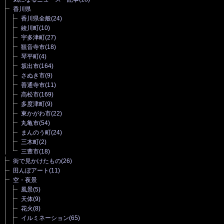
香川県
香川県全般
(24)
綾川町
(10)
宇多津町
(27)
観音寺市
(18)
琴平町
(4)
坂出市
(164)
さぬき市
(9)
善通寺市
(11)
高松市
(169)
多度津町
(9)
東かがわ市
(22)
丸亀市
(54)
まんのう町
(24)
三木町
(2)
三豊市
(18)
街で見かけたもの
(26)
田んぼアート
(11)
空・夜景
風景
(5)
天体
(9)
花火
(8)
イルミネーション
(65)