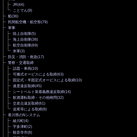
JR
(44)
ことでん
(9)
船
(36)
民間航空機・航空祭
(79)
軍事
陸上自衛隊
(5)
海上自衛隊
(38)
航空自衛隊
(69)
米軍
(3)
防災・消防・救急
(17)
警察・交通取締
話題・車両
(10)
可搬式オービスによる取締
(63)
固定式・半固定式オービスによる取締
(10)
速度違反取締
(45)
シートベルト装着義務違反取締
(14)
飲酒運転取締・その他検問
(32)
交差点違反取締
(61)
追尾等による取締
(8)
香川県のNシステム
綾川町
(4)
宇多津町
(2)
観音寺市
(8)