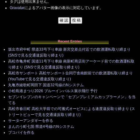
タグは使用出来ません。
Gravatar
によるアバター画像の表示に対応しています。
Recent Entries
坂出市府中町 県道33号下り車線 新宮交差点付近での飲酒運転取り締まり
(SNSで見る交通違反取り締まり)
高松市亀井町 国道11号下り車線 南新町商店街アーケード前での飲酒運転取
り締まり (SNSで見る交通違反取り締まり)
高松市サンポート 高松サンポート合同庁舎南館前での飲酒運転取り締まり
(YouTubeで見る交通違反取り締まり)
丸亀市綾歌町岡田下 国道32号線のNシステム
小松島港まつり2026 ブルーインパルス展示飛行 予行
セブンイレブンのキャンペーンで「セブンプレミアムカップラーメン」を当
てる
高松市春日町 高松大学前での可搬式オービスによる速度違反取り締まり (ス
トリートビューで見る交通違反取り締まり)
サーターアンダギーを作る
まんのう町七箇 県道4号線のNシステム
ブコパイを作る