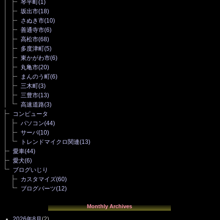
琴平町
(1)
坂出市
(18)
さぬき市
(10)
善通寺市
(6)
高松市
(68)
多度津町
(5)
東かがわ市
(6)
丸亀市
(20)
まんのう町
(6)
三木町
(3)
三豊市
(13)
高速道路
(3)
コンピュータ
パソコン
(44)
サーバ
(10)
トレンドマイクロ関連
(13)
愛車
(44)
愛犬
(6)
ブログいじり
カスタマイズ
(60)
ブログパーツ
(12)
Monthly Archives
2026年8月
(2)