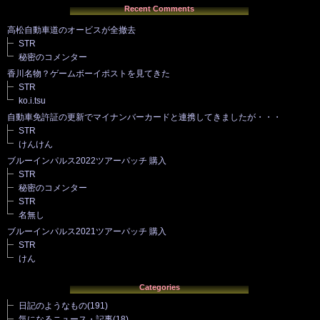
Recent Comments
高松自動車道のオービスが全撤去
STR
秘密のコメンター
香川名物？ゲームボーイポストを見てきた
STR
ko.i.tsu
自動車免許証の更新でマイナンバーカードと連携してきましたが・・・
STR
けんけん
ブルーインパルス2022ツアーパッチ 購入
STR
秘密のコメンター
STR
名無し
ブルーインパルス2021ツアーパッチ 購入
STR
けん
Categories
日記のようなもの
(191)
気になるニュース・記事
(18)