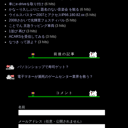
車にe-driveを取り付け
(6 hits)
かな～り久しぶりに 題名のない音楽会 を観る
(6 hits)
ウイルスバスター2007とアクセスIP66.180.82.xx
(5 hits)
2008さかいで光輝里フェスティバル
(5 hits)
ことでん 京急ラッピング車両
(3 hits)
1並び 再び
(3 hits)
ACARSを受信してみる
(3 hits)
なつき って誰よ？
(3 hits)
前 後 の 記 事
パソコンショップで寿司ゲット？
電子マネーが瀕死のゲームセンター業界を救う？
コ メ ン ト
名前
メールアドレス（任意・公開されません）