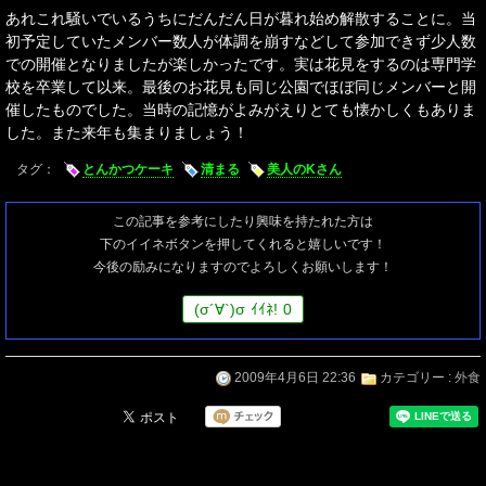
あれこれ騒いでいるうちにだんだん日が暮れ始め解散することに。当
初予定していたメンバー数人が体調を崩すなどして参加できず少人数
での開催となりましたが楽しかったです。実は花見をするのは専門学
校を卒業して以来。最後のお花見も同じ公園でほぼ同じメンバーと開
催したものでした。当時の記憶がよみがえりとても懐かしくもありま
した。また来年も集まりましょう！
タグ：
とんかつケーキ
清まる
美人のKさん
この記事を参考にしたり興味を持たれた方は
下のイイネボタンを押してくれると嬉しいです！
今後の励みになりますのでよろしくお願いします！
(
σ
´∀`)
σ
ｲｲﾈ!
0
2009年4月6日 22:36
カテゴリー :
外食