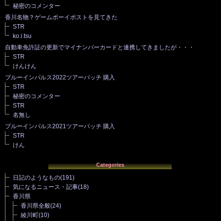
秘密のコメンター
香川名物？ゲームボーイポストを見てきた
STR
ko.i.tsu
自動車免許証の更新でマイナンバーカードと連携してきましたが・・・
STR
けんけん
ブルーインパルス2022ツアーパッチ 購入
STR
秘密のコメンター
STR
名無し
ブルーインパルス2021ツアーパッチ 購入
STR
けん
Categories
日記のようなもの
(191)
気になるニュース・記事
(18)
香川県
香川県全般
(24)
綾川町
(10)