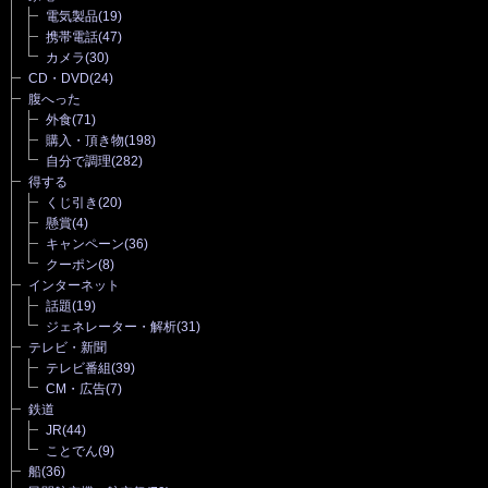
電気製品
(19)
携帯電話
(47)
カメラ
(30)
CD・DVD
(24)
腹へった
外食
(71)
購入・頂き物
(198)
自分で調理
(282)
得する
くじ引き
(20)
懸賞
(4)
キャンペーン
(36)
クーポン
(8)
インターネット
話題
(19)
ジェネレーター・解析
(31)
テレビ・新聞
テレビ番組
(39)
CM・広告
(7)
鉄道
JR
(44)
ことでん
(9)
船
(36)