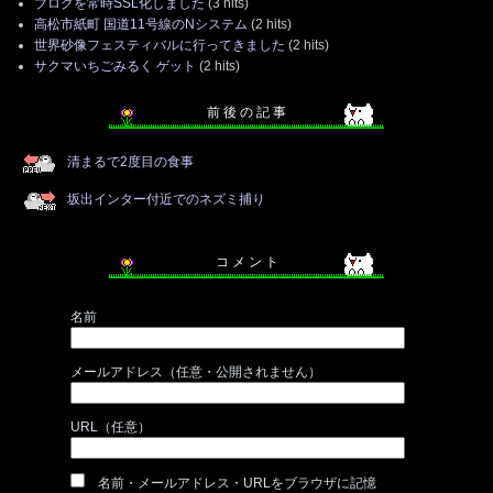
ブログを常時SSL化しました
(3 hits)
高松市紙町 国道11号線のNシステム
(2 hits)
世界砂像フェスティバルに行ってきました
(2 hits)
サクマいちごみるく ゲット
(2 hits)
前 後 の 記 事
清まるで2度目の食事
坂出インター付近でのネズミ捕り
コ メ ン ト
名前
メールアドレス（任意・公開されません）
URL（任意）
名前・メールアドレス・URLをブラウザに記憶