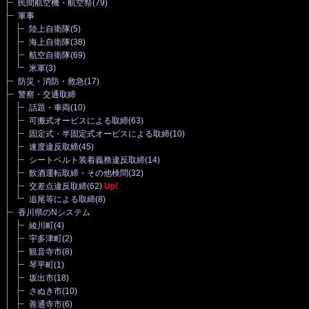
民間航空機・航空祭
(79)
軍事
陸上自衛隊
(5)
海上自衛隊
(38)
航空自衛隊
(69)
米軍
(3)
防災・消防・救急
(17)
警察・交通取締
話題・車両
(10)
可搬式オービスによる取締
(63)
固定式・半固定式オービスによる取締
(10)
速度違反取締
(45)
シートベルト装着義務違反取締
(14)
飲酒運転取締・その他検問
(32)
交差点違反取締
(62)
Up!
追尾等による取締
(8)
香川県のNシステム
綾川町
(4)
宇多津町
(2)
観音寺市
(8)
琴平町
(1)
坂出市
(18)
さぬき市
(10)
善通寺市
(6)