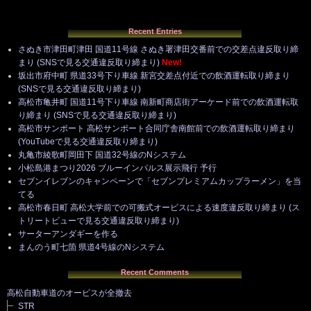
Recent Entries
さぬき市津田町津田 国道11号線 さぬき署津田交番前での交差点違反取り締
まり (SNSで見る交通違反取り締まり)
New!
坂出市府中町 県道33号下り車線 新宮交差点付近での飲酒運転取り締まり
(SNSで見る交通違反取り締まり)
高松市亀井町 国道11号下り車線 南新町商店街アーケード前での飲酒運転取
り締まり (SNSで見る交通違反取り締まり)
高松市サンポート 高松サンポート合同庁舎南館前での飲酒運転取り締まり
(YouTubeで見る交通違反取り締まり)
丸亀市綾歌町岡田下 国道32号線のNシステム
小松島港まつり2026 ブルーインパルス展示飛行 予行
セブンイレブンのキャンペーンで「セブンプレミアムカップラーメン」を当
てる
高松市春日町 高松大学前での可搬式オービスによる速度違反取り締まり (ス
トリートビューで見る交通違反取り締まり)
サーターアンダギーを作る
まんのう町七箇 県道4号線のNシステム
Recent Comments
高松自動車道のオービスが全撤去
STR