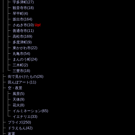
宇多津町
(27)
観音寺市
(18)
琴平町
(4)
坂出市
(164)
さぬき市
(10)
Up!
善通寺市
(11)
高松市
(169)
多度津町
(9)
東かがわ市
(22)
丸亀市
(54)
まんのう町
(24)
三木町
(2)
三豊市
(18)
街で見かけたもの
(26)
田んぼアート
(11)
空・夜景
風景
(5)
天体
(9)
花火
(8)
イルミネーション
(65)
イエナリエ
(33)
プライズ
(250)
ドラえもん
(42)
家電