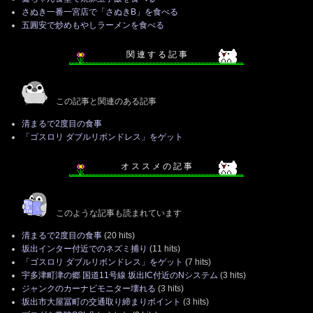
さぬき一番一宮店で「さぬきB」を食べる
五圓安で炒めもやしラーメンを食べる
関 連 す る 記 事
この記事と関連のある記事
清まるで2度目の食事
「ゴスロリ ダブルリボンドレス」をゲット
オ ス ス メ の 記 事
このような記事も読まれています
清まるで2度目の食事
(20 hits)
坂出インター付近でのネズミ捕り
(11 hits)
「ゴスロリ ダブルリボンドレス」をゲット
(7 hits)
宇多津町津の郷 国道11号線 坂出IC付近のNシステム
(3 hits)
ジャンクのカーナビモニター壊れる
(3 hits)
坂出市大屋冨町の交通取り締まりポイント
(3 hits)