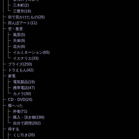
三木町
(2)
三豊市
(18)
街で見かけたもの
(26)
田んぼアート
(11)
空・夜景
風景
(5)
天体
(9)
花火
(8)
イルミネーション
(65)
イエナリエ
(33)
プライズ
(250)
ドラえもん
(42)
家電
電気製品
(19)
携帯電話
(47)
カメラ
(30)
CD・DVD
(24)
腹へった
外食
(71)
購入・頂き物
(198)
自分で調理
(282)
得する
くじ引き
(20)