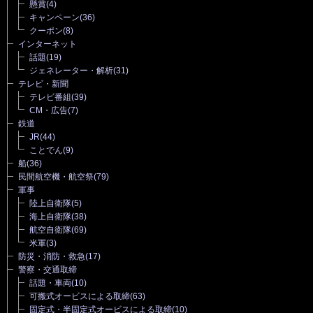
懸賞
(4)
キャンペーン
(36)
クーポン
(8)
インターネット
話題
(19)
ジェネレーター・解析
(31)
テレビ・新聞
テレビ番組
(39)
CM・広告
(7)
鉄道
JR
(44)
ことでん
(9)
船
(36)
民間航空機・航空祭
(79)
軍事
陸上自衛隊
(5)
海上自衛隊
(38)
航空自衛隊
(69)
米軍
(3)
防災・消防・救急
(17)
警察・交通取締
話題・車両
(10)
可搬式オービスによる取締
(63)
固定式・半固定式オービスによる取締
(10)