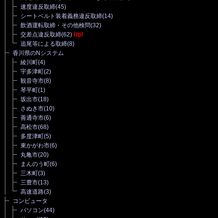
速度違反取締
(45)
シートベルト装着義務違反取締
(14)
飲酒運転取締・その他検問
(32)
交差点違反取締
(62)
Up!
追尾等による取締
(8)
香川県のNシステム
綾川町
(4)
宇多津町
(2)
観音寺市
(8)
琴平町
(1)
坂出市
(18)
さぬき市
(10)
善通寺市
(6)
高松市
(68)
多度津町
(5)
東かがわ市
(6)
丸亀市
(20)
まんのう町
(6)
三木町
(3)
三豊市
(13)
高速道路
(3)
コンピュータ
パソコン
(44)