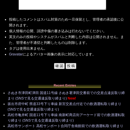
投稿したコメントはスパム対策のため一旦保留とし、管理者の承認後に公
開されます。
個人情報の公開、誹謗中傷の書き込みは行わないでください。
英文のみの投稿やシステムがスパムと判断した内容は公開されません。ま
た、管理者が不適切と判断したものは削除します。
タグは使用出来ません。
Gravatar
によるアバター画像の表示に対応しています。
Recent Entries
さぬき市津田町津田 国道11号線 さぬき署津田交番前での交差点違反取り締
まり (SNSで見る交通違反取り締まり)
New!
坂出市府中町 県道33号下り車線 新宮交差点付近での飲酒運転取り締まり
(SNSで見る交通違反取り締まり)
高松市亀井町 国道11号下り車線 南新町商店街アーケード前での飲酒運転取
り締まり (SNSで見る交通違反取り締まり)
高松市サンポート 高松サンポート合同庁舎南館前での飲酒運転取り締まり