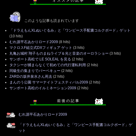
オ ス ス メ の 記 事
このような記事も読まれています
「ドラえもんXLぬいぐるみ」と「ワンピース手配書コルクボード」ゲット
(10 hits)
むれ源平石あかりロード2009
(8 hits)
マクロスF組立式DXフィギュア ゲット
(3 hits)
丸亀お城村 翔子ものまねライブ＆光と音楽のオーロラショー
(3 hits)
サンポート高松で LE SOLEAL を見る
(2 hits)
タクシーが捕まらなくて初めての代行運転利用
(2 hits)
同級生の集まりでバーベキュー
(2 hits)
ZARDの坂井泉水さん死去
(2 hits)
まんのう公園 サマーナイトフェスティバル2009
(2 hits)
サンポート高松のイルミネーション2009
(2 hits)
前 後 の 記 事
むれ源平石あかりロード2009
「ドラえもんXLぬいぐるみ」と「ワンピース手配書コルクボード」ゲ
ット