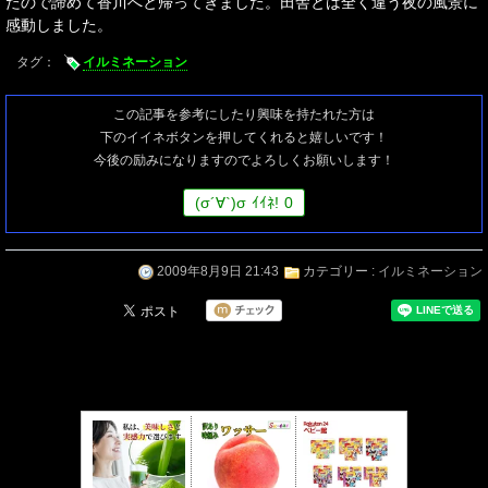
たので諦めて香川へと帰ってきました。田舎とは全く違う夜の風景に
感動しました。
タグ：
イルミネーション
この記事を参考にしたり興味を持たれた方は
下のイイネボタンを押してくれると嬉しいです！
今後の励みになりますのでよろしくお願いします！
(
σ
´∀`)
σ
ｲｲﾈ!
0
2009年8月9日 21:43
カテゴリー :
イルミネーション