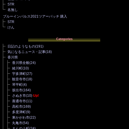
STR
名無し
ブルーインパルス2021ツアーパッチ 購入
STR
けん
Categories
日記のようなもの
(191)
気になるニュース・記事
(18)
香川県
香川県全般
(24)
綾川町
(10)
宇多津町
(27)
観音寺市
(18)
琴平町
(4)
坂出市
(164)
さぬき市
(10)
Up!
善通寺市
(11)
高松市
(169)
多度津町
(9)
東かがわ市
(22)
丸亀市
(54)
まんのう町
(24)