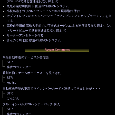
(YouTubeで見る交通違反取り締まり)
丸亀市綾歌町岡田下 国道32号線のNシステム
小松島港まつり2026 ブルーインパルス展示飛行 予行
セブンイレブンのキャンペーンで「セブンプレミアムカップラーメン」を当
てる
高松市春日町 高松大学前での可搬式オービスによる速度違反取り締まり (ス
トリートビューで見る交通違反取り締まり)
サーターアンダギーを作る
まんのう町七箇 県道4号線のNシステム
Recent Comments
高松自動車道のオービスが全撤去
STR
秘密のコメンター
香川名物？ゲームボーイポストを見てきた
STR
ko.i.tsu
自動車免許証の更新でマイナンバーカードと連携してきましたが・・・
STR
けんけん
ブルーインパルス2022ツアーパッチ 購入
STR
秘密のコメンター