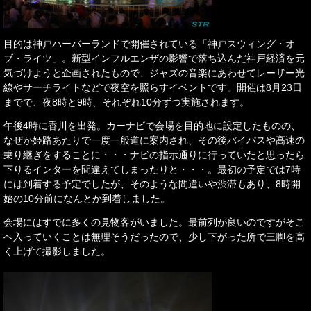
目的は神戸ハーバーランドで開催されている「神戸スウィング・オ
ブ・ライツ」。新型インフルエンザの影響で落ち込んだ神戸経済を元
気づけようと企画されたもので、ジャズの音楽にあわせてレーザー光
線やサーチライトなどで夜空を照らすイベントです。開催は8月23日
までで、夜8時と9時、それぞれ10分ずつ実施されます。
午後4時に香川を出発。カーナビで会場を目的地に設定したものの、
なぜか姫路あたりで一度一般道に案内され、その後バイパスや高速の
乗り継ぎをすることに・・・ナビの指示通りに行っていたと思ったら
下りるインターを間違えてしまったりと・・・。最初の予定では7時
には到着する予定でしたが、そのような間違いや渋滞もあり、8時開
始の10分前になんとか到着しました。
会場にはすでに多くの見物客がいました。最前列が良いのですがそこ
へ入っていくことは無理そうだったので、少し下がった所で三脚を高
く上げて撮影しました。