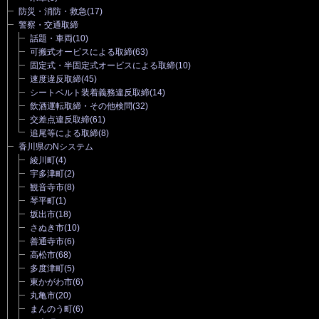
防災・消防・救急
(17)
警察・交通取締
話題・車両
(10)
可搬式オービスによる取締
(63)
固定式・半固定式オービスによる取締
(10)
速度違反取締
(45)
シートベルト装着義務違反取締
(14)
飲酒運転取締・その他検問
(32)
交差点違反取締
(61)
追尾等による取締
(8)
香川県のNシステム
綾川町
(4)
宇多津町
(2)
観音寺市
(8)
琴平町
(1)
坂出市
(18)
さぬき市
(10)
善通寺市
(6)
高松市
(68)
多度津町
(5)
東かがわ市
(6)
丸亀市
(20)
まんのう町
(6)