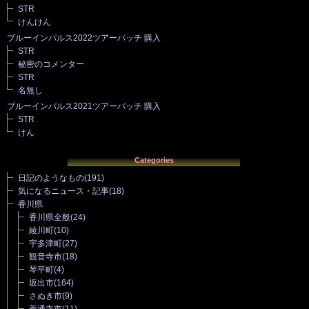
STR
けんけん
ブルーインパルス2022ツアーパッチ 購入
STR
秘密のコメンター
STR
名無し
ブルーインパルス2021ツアーパッチ 購入
STR
けん
Categories
日記のようなもの
(191)
気になるニュース・記事
(18)
香川県
香川県全般
(24)
綾川町
(10)
宇多津町
(27)
観音寺市
(18)
琴平町
(4)
坂出市
(164)
さぬき市
(9)
善通寺市
(11)