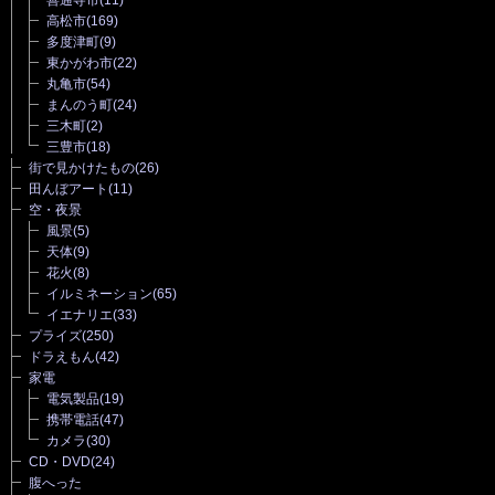
高松市
(169)
多度津町
(9)
東かがわ市
(22)
丸亀市
(54)
まんのう町
(24)
三木町
(2)
三豊市
(18)
街で見かけたもの
(26)
田んぼアート
(11)
空・夜景
風景
(5)
天体
(9)
花火
(8)
イルミネーション
(65)
イエナリエ
(33)
プライズ
(250)
ドラえもん
(42)
家電
電気製品
(19)
携帯電話
(47)
カメラ
(30)
CD・DVD
(24)
腹へった