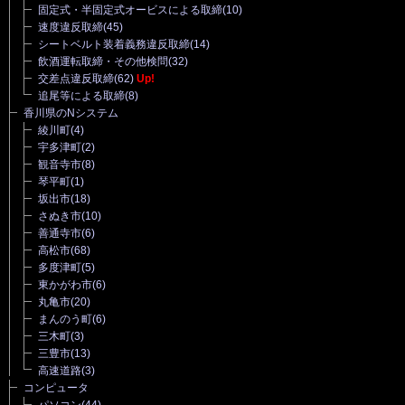
固定式・半固定式オービスによる取締
(10)
速度違反取締
(45)
シートベルト装着義務違反取締
(14)
飲酒運転取締・その他検問
(32)
交差点違反取締
(62)
Up!
追尾等による取締
(8)
香川県のNシステム
綾川町
(4)
宇多津町
(2)
観音寺市
(8)
琴平町
(1)
坂出市
(18)
さぬき市
(10)
善通寺市
(6)
高松市
(68)
多度津町
(5)
東かがわ市
(6)
丸亀市
(20)
まんのう町
(6)
三木町
(3)
三豊市
(13)
高速道路
(3)
コンピュータ
パソコン
(44)