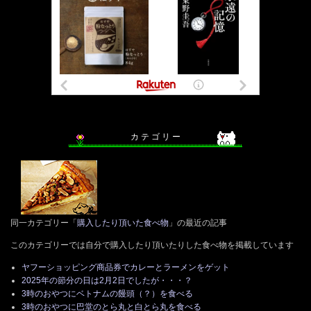
カ テ ゴ リ ー
同一カテゴリー「
購入したり頂いた食べ物
」の最近の記事
このカテゴリーでは自分で購入したり頂いたりした食べ物を掲載しています
ヤフーショッピング商品券でカレーとラーメンをゲット
2025年の節分の日は2月2日でしたが・・・？
3時のおやつにベトナムの饅頭（？）を食べる
3時のおやつに巴堂のとら丸と白とら丸を食べる