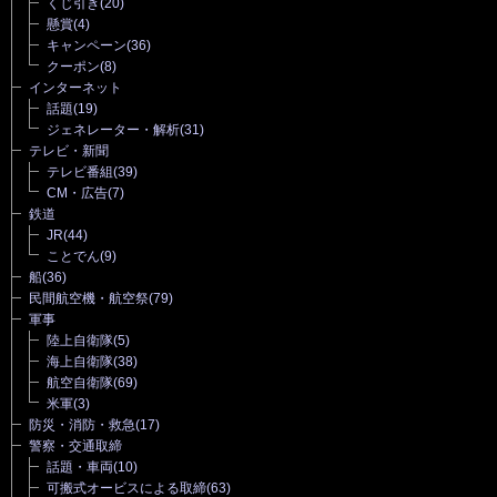
くじ引き
(20)
懸賞
(4)
キャンペーン
(36)
クーポン
(8)
インターネット
話題
(19)
ジェネレーター・解析
(31)
テレビ・新聞
テレビ番組
(39)
CM・広告
(7)
鉄道
JR
(44)
ことでん
(9)
船
(36)
民間航空機・航空祭
(79)
軍事
陸上自衛隊
(5)
海上自衛隊
(38)
航空自衛隊
(69)
米軍
(3)
防災・消防・救急
(17)
警察・交通取締
話題・車両
(10)
可搬式オービスによる取締
(63)