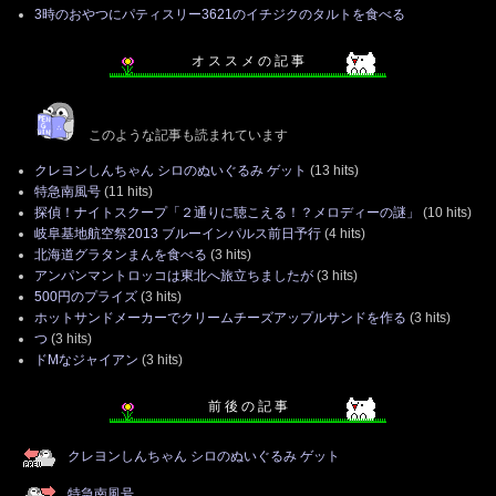
3時のおやつにパティスリー3621のイチジクのタルトを食べる
オ ス ス メ の 記 事
このような記事も読まれています
クレヨンしんちゃん シロのぬいぐるみ ゲット
(13 hits)
特急南風号
(11 hits)
探偵！ナイトスクープ「２通りに聴こえる！？メロディーの謎」
(10 hits)
岐阜基地航空祭2013 ブルーインパルス前日予行
(4 hits)
北海道グラタンまんを食べる
(3 hits)
アンパンマントロッコは東北へ旅立ちましたが
(3 hits)
500円のプライズ
(3 hits)
ホットサンドメーカーでクリームチーズアップルサンドを作る
(3 hits)
つ
(3 hits)
ドMなジャイアン
(3 hits)
前 後 の 記 事
クレヨンしんちゃん シロのぬいぐるみ ゲット
特急南風号