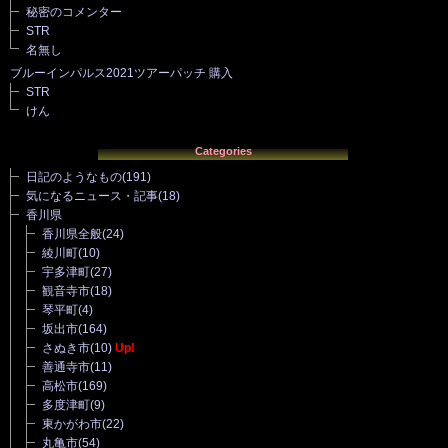
秘密のコメンター
STR
名無し
ブルーインパルス2021ツアーパッチ 購入
STR
けん
Categories
日記のようなもの
(191)
気になるニュース・記事
(18)
香川県
香川県全般
(24)
綾川町
(10)
宇多津町
(27)
観音寺市
(18)
琴平町
(4)
坂出市
(164)
さぬき市
(10)
Up!
善通寺市
(11)
高松市
(169)
多度津町
(9)
東かがわ市
(22)
丸亀市
(54)