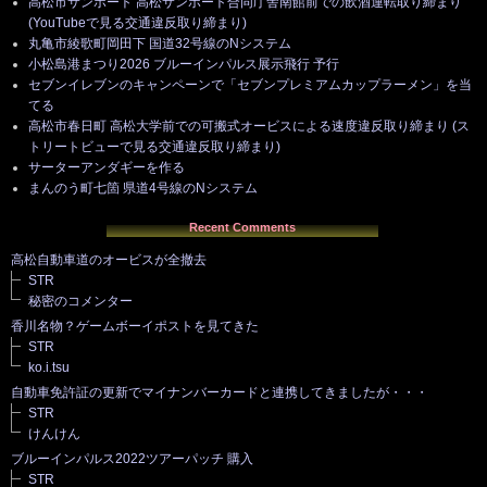
高松市サンポート 高松サンポート合同庁舎南館前での飲酒運転取り締まり
(YouTubeで見る交通違反取り締まり)
丸亀市綾歌町岡田下 国道32号線のNシステム
小松島港まつり2026 ブルーインパルス展示飛行 予行
セブンイレブンのキャンペーンで「セブンプレミアムカップラーメン」を当
てる
高松市春日町 高松大学前での可搬式オービスによる速度違反取り締まり (ス
トリートビューで見る交通違反取り締まり)
サーターアンダギーを作る
まんのう町七箇 県道4号線のNシステム
Recent Comments
高松自動車道のオービスが全撤去
STR
秘密のコメンター
香川名物？ゲームボーイポストを見てきた
STR
ko.i.tsu
自動車免許証の更新でマイナンバーカードと連携してきましたが・・・
STR
けんけん
ブルーインパルス2022ツアーパッチ 購入
STR