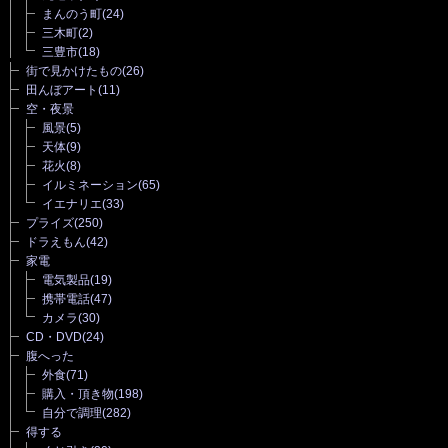
まんのう町
(24)
三木町
(2)
三豊市
(18)
街で見かけたもの
(26)
田んぼアート
(11)
空・夜景
風景
(5)
天体
(9)
花火
(8)
イルミネーション
(65)
イエナリエ
(33)
プライズ
(250)
ドラえもん
(42)
家電
電気製品
(19)
携帯電話
(47)
カメラ
(30)
CD・DVD
(24)
腹へった
外食
(71)
購入・頂き物
(198)
自分で調理
(282)
得する