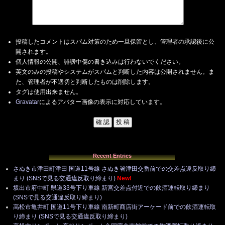
投稿したコメントはスパム対策のため一旦保留とし、管理者の承認後に公
開されます。
個人情報の公開、誹謗中傷の書き込みは行わないでください。
英文のみの投稿やシステムがスパムと判断した内容は公開されません。ま
た、管理者が不適切と判断したものは削除します。
タグは使用出来ません。
Gravatar
によるアバター画像の表示に対応しています。
Recent Entries
さぬき市津田町津田 国道11号線 さぬき署津田交番前での交差点違反取り締
まり (SNSで見る交通違反取り締まり)
New!
坂出市府中町 県道33号下り車線 新宮交差点付近での飲酒運転取り締まり
(SNSで見る交通違反取り締まり)
高松市亀井町 国道11号下り車線 南新町商店街アーケード前での飲酒運転取
り締まり (SNSで見る交通違反取り締まり)