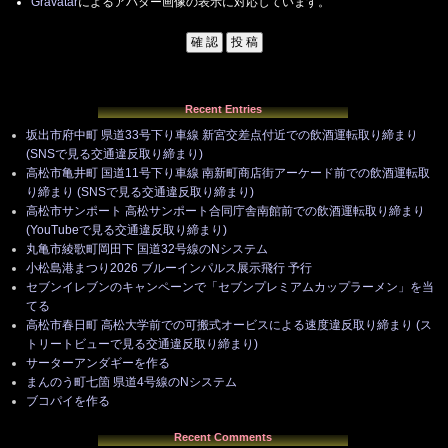
Gravatar
によるアバター画像の表示に対応しています。
Recent Entries
坂出市府中町 県道33号下り車線 新宮交差点付近での飲酒運転取り締まり
(SNSで見る交通違反取り締まり)
高松市亀井町 国道11号下り車線 南新町商店街アーケード前での飲酒運転取
り締まり (SNSで見る交通違反取り締まり)
高松市サンポート 高松サンポート合同庁舎南館前での飲酒運転取り締まり
(YouTubeで見る交通違反取り締まり)
丸亀市綾歌町岡田下 国道32号線のNシステム
小松島港まつり2026 ブルーインパルス展示飛行 予行
セブンイレブンのキャンペーンで「セブンプレミアムカップラーメン」を当
てる
高松市春日町 高松大学前での可搬式オービスによる速度違反取り締まり (ス
トリートビューで見る交通違反取り締まり)
サーターアンダギーを作る
まんのう町七箇 県道4号線のNシステム
ブコパイを作る
Recent Comments