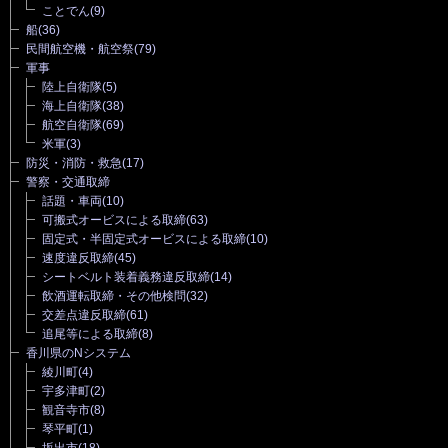
ことでん
(9)
船
(36)
民間航空機・航空祭
(79)
軍事
陸上自衛隊
(5)
海上自衛隊
(38)
航空自衛隊
(69)
米軍
(3)
防災・消防・救急
(17)
警察・交通取締
話題・車両
(10)
可搬式オービスによる取締
(63)
固定式・半固定式オービスによる取締
(10)
速度違反取締
(45)
シートベルト装着義務違反取締
(14)
飲酒運転取締・その他検問
(32)
交差点違反取締
(61)
追尾等による取締
(8)
香川県のNシステム
綾川町
(4)
宇多津町
(2)
観音寺市
(8)
琴平町
(1)
坂出市
(18)