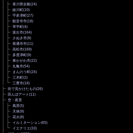
香川県全般
(24)
綾川町
(10)
宇多津町
(27)
観音寺市
(18)
琴平町
(4)
坂出市
(164)
さぬき市
(9)
善通寺市
(11)
高松市
(169)
多度津町
(9)
東かがわ市
(22)
丸亀市
(54)
まんのう町
(24)
三木町
(2)
三豊市
(18)
街で見かけたもの
(26)
田んぼアート
(11)
空・夜景
風景
(5)
天体
(9)
花火
(8)
イルミネーション
(65)
イエナリエ
(33)