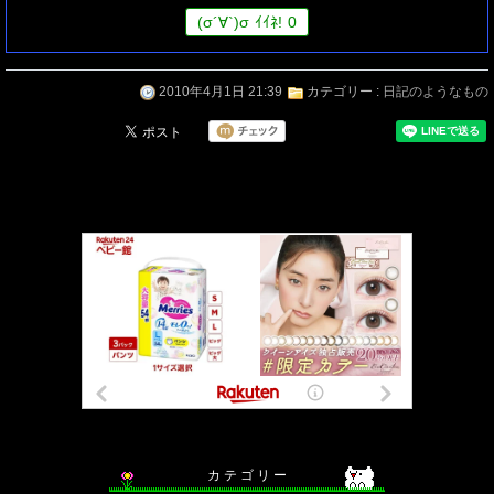
(
σ
´∀`)
σ
ｲｲﾈ!
0
2010年4月1日 21:39
カテゴリー :
日記のようなもの
カ テ ゴ リ ー