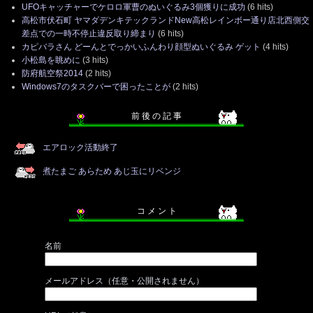
UFOキャッチャーでケロロ軍曹のぬいぐるみ3個獲りに成功
(6 hits)
高松市伏石町 ヤマダデンキテックランドNew高松レインボー通り店北西側交
差点での一時不停止違反取り締まり
(6 hits)
カピバラさん どーんとでっかいふんわり顔型ぬいぐるみ ゲット
(4 hits)
小松島を眺めに
(3 hits)
防府航空祭2014
(2 hits)
Windows7のタスクバーで困ったことが
(2 hits)
前 後 の 記 事
エアロック活動終了
煮たまご あらため あじ玉にリベンジ
コ メ ン ト
名前
メールアドレス（任意・公開されません）