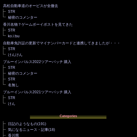
高松自動車道のオービスが全撤去
STR
秘密のコメンター
香川名物？ゲームボーイポストを見てきた
STR
ko.i.tsu
自動車免許証の更新でマイナンバーカードと連携してきましたが・・・
STR
けんけん
ブルーインパルス2022ツアーパッチ 購入
STR
秘密のコメンター
STR
名無し
ブルーインパルス2021ツアーパッチ 購入
STR
けん
Categories
日記のようなもの
(191)
気になるニュース・記事
(18)
香川県