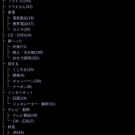
プライズ
(250)
ドラえもん
(42)
家電
電気製品
(19)
携帯電話
(47)
カメラ
(30)
CD・DVD
(24)
腹へった
外食
(71)
購入・頂き物
(198)
自分で調理
(282)
得する
くじ引き
(20)
懸賞
(4)
キャンペーン
(36)
クーポン
(8)
インターネット
話題
(19)
ジェネレーター・解析
(31)
テレビ・新聞
テレビ番組
(39)
CM・広告
(7)
鉄道
JR
(44)