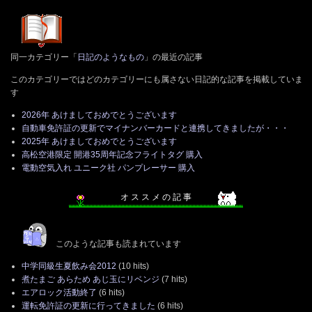
同一カテゴリー「
日記のようなもの
」の最近の記事
このカテゴリーではどのカテゴリーにも属さない日記的な記事を掲載していま
す
2026年 あけましておめでとうございます
自動車免許証の更新でマイナンバーカードと連携してきましたが・・・
2025年 あけましておめでとうございます
高松空港限定 開港35周年記念フライトタグ 購入
電動空気入れ ユニーク社 パンプレーサー 購入
オ ス ス メ の 記 事
このような記事も読まれています
中学同級生夏飲み会2012
(10 hits)
煮たまご あらため あじ玉にリベンジ
(7 hits)
エアロック活動終了
(6 hits)
運転免許証の更新に行ってきました
(6 hits)