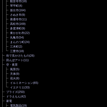
観音寺市
(18)
琴平町
(4)
坂出市
(164)
さぬき市
(9)
善通寺市
(11)
高松市
(169)
多度津町
(9)
東かがわ市
(22)
丸亀市
(54)
まんのう町
(24)
三木町
(2)
三豊市
(18)
街で見かけたもの
(26)
田んぼアート
(11)
空・夜景
風景
(5)
天体
(9)
花火
(8)
イルミネーション
(65)
イエナリエ
(33)
プライズ
(250)
ドラえもん
(42)
家電
電気製品
(19)