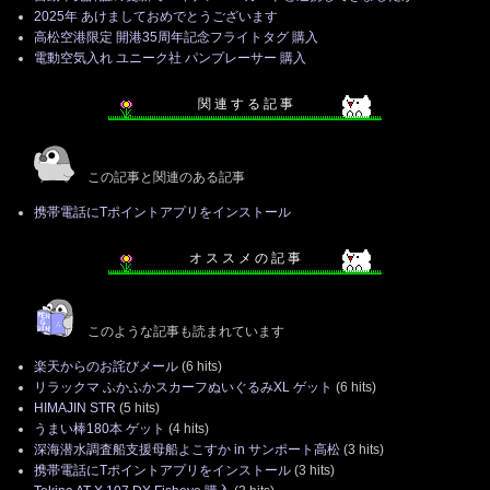
2025年 あけましておめでとうございます
高松空港限定 開港35周年記念フライトタグ 購入
電動空気入れ ユニーク社 パンプレーサー 購入
関 連 す る 記 事
この記事と関連のある記事
携帯電話にTポイントアプリをインストール
オ ス ス メ の 記 事
このような記事も読まれています
楽天からのお詫びメール
(6 hits)
リラックマ ふかふかスカーフぬいぐるみXL ゲット
(6 hits)
HIMAJIN STR
(5 hits)
うまい棒180本 ゲット
(4 hits)
深海潜水調査船支援母船よこすか in サンポート高松
(3 hits)
携帯電話にTポイントアプリをインストール
(3 hits)