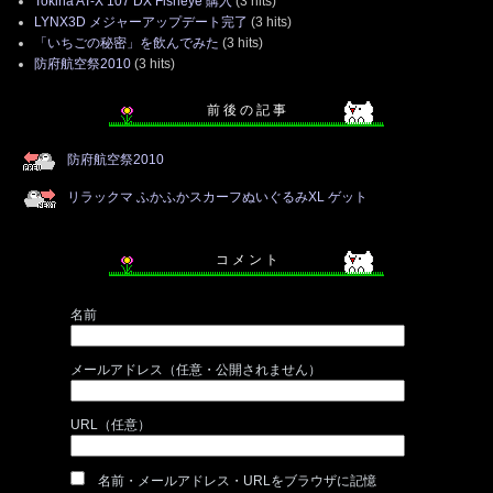
Tokina AT-X 107 DX Fisheye 購入
(3 hits)
LYNX3D メジャーアップデート完了
(3 hits)
「いちごの秘密」を飲んでみた
(3 hits)
防府航空祭2010
(3 hits)
前 後 の 記 事
防府航空祭2010
リラックマ ふかふかスカーフぬいぐるみXL ゲット
コ メ ン ト
名前
メールアドレス（任意・公開されません）
URL（任意）
名前・メールアドレス・URLをブラウザに記憶