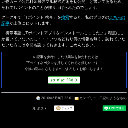
い物カード公共料金最強マル秘節約術を初公開」と書いてあるため、
それでTポイントのことが採り上げられたのでしょう。
グーグルで「Tポイント 携帯」を
検索
すると、私のブログの
こちらの
記事
が上位にヒットします。
「携帯電話にTポイントアプリをインストールしましたよ」程度にし
か書いていないのに・・・いつもどおり何の情報も無く、訪れていた
だいた方には今回も謝っておきます。ごめんなさい。
この記事を参考にしたり興味を持たれた方は
下のイイネボタンを押してくれると嬉しいです！
今後の励みになりますのでよろしくお願いします！
(
σ
´∀`)
σ
ｲｲﾈ!
0
2010年6月8日 22:01
カテゴリー :
日記のようなもの