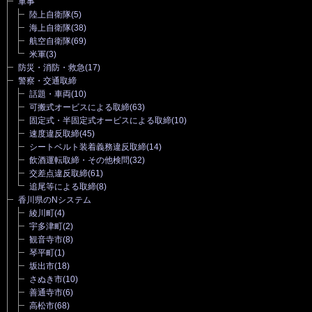
軍事
陸上自衛隊
(5)
海上自衛隊
(38)
航空自衛隊
(69)
米軍
(3)
防災・消防・救急
(17)
警察・交通取締
話題・車両
(10)
可搬式オービスによる取締
(63)
固定式・半固定式オービスによる取締
(10)
速度違反取締
(45)
シートベルト装着義務違反取締
(14)
飲酒運転取締・その他検問
(32)
交差点違反取締
(61)
追尾等による取締
(8)
香川県のNシステム
綾川町
(4)
宇多津町
(2)
観音寺市
(8)
琴平町
(1)
坂出市
(18)
さぬき市
(10)
善通寺市
(6)
高松市
(68)