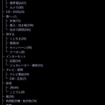
携帯電話
(47)
カメラ
(30)
CD・DVD
(24)
腹へった
外食
(71)
購入・頂き物
(198)
自分で調理
(282)
得する
くじ引き
(20)
懸賞
(4)
キャンペーン
(36)
クーポン
(8)
インターネット
話題
(19)
ジェネレーター・解析
(31)
テレビ・新聞
テレビ番組
(39)
CM・広告
(7)
鉄道
JR
(44)
ことでん
(9)
船
(36)
民間航空機・航空祭
(79)