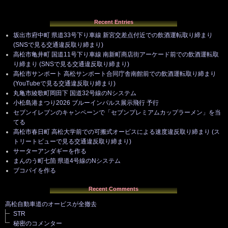
Recent Entries
坂出市府中町 県道33号下り車線 新宮交差点付近での飲酒運転取り締まり
(SNSで見る交通違反取り締まり)
高松市亀井町 国道11号下り車線 南新町商店街アーケード前での飲酒運転取
り締まり (SNSで見る交通違反取り締まり)
高松市サンポート 高松サンポート合同庁舎南館前での飲酒運転取り締まり
(YouTubeで見る交通違反取り締まり)
丸亀市綾歌町岡田下 国道32号線のNシステム
小松島港まつり2026 ブルーインパルス展示飛行 予行
セブンイレブンのキャンペーンで「セブンプレミアムカップラーメン」を当
てる
高松市春日町 高松大学前での可搬式オービスによる速度違反取り締まり (ス
トリートビューで見る交通違反取り締まり)
サーターアンダギーを作る
まんのう町七箇 県道4号線のNシステム
ブコパイを作る
Recent Comments
高松自動車道のオービスが全撤去
STR
秘密のコメンター