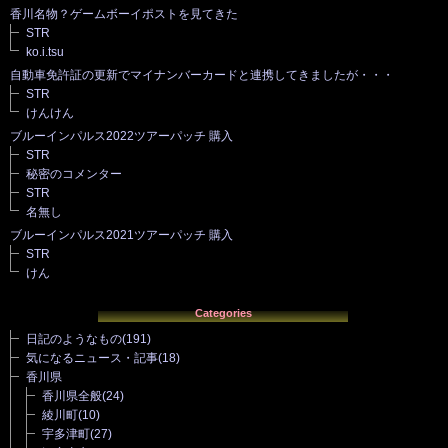
香川名物？ゲームボーイポストを見てきた
STR
ko.i.tsu
自動車免許証の更新でマイナンバーカードと連携してきましたが・・・
STR
けんけん
ブルーインパルス2022ツアーパッチ 購入
STR
秘密のコメンター
STR
名無し
ブルーインパルス2021ツアーパッチ 購入
STR
けん
Categories
日記のようなもの
(191)
気になるニュース・記事
(18)
香川県
香川県全般
(24)
綾川町
(10)
宇多津町
(27)