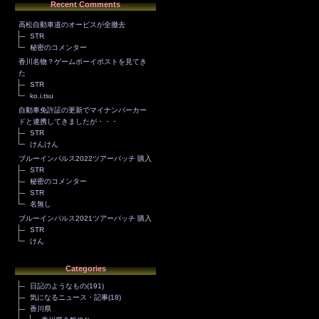
Recent Comments
高松自動車道のオービスが全撤去
STR
秘密のコメンター
香川名物？ゲームボーイポストを見てき
た
STR
ko.i.tsu
自動車免許証の更新でマイナンバーカー
ドと連携してきましたが・・・
STR
けんけん
ブルーインパルス2022ツアーパッチ 購入
STR
秘密のコメンター
STR
名無し
ブルーインパルス2021ツアーパッチ 購入
STR
けん
Categories
日記のようなもの
(191)
気になるニュース・記事
(18)
香川県