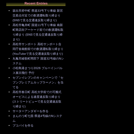
Recent Entries
坂出市府中町 県道33号下り車線 新宮
交差点付近での飲酒運転取り締まり
(SNSで見る交通違反取り締まり)
高松市亀井町 国道11号下り車線 南新
町商店街アーケード前での飲酒運転取
り締まり (SNSで見る交通違反取り締
まり)
高松市サンポート 高松サンポート合
同庁舎南館前での飲酒運転取り締まり
(YouTubeで見る交通違反取り締まり)
丸亀市綾歌町岡田下 国道32号線のNシ
ステム
小松島港まつり2026 ブルーインパル
ス展示飛行 予行
セブンイレブンのキャンペーンで「セ
ブンプレミアムカップラーメン」を当
てる
高松市春日町 高松大学前での可搬式
オービスによる速度違反取り締まり
(ストリートビューで見る交通違反取
り締まり)
サーターアンダギーを作る
まんのう町七箇 県道4号線のNシステ
ム
ブコパイを作る