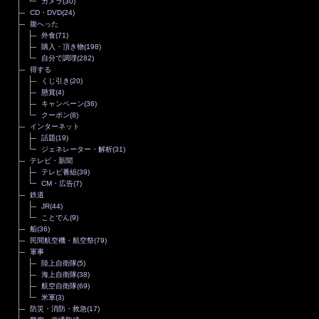
カメラ
(30)
CD・DVD
(24)
腹へった
外食
(71)
購入・頂き物
(198)
自分で調理
(282)
得する
くじ引き
(20)
懸賞
(4)
キャンペーン
(36)
クーポン
(8)
インターネット
話題
(19)
ジェネレーター・解析
(31)
テレビ・新聞
テレビ番組
(39)
CM・広告
(7)
鉄道
JR
(44)
ことでん
(9)
船
(36)
民間航空機・航空祭
(79)
軍事
陸上自衛隊
(5)
海上自衛隊
(38)
航空自衛隊
(69)
米軍
(3)
防災・消防・救急
(17)