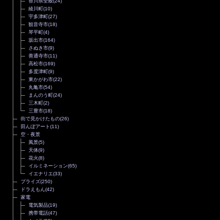
香川県全般
(24)
綾川町
(10)
宇多津町
(27)
観音寺市
(18)
琴平町
(4)
坂出市
(164)
さぬき市
(9)
善通寺市
(11)
高松市
(169)
多度津町
(9)
東かがわ市
(22)
丸亀市
(54)
まんのう町
(24)
三木町
(2)
三豊市
(18)
街で見かけたもの
(26)
田んぼアート
(11)
空・夜景
風景
(5)
天体
(9)
花火
(8)
イルミネーション
(65)
イエナリエ
(33)
プライズ
(250)
ドラえもん
(42)
家電
電気製品
(19)
携帯電話
(47)