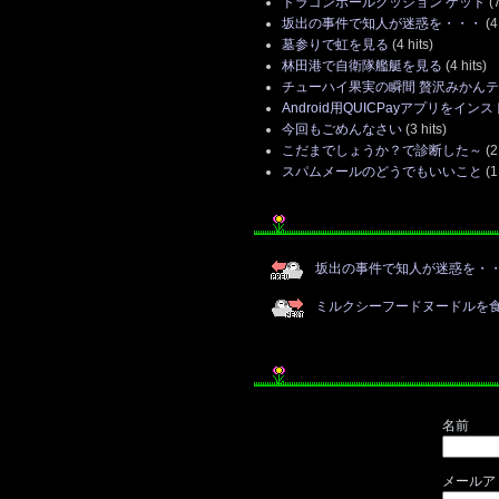
ドラゴンボールクッション ゲット
(7
坂出の事件で知人が迷惑を・・・
(4 
墓参りで虹を見る
(4 hits)
林田港で自衛隊艦艇を見る
(4 hits)
チューハイ果実の瞬間 贅沢みかん
Android用QUICPayアプリをイン
今回もごめんなさい
(3 hits)
こだまでしょうか？で診断した～
(2
スパムメールのどうでもいいこと
(1 
坂出の事件で知人が迷惑を・
ミルクシーフードヌードルを
名前
メールア