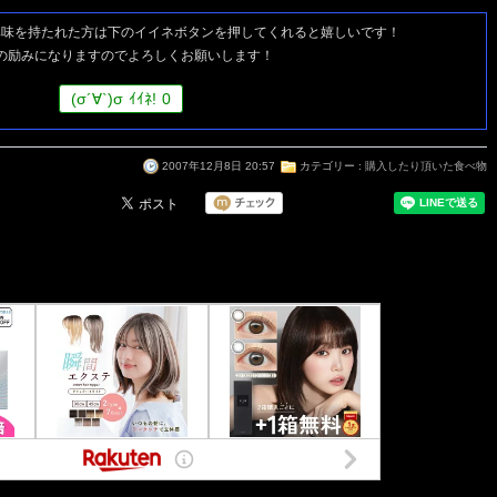
興味を持たれた方は
下のイイネボタンを押してくれると嬉しいです！
の励みになりますのでよろしくお願いします！
(
σ
´∀`)
σ
ｲｲﾈ!
0
2007年12月8日 20:57
カテゴリー :
購入したり頂いた食べ物