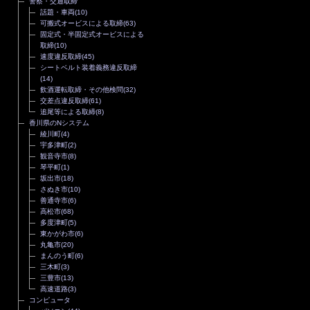
警察・交通取締
話題・車両
(10)
可搬式オービスによる取締
(63)
固定式・半固定式オービスによる
取締
(10)
速度違反取締
(45)
シートベルト装着義務違反取締
(14)
飲酒運転取締・その他検問
(32)
交差点違反取締
(61)
追尾等による取締
(8)
香川県のNシステム
綾川町
(4)
宇多津町
(2)
観音寺市
(8)
琴平町
(1)
坂出市
(18)
さぬき市
(10)
善通寺市
(6)
高松市
(68)
多度津町
(5)
東かがわ市
(6)
丸亀市
(20)
まんのう町
(6)
三木町
(3)
三豊市
(13)
高速道路
(3)
コンピュータ