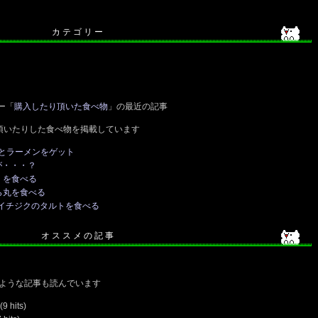
カ テ ゴ リ ー
ー「
購入したり頂いた食べ物
」の最近の記事
頂いたりした食べ物を掲載しています
とラーメンをゲット
が・・・？
）を食べる
ら丸を食べる
のイチジクのタルトを食べる
オ ス ス メ の 記 事
ような記事も読んでいます
(9 hits)