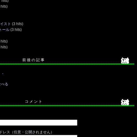
 hits)
hits)
テイスト
(3 hits)
ストール
(3 hits)
 hits)
hits)
前 後 の 記 事
・・
食べる
コ メ ン ト
ドレス（任意・公開されません）