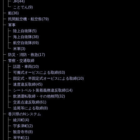
JR
(44)
ことでん
(9)
船
(36)
民間航空機・航空祭
(79)
軍事
陸上自衛隊
(5)
海上自衛隊
(38)
航空自衛隊
(69)
米軍
(3)
防災・消防・救急
(17)
警察・交通取締
話題・車両
(10)
可搬式オービスによる取締
(63)
固定式・半固定式オービスによる取締
(10)
速度違反取締
(45)
シートベルト装着義務違反取締
(14)
飲酒運転取締・その他検問
(32)
交差点違反取締
(61)
追尾等による取締
(8)
香川県のNシステム
綾川町
(4)
宇多津町
(2)
観音寺市
(8)
琴平町
(1)