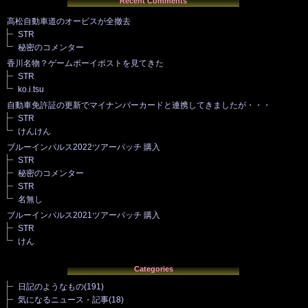
Recent Comments
高松自動車道のオービスが全撤去
STR
秘密のコメンター
香川名物？ゲームボーイポストを見てきた
STR
ko.i.tsu
自動車免許証の更新でマイナンバーカードと連携してきましたが・・・
STR
けんけん
ブルーインパルス2022ツアーパッチ 購入
STR
秘密のコメンター
STR
名無し
ブルーインパルス2021ツアーパッチ 購入
STR
けん
Categories
日記のようなもの
(191)
気になるニュース・記事
(18)