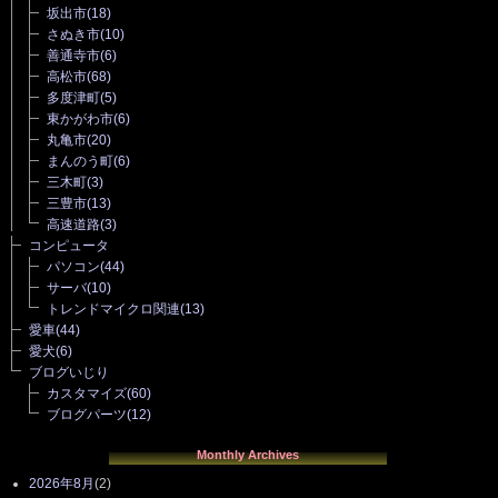
坂出市
(18)
さぬき市
(10)
善通寺市
(6)
高松市
(68)
多度津町
(5)
東かがわ市
(6)
丸亀市
(20)
まんのう町
(6)
三木町
(3)
三豊市
(13)
高速道路
(3)
コンピュータ
パソコン
(44)
サーバ
(10)
トレンドマイクロ関連
(13)
愛車
(44)
愛犬
(6)
ブログいじり
カスタマイズ
(60)
ブログパーツ
(12)
Monthly Archives
2026年8月
(2)