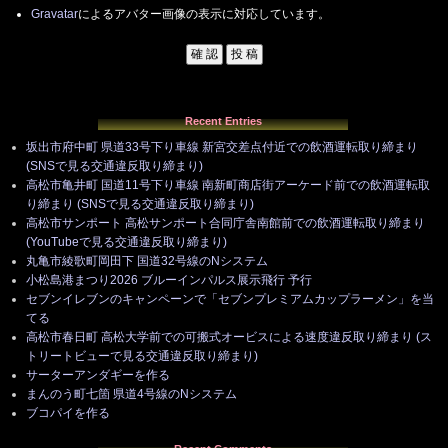
Gravatar
によるアバター画像の表示に対応しています。
Recent Entries
坂出市府中町 県道33号下り車線 新宮交差点付近での飲酒運転取り締まり
(SNSで見る交通違反取り締まり)
高松市亀井町 国道11号下り車線 南新町商店街アーケード前での飲酒運転取
り締まり (SNSで見る交通違反取り締まり)
高松市サンポート 高松サンポート合同庁舎南館前での飲酒運転取り締まり
(YouTubeで見る交通違反取り締まり)
丸亀市綾歌町岡田下 国道32号線のNシステム
小松島港まつり2026 ブルーインパルス展示飛行 予行
セブンイレブンのキャンペーンで「セブンプレミアムカップラーメン」を当
てる
高松市春日町 高松大学前での可搬式オービスによる速度違反取り締まり (ス
トリートビューで見る交通違反取り締まり)
サーターアンダギーを作る
まんのう町七箇 県道4号線のNシステム
ブコパイを作る