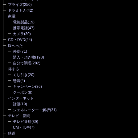
プライズ
(250)
ドラえもん
(42)
家電
電気製品
(19)
携帯電話
(47)
カメラ
(30)
CD・DVD
(24)
腹へった
外食
(71)
購入・頂き物
(198)
自分で調理
(282)
得する
くじ引き
(20)
懸賞
(4)
キャンペーン
(36)
クーポン
(8)
インターネット
話題
(19)
ジェネレーター・解析
(31)
テレビ・新聞
テレビ番組
(39)
CM・広告
(7)
鉄道