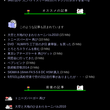
3時のおやつにパティスリー3621のイチジクのタルトを食べる
オ ス ス メ の 記 事
このような記事も読まれています
大空と大地のひまわりカーニバル2010
(15 hits)
トニーズバーガー 再び
(10 hits)
DVD「ALWAYS 三丁目の夕日 豪華版」を買った
(5 hits)
とろとろスライムを飲む
(3 hits)
東京レアチーズケーキ 再びゲット
(3 hits)
同窓会に行ってきた
(3 hits)
ペプシピンク
(3 hits)
防府航空祭2014
(3 hits)
SIGMA 8-16mm F4.5-5.6 DC HSM 購入
(3 hits)
9月5日は高松空港で空の日記念行事がありましたが・・・
(2 hits)
前 後 の 記 事
トニーズバーガー 再び
大空と大地のひまわりカーニバル2010