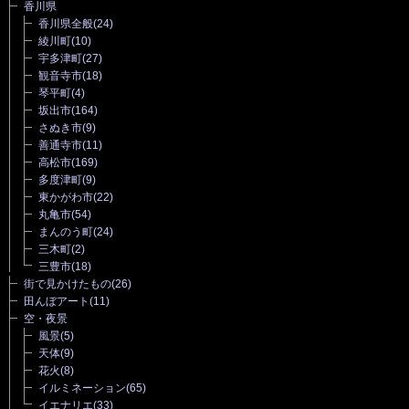
香川県
香川県全般
(24)
綾川町
(10)
宇多津町
(27)
観音寺市
(18)
琴平町
(4)
坂出市
(164)
さぬき市
(9)
善通寺市
(11)
高松市
(169)
多度津町
(9)
東かがわ市
(22)
丸亀市
(54)
まんのう町
(24)
三木町
(2)
三豊市
(18)
街で見かけたもの
(26)
田んぼアート
(11)
空・夜景
風景
(5)
天体
(9)
花火
(8)
イルミネーション
(65)
イエナリエ
(33)