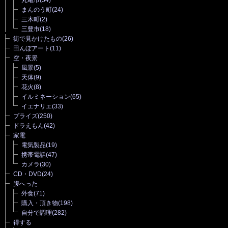
まんのう町
(24)
三木町
(2)
三豊市
(18)
街で見かけたもの
(26)
田んぼアート
(11)
空・夜景
風景
(5)
天体
(9)
花火
(8)
イルミネーション
(65)
イエナリエ
(33)
プライズ
(250)
ドラえもん
(42)
家電
電気製品
(19)
携帯電話
(47)
カメラ
(30)
CD・DVD
(24)
腹へった
外食
(71)
購入・頂き物
(198)
自分で調理
(282)
得する