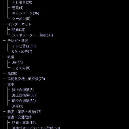
くじ引き
(20)
懸賞
(4)
キャンペーン
(36)
クーポン
(8)
インターネット
話題
(19)
ジェネレーター・解析
(31)
テレビ・新聞
テレビ番組
(39)
CM・広告
(7)
鉄道
JR
(44)
ことでん
(9)
船
(36)
民間航空機・航空祭
(79)
軍事
陸上自衛隊
(5)
海上自衛隊
(38)
航空自衛隊
(69)
米軍
(3)
防災・消防・救急
(17)
警察・交通取締
話題・車両
(10)
可搬式オービスによる取締
(63)