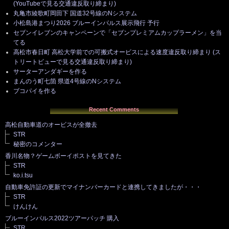
(YouTubeで見る交通違反取り締まり)
丸亀市綾歌町岡田下 国道32号線のNシステム
小松島港まつり2026 ブルーインパルス展示飛行 予行
セブンイレブンのキャンペーンで「セブンプレミアムカップラーメン」を当
てる
高松市春日町 高松大学前での可搬式オービスによる速度違反取り締まり (ス
トリートビューで見る交通違反取り締まり)
サーターアンダギーを作る
まんのう町七箇 県道4号線のNシステム
ブコパイを作る
Recent Comments
高松自動車道のオービスが全撤去
STR
秘密のコメンター
香川名物？ゲームボーイポストを見てきた
STR
ko.i.tsu
自動車免許証の更新でマイナンバーカードと連携してきましたが・・・
STR
けんけん
ブルーインパルス2022ツアーパッチ 購入
STR