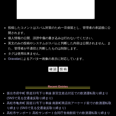
投稿したコメントはスパム対策のため一旦保留とし、管理者の承認後に公
開されます。
個人情報の公開、誹謗中傷の書き込みは行わないでください。
英文のみの投稿やシステムがスパムと判断した内容は公開されません。ま
た、管理者が不適切と判断したものは削除します。
タグは使用出来ません。
Gravatar
によるアバター画像の表示に対応しています。
Recent Entries
坂出市府中町 県道33号下り車線 新宮交差点付近での飲酒運転取り締まり
(SNSで見る交通違反取り締まり)
高松市亀井町 国道11号下り車線 南新町商店街アーケード前での飲酒運転取
り締まり (SNSで見る交通違反取り締まり)
高松市サンポート 高松サンポート合同庁舎南館前での飲酒運転取り締まり