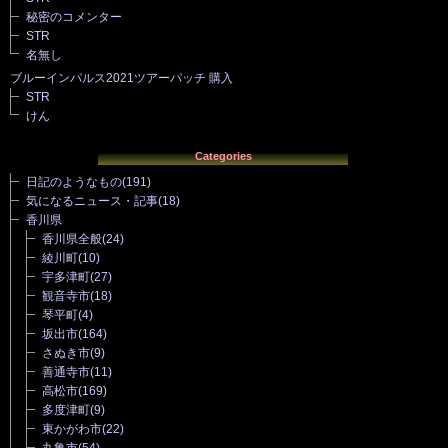
秘密のコメンター
STR
名無し
ブルーインパルス2021ツアーパッチ 購入
STR
けん
Categories
日記のようなもの
(191)
気になるニュース・記事
(18)
香川県
香川県全般
(24)
綾川町
(10)
宇多津町
(27)
観音寺市
(18)
琴平町
(4)
坂出市
(164)
さぬき市
(9)
善通寺市
(11)
高松市
(169)
多度津町
(9)
東かがわ市
(22)
丸亀市
(54)