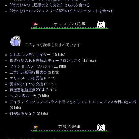
3時のおやつに巴堂のとら丸と白とら丸を食べる
3時のおやつにパティスリー3621のイチジクのタルトを食べる
オ ス ス メ の 記 事
このような記事も読まれています
はちみつレモンサイダー
(15 hits)
鉄道模型のある喫茶店 ティーサロンしこく
(13 hits)
ファンタ フルーツパンチ
(11 hits)
二宮忠八紙飛行機大会
(9 hits)
エリアメール初受信
(8 hits)
愛車のタイヤを交換
(3 hits)
芦屋基地航空祭2014
(3 hits)
ペプシ 塩スイカ
(3 hits)
アイランドエクスプレスラストランとオリエントエクスプレス来日の思い出
(3 hits)
何が出るかな？
(3 hits)
前 後 の 記 事