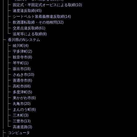
固定式・半固定式オービスによる取締
(10)
速度違反取締
(45)
シートベルト装着義務違反取締
(14)
飲酒運転取締・その他検問
(32)
交差点違反取締
(61)
追尾等による取締
(8)
香川県のNシステム
綾川町
(4)
宇多津町
(2)
観音寺市
(8)
琴平町
(1)
坂出市
(18)
さぬき市
(10)
善通寺市
(6)
高松市
(68)
多度津町
(5)
東かがわ市
(6)
丸亀市
(20)
まんのう町
(6)
三木町
(3)
三豊市
(13)
高速道路
(3)
コンピュータ