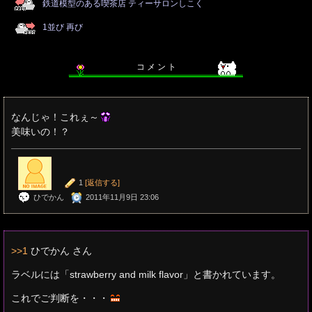
鉄道模型のある喫茶店 ティーサロンしこく
1並び 再び
コ メ ン ト
なんじゃ！これぇ～
美味いの！？
1
[返信する]
ひでかん
2011年11月9日 23:06
>>1
ひでかん さん
ラベルには「strawberry and milk flavor」と書かれています。
これでご判断を・・・