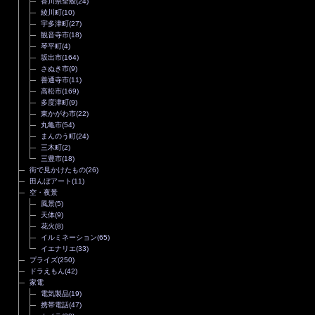
香川県全般
(24)
綾川町
(10)
宇多津町
(27)
観音寺市
(18)
琴平町
(4)
坂出市
(164)
さぬき市
(9)
善通寺市
(11)
高松市
(169)
多度津町
(9)
東かがわ市
(22)
丸亀市
(54)
まんのう町
(24)
三木町
(2)
三豊市
(18)
街で見かけたもの
(26)
田んぼアート
(11)
空・夜景
風景
(5)
天体
(9)
花火
(8)
イルミネーション
(65)
イエナリエ
(33)
プライズ
(250)
ドラえもん
(42)
家電
電気製品
(19)
携帯電話
(47)