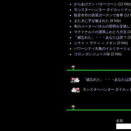
からあげクン バターコーン
(12 hits)
モンスターハンター ダイカットマッ
観音寺市の茶屋ガーデンで食事
(12 h
また犬に手を噛まれた
(9 hits)
車のメーターパネルの照明を交換し
マクドナルドの濃厚ふわとろ月見
(3 
「鍵忘れた」・・・あなたは誰？
(3 
ニチイ ＞ サティ ＞ イオン
(3 hits)
パワーシティ丸亀のイルミネーション
コロン ポンジュース味
(2 hits)
「鍵忘れた」・・・あなたは
モンスターハンター ダイカッ
名前