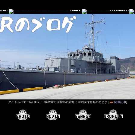
タイトルバナーNo.337 ： 坂出港で係留中の元海上自衛隊掃海艇のとじま [
関連記事
]