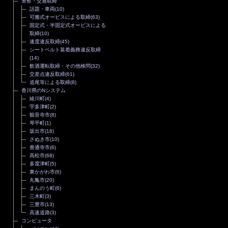
警察・交通取締
話題・車両
(10)
可搬式オービスによる取締
(63)
固定式・半固定式オービスによる
取締
(10)
速度違反取締
(45)
シートベルト装着義務違反取締
(14)
飲酒運転取締・その他検問
(32)
交差点違反取締
(61)
追尾等による取締
(8)
香川県のNシステム
綾川町
(4)
宇多津町
(2)
観音寺市
(8)
琴平町
(1)
坂出市
(18)
さぬき市
(10)
善通寺市
(6)
高松市
(68)
多度津町
(5)
東かがわ市
(6)
丸亀市
(20)
まんのう町
(6)
三木町
(3)
三豊市
(13)
高速道路
(3)
コンピュータ