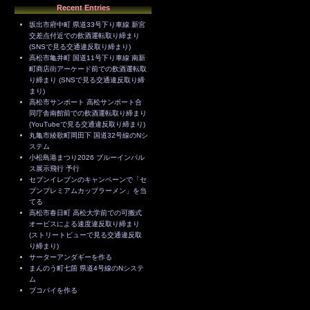
Recent Entries
坂出市府中町 県道33号下り車線 新宮
交差点付近での飲酒運転取り締まり
(SNSで見る交通違反取り締まり)
高松市亀井町 国道11号下り車線 南新
町商店街アーケード前での飲酒運転取
り締まり (SNSで見る交通違反取り締
まり)
高松市サンポート 高松サンポート合
同庁舎南館前での飲酒運転取り締まり
(YouTubeで見る交通違反取り締まり)
丸亀市綾歌町岡田下 国道32号線のNシ
ステム
小松島港まつり2026 ブルーインパル
ス展示飛行 予行
セブンイレブンのキャンペーンで「セ
ブンプレミアムカップラーメン」を当
てる
高松市春日町 高松大学前での可搬式
オービスによる速度違反取り締まり
(ストリートビューで見る交通違反取
り締まり)
サーターアンダギーを作る
まんのう町七箇 県道4号線のNシステ
ム
ブコパイを作る