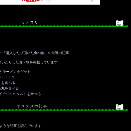
カ テ ゴ リ ー
ー「
購入したり頂いた食べ物
」の最近の記事
頂いたりした食べ物を掲載しています
とラーメンをゲット
が・・・？
）を食べる
ら丸を食べる
のイチジクのタルトを食べる
オ ス ス メ の 記 事
ような記事も読んでいます