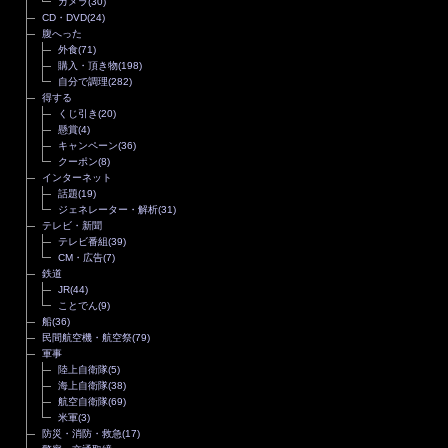
カメラ
(30)
CD・DVD
(24)
腹へった
外食
(71)
購入・頂き物
(198)
自分で調理
(282)
得する
くじ引き
(20)
懸賞
(4)
キャンペーン
(36)
クーポン
(8)
インターネット
話題
(19)
ジェネレーター・解析
(31)
テレビ・新聞
テレビ番組
(39)
CM・広告
(7)
鉄道
JR
(44)
ことでん
(9)
船
(36)
民間航空機・航空祭
(79)
軍事
陸上自衛隊
(5)
海上自衛隊
(38)
航空自衛隊
(69)
米軍
(3)
防災・消防・救急
(17)