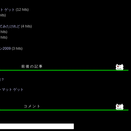
ト ゲット
(12 hits)
its)
てみたけれど
(4 hits)
hits)
hits)
2009
(3 hits)
前 後 の 記 事
誰？
トマット ゲット
コ メ ン ト