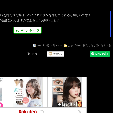
興味を持たれた方は
下のイイネボタンを押してくれると嬉しいです！
の励みになりますのでよろしくお願いします！
(
σ
´∀`)
σ
ｲｲﾈ!
0
2011年2月12日 22:55
カテゴリー :
購入したり頂いた食べ物