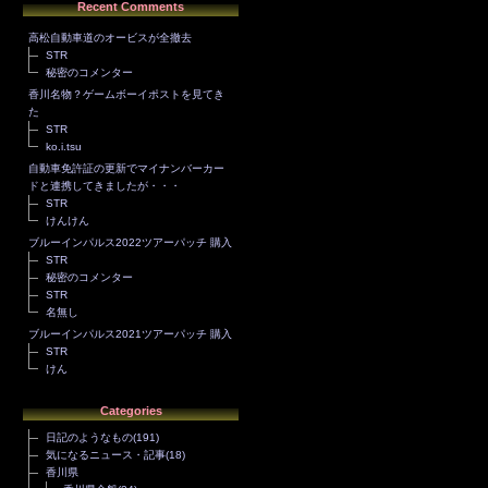
Recent Comments
高松自動車道のオービスが全撤去
STR
秘密のコメンター
香川名物？ゲームボーイポストを見てき
た
STR
ko.i.tsu
自動車免許証の更新でマイナンバーカー
ドと連携してきましたが・・・
STR
けんけん
ブルーインパルス2022ツアーパッチ 購入
STR
秘密のコメンター
STR
名無し
ブルーインパルス2021ツアーパッチ 購入
STR
けん
Categories
日記のようなもの
(191)
気になるニュース・記事
(18)
香川県