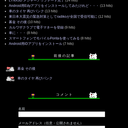
LYNX3D メジャーアップデート完了
(14 hits)
Android用Edyアプリをインストールしてみたけれど・・・
(13 hits)
車のタイヤ 再びパンク
(13 hits)
東日本大震災の緊急対策としてradikoが全国で受信可能に
(12 hits)
募金 その後
(10 hits)
カルワザクラブで電子マネーを登録
(9 hits)
車に・・・
(8 hits)
スマートフォンでモバイルPontaを使ってみる
(8 hits)
Android用iDアプリをインストール
(7 hits)
前 後 の 記 事
募金 その後
車のタイヤ 再びパンク
コ メ ン ト
名前
メールアドレス（任意・公開されません）