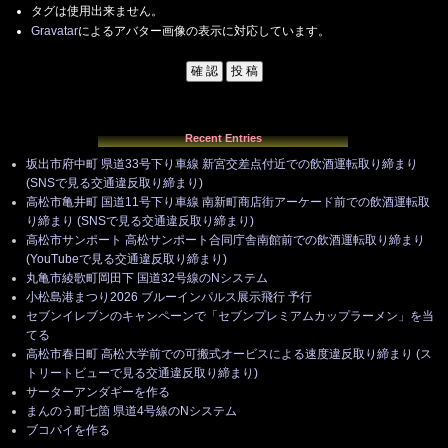
タグは使用出来ません。
Gravatar
によるアバター画像の表示に対応しています。
Recent Entries
坂出市府中町 県道33号下り車線 新宮交差点付近での飲酒運転取り締まり
(SNSで見る交通違反取り締まり)
高松市亀井町 国道11号下り車線 南新町商店街アーケード前での飲酒運転取
り締まり (SNSで見る交通違反取り締まり)
高松市サンポート 高松サンポート合同庁舎南館前での飲酒運転取り締まり
(YouTubeで見る交通違反取り締まり)
丸亀市綾歌町岡田下 国道32号線のNシステム
小松島港まつり2026 ブルーインパルス展示飛行 予行
セブンイレブンのキャンペーンで「セブンプレミアムカップラーメン」を当
てる
高松市春日町 高松大学前での可搬式オービスによる速度違反取り締まり (ス
トリートビューで見る交通違反取り締まり)
サーターアンダギーを作る
まんのう町七箇 県道4号線のNシステム
ブコパイを作る