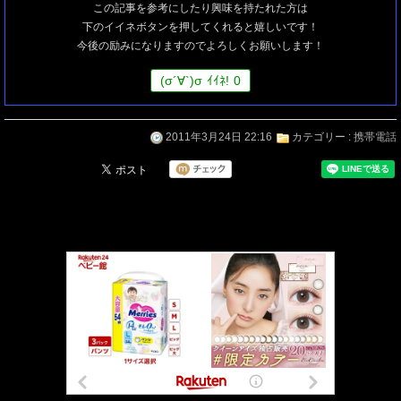
この記事を参考にしたり興味を持たれた方は
下のイイネボタンを押してくれると嬉しいです！
今後の励みになりますのでよろしくお願いします！
(
σ
´∀`)
σ
ｲｲﾈ!
0
2011年3月24日 22:16
カテゴリー :
携帯電話