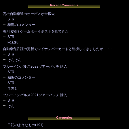
Recent Comments
高松自動車道のオービスが全撤去
STR
秘密のコメンター
香川名物？ゲームボーイポストを見てきた
STR
ko.i.tsu
自動車免許証の更新でマイナンバーカードと連携してきましたが・・・
STR
けんけん
ブルーインパルス2022ツアーパッチ 購入
STR
秘密のコメンター
STR
名無し
ブルーインパルス2021ツアーパッチ 購入
STR
けん
Categories
日記のようなもの
(191)