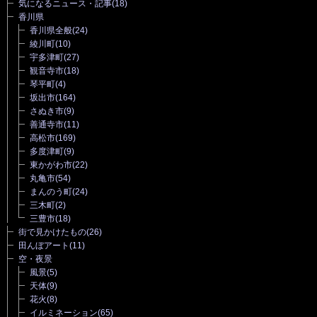
気になるニュース・記事
(18)
香川県
香川県全般
(24)
綾川町
(10)
宇多津町
(27)
観音寺市
(18)
琴平町
(4)
坂出市
(164)
さぬき市
(9)
善通寺市
(11)
高松市
(169)
多度津町
(9)
東かがわ市
(22)
丸亀市
(54)
まんのう町
(24)
三木町
(2)
三豊市
(18)
街で見かけたもの
(26)
田んぼアート
(11)
空・夜景
風景
(5)
天体
(9)
花火
(8)
イルミネーション
(65)