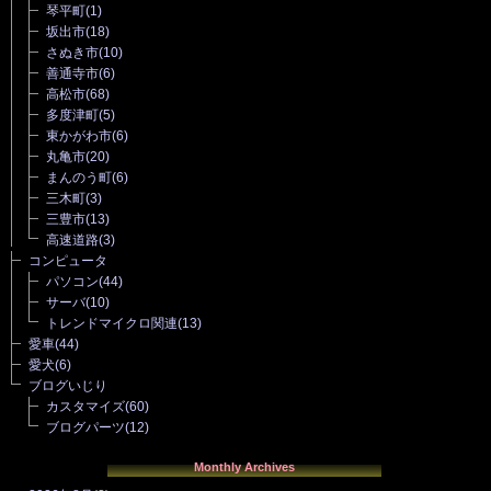
琴平町
(1)
坂出市
(18)
さぬき市
(10)
善通寺市
(6)
高松市
(68)
多度津町
(5)
東かがわ市
(6)
丸亀市
(20)
まんのう町
(6)
三木町
(3)
三豊市
(13)
高速道路
(3)
コンピュータ
パソコン
(44)
サーバ
(10)
トレンドマイクロ関連
(13)
愛車
(44)
愛犬
(6)
ブログいじり
カスタマイズ
(60)
ブログパーツ
(12)
Monthly Archives