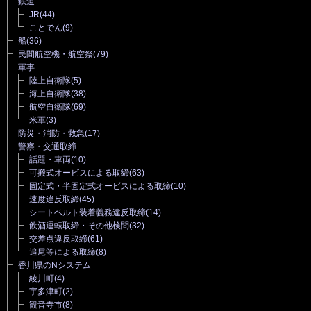
鉄道
JR
(44)
ことでん
(9)
船
(36)
民間航空機・航空祭
(79)
軍事
陸上自衛隊
(5)
海上自衛隊
(38)
航空自衛隊
(69)
米軍
(3)
防災・消防・救急
(17)
警察・交通取締
話題・車両
(10)
可搬式オービスによる取締
(63)
固定式・半固定式オービスによる取締
(10)
速度違反取締
(45)
シートベルト装着義務違反取締
(14)
飲酒運転取締・その他検問
(32)
交差点違反取締
(61)
追尾等による取締
(8)
香川県のNシステム
綾川町
(4)
宇多津町
(2)
観音寺市
(8)