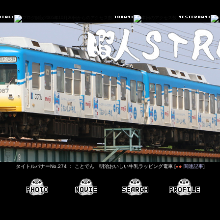
タイトルバナーNo.274 ： ことでん 明治おいしい牛乳ラッピング電車 [
関連記事
]