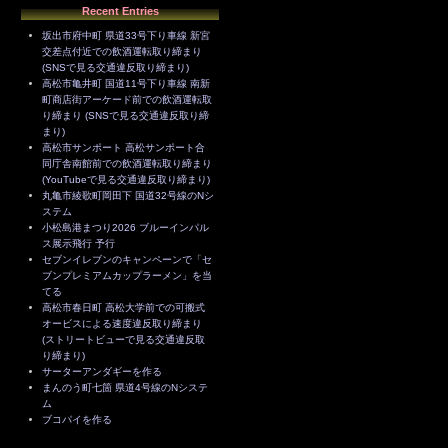
Recent Entries
坂出市府中町 県道33号下り車線 新宮
交差点付近での飲酒運転取り締まり
(SNSで見る交通違反取り締まり)
高松市亀井町 国道11号下り車線 南新
町商店街アーケード前での飲酒運転取
り締まり (SNSで見る交通違反取り締
まり)
高松市サンポート 高松サンポート合
同庁舎南館前での飲酒運転取り締まり
(YouTubeで見る交通違反取り締まり)
丸亀市綾歌町岡田下 国道32号線のNシ
ステム
小松島港まつり2026 ブルーインパル
ス展示飛行 予行
セブンイレブンのキャンペーンで「セ
ブンプレミアムカップラーメン」を当
てる
高松市春日町 高松大学前での可搬式
オービスによる速度違反取り締まり
(ストリートビューで見る交通違反取
り締まり)
サーターアンダギーを作る
まんのう町七箇 県道4号線のNシステ
ム
ブコパイを作る