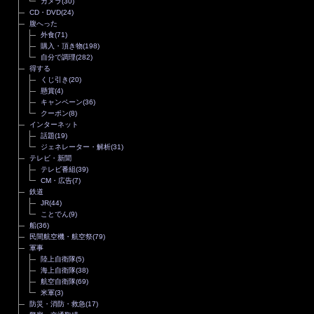
カメラ
(30)
CD・DVD
(24)
腹へった
外食
(71)
購入・頂き物
(198)
自分で調理
(282)
得する
くじ引き
(20)
懸賞
(4)
キャンペーン
(36)
クーポン
(8)
インターネット
話題
(19)
ジェネレーター・解析
(31)
テレビ・新聞
テレビ番組
(39)
CM・広告
(7)
鉄道
JR
(44)
ことでん
(9)
船
(36)
民間航空機・航空祭
(79)
軍事
陸上自衛隊
(5)
海上自衛隊
(38)
航空自衛隊
(69)
米軍
(3)
防災・消防・救急
(17)