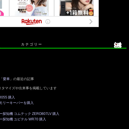
カ テ ゴ リ ー
「
愛車
」の最近の記事
スタマイズや出来事を掲載しています
055 購入
モリーキーパーを購入
知機 コムテック ZERO807LV 購入
知機 ユピテル WR70 購入