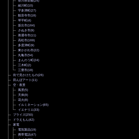
香川県全般
(24)
綾川町
(10)
宇多津町
(27)
観音寺市
(18)
琴平町
(4)
坂出市
(164)
さぬき市
(9)
善通寺市
(11)
高松市
(169)
多度津町
(9)
東かがわ市
(22)
丸亀市
(54)
まんのう町
(24)
三木町
(2)
三豊市
(18)
街で見かけたもの
(26)
田んぼアート
(11)
空・夜景
風景
(5)
天体
(9)
花火
(8)
イルミネーション
(65)
イエナリエ
(33)
プライズ
(250)
ドラえもん
(42)
家電
電気製品
(19)
携帯電話
(47)