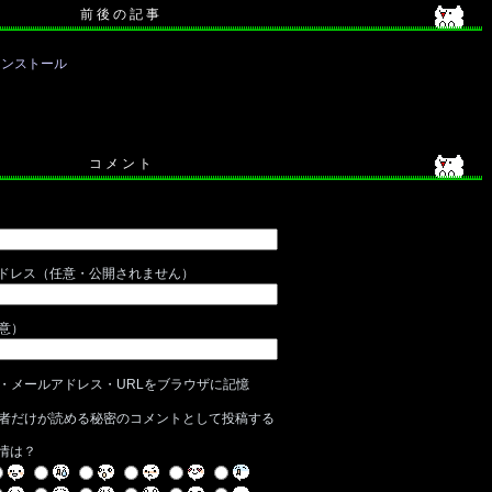
前 後 の 記 事
をインストール
コ メ ン ト
ドレス（任意・公開されません）
任意）
・メールアドレス・URLをブラウザに記憶
者だけが読める秘密のコメントとして投稿する
情は？