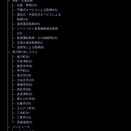
警察・交通取締
話題・車両
(10)
可搬式オービスによる取締
(63)
固定式・半固定式オービスによる
取締
(10)
速度違反取締
(45)
シートベルト装着義務違反取締
(14)
飲酒運転取締・その他検問
(32)
交差点違反取締
(61)
追尾等による取締
(8)
香川県のNシステム
綾川町
(4)
宇多津町
(2)
観音寺市
(8)
琴平町
(1)
坂出市
(18)
さぬき市
(10)
善通寺市
(6)
高松市
(68)
多度津町
(5)
東かがわ市
(6)
丸亀市
(20)
まんのう町
(6)
三木町
(3)
三豊市
(13)
高速道路
(3)
コンピュータ