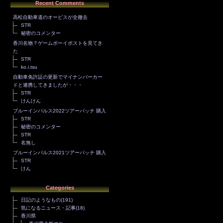
Recent Comments
高松自動車道のオービスが全撤去
STR
秘密のコメンター
香川名物？ゲームボーイポストを見てき
た
STR
ko.i.tsu
自動車免許証の更新でマイナンバーカー
ドと連携してきましたが・・・
STR
けんけん
ブルーインパルス2022ツアーパッチ 購入
STR
秘密のコメンター
STR
名無し
ブルーインパルス2021ツアーパッチ 購入
STR
けん
Categories
日記のようなもの
(191)
気になるニュース・記事
(18)
香川県