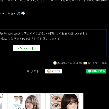
るよ。前回はビスだったわけだけど、このタイヤばかりがパンクするのは何かある
らってきます
興味を持たれた方は
下のイイネボタンを押してくれると嬉しいです！
の励みになりますのでよろしくお願いします！
(
σ
´∀`)
σ
ｲｲﾈ!
0
2011年3月27日 20:07
カテゴリー :
愛車