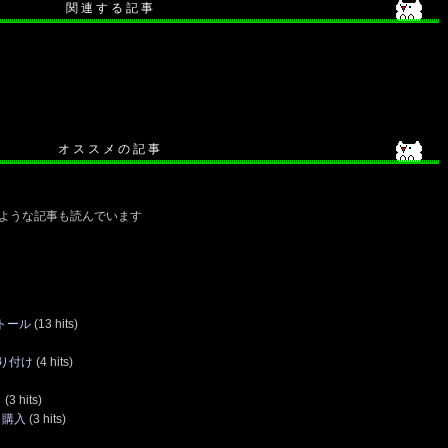
関 連 す る 記 事
オ ス ス メ の 記 事
ような記事も読んでいます
ストール
(13 hits)
り付け
(4 hits)
ト
(3 hits)
 購入
(3 hits)