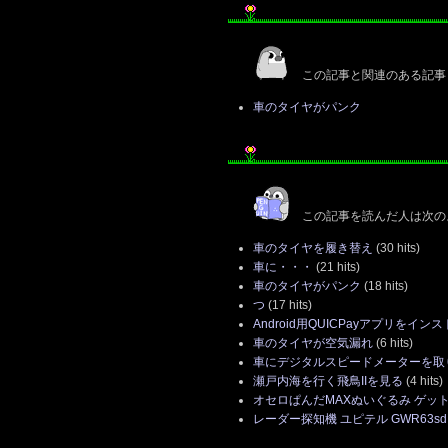
この記事と関連のある記事
車のタイヤがパンク
この記事を読んだ人は次の
車のタイヤを履き替え
(30 hits)
車に・・・
(21 hits)
車のタイヤがパンク
(18 hits)
つ
(17 hits)
Android用QUICPayアプリをイン
車のタイヤが空気漏れ
(6 hits)
車にデジタルスピードメーターを取
瀬戸内海を行く飛鳥IIを見る
(4 hits)
オセロぱんだMAXぬいぐるみ ゲッ
レーダー探知機 ユピテル GWR63sd