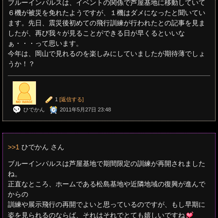
ブルーインパルスは、イベントの関係で芦屋基地に移動していて
６機が被災を免れたようですが、１機はダメになったと聞いてい
ます。先日、震災後初めての飛行訓練が行われたとの記事を見ま
したが、再び我々が見ることができる日が早くるといいな
ぁ・・・って思います。
今年は、岡山で見れるのを楽しみにしていましたが期待薄でしょ
うか！？
1
[返信する]
ひでかん
2011年5月27日 23:48
>>1
ひでかん さん
ブルーインパルスは芦屋基地で期間限定の訓練が再開されました
ね。
正直なところ、ホームである松島基地や近隣地域の復興が進んで
からの
訓練や展示飛行の再開でよいと思っているのですが、もし早期に
姿を見られるのならば、それはそれでとても嬉しいですね