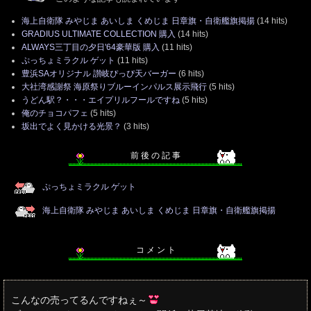
海上自衛隊 みやじま あいしま くめじま 日章旗・自衛艦旗掲揚
(14 hits)
GRADIUS ULTIMATE COLLECTION 購入
(14 hits)
ALWAYS三丁目の夕日'64豪華版 購入
(11 hits)
ぷっちょミラクル ゲット
(11 hits)
豊浜SAオリジナル 讃岐ぴっぴ天バーガー
(6 hits)
大社湾感謝祭 海原祭りブルーインパルス展示飛行
(5 hits)
うどん駅？・・・エイプリルフールですね
(5 hits)
俺のチョコパフェ
(5 hits)
坂出でよく見かける光景？
(3 hits)
前 後 の 記 事
ぷっちょミラクル ゲット
海上自衛隊 みやじま あいしま くめじま 日章旗・自衛艦旗掲揚
コ メ ン ト
こんなの売ってるんですねぇ～