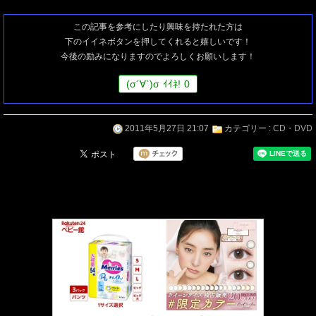
この記事を参考にしたり興味を持たれた方は
下のイイネボタンを押してくれると嬉しいです！
今後の励みになりますのでよろしくお願いします！
(
σ
´∀`)
σ
ｲｲﾈ!
0
2011年5月27日 21:07
カテゴリー :
CD・DVD