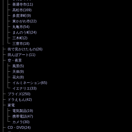
善通寺市
(11)
高松市
(169)
多度津町
(9)
東かがわ市
(22)
丸亀市
(54)
まんのう町
(24)
三木町
(2)
三豊市
(18)
街で見かけたもの
(26)
田んぼアート
(11)
空・夜景
風景
(5)
天体
(9)
花火
(8)
イルミネーション
(65)
イエナリエ
(33)
プライズ
(250)
ドラえもん
(42)
家電
電気製品
(19)
携帯電話
(47)
カメラ
(30)
CD・DVD
(24)