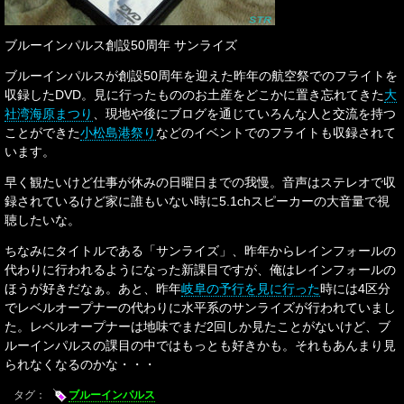
ブルーインパルス創設50周年 サンライズ
ブルーインパルスが創設50周年を迎えた昨年の航空祭でのフライトを
収録したDVD。見に行ったもののお土産をどこかに置き忘れてきた
大
社湾海原まつり
、現地や後にブログを通じていろんな人と交流を持つ
ことができた
小松島港祭り
などのイベントでのフライトも収録されて
います。
早く観たいけど仕事が休みの日曜日までの我慢。音声はステレオで収
録されているけど家に誰もいない時に5.1chスピーカーの大音量で視
聴したいな。
ちなみにタイトルである「サンライズ」、昨年からレインフォールの
代わりに行われるようになった新課目ですが、俺はレインフォールの
ほうが好きだなぁ。あと、昨年
岐阜の予行を見に行った
時には4区分
でレベルオープナーの代わりに水平系のサンライズが行われていまし
た。レベルオープナーは地味でまだ2回しか見たことがないけど、ブ
ルーインパルスの課目の中ではもっとも好きかも。それもあんまり見
られなくなるのかな・・・
タグ：
ブルーインパルス