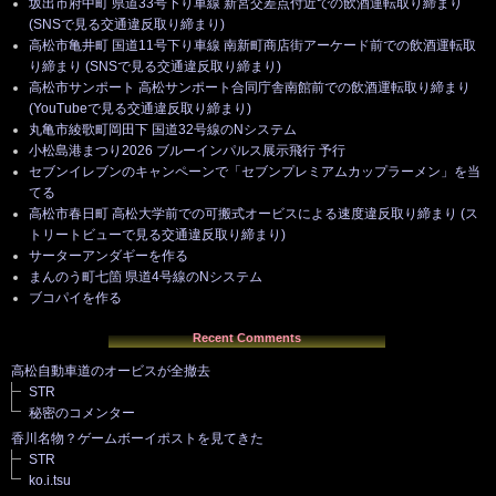
坂出市府中町 県道33号下り車線 新宮交差点付近での飲酒運転取り締まり
(SNSで見る交通違反取り締まり)
高松市亀井町 国道11号下り車線 南新町商店街アーケード前での飲酒運転取
り締まり (SNSで見る交通違反取り締まり)
高松市サンポート 高松サンポート合同庁舎南館前での飲酒運転取り締まり
(YouTubeで見る交通違反取り締まり)
丸亀市綾歌町岡田下 国道32号線のNシステム
小松島港まつり2026 ブルーインパルス展示飛行 予行
セブンイレブンのキャンペーンで「セブンプレミアムカップラーメン」を当
てる
高松市春日町 高松大学前での可搬式オービスによる速度違反取り締まり (ス
トリートビューで見る交通違反取り締まり)
サーターアンダギーを作る
まんのう町七箇 県道4号線のNシステム
ブコパイを作る
Recent Comments
高松自動車道のオービスが全撤去
STR
秘密のコメンター
香川名物？ゲームボーイポストを見てきた
STR
ko.i.tsu