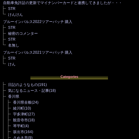
自動車免許証の更新でマイナンバーカードと連携してきましたが・・・
STR
けんけん
ブルーインパルス2022ツアーパッチ 購入
STR
秘密のコメンター
STR
名無し
ブルーインパルス2021ツアーパッチ 購入
STR
けん
Categories
日記のようなもの
(191)
気になるニュース・記事
(18)
香川県
香川県全般
(24)
綾川町
(10)
宇多津町
(27)
観音寺市
(18)
琴平町
(4)
坂出市
(164)
さぬき市
(9)