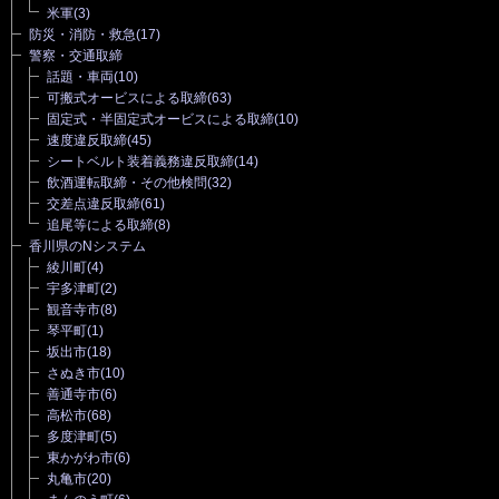
米軍
(3)
防災・消防・救急
(17)
警察・交通取締
話題・車両
(10)
可搬式オービスによる取締
(63)
固定式・半固定式オービスによる取締
(10)
速度違反取締
(45)
シートベルト装着義務違反取締
(14)
飲酒運転取締・その他検問
(32)
交差点違反取締
(61)
追尾等による取締
(8)
香川県のNシステム
綾川町
(4)
宇多津町
(2)
観音寺市
(8)
琴平町
(1)
坂出市
(18)
さぬき市
(10)
善通寺市
(6)
高松市
(68)
多度津町
(5)
東かがわ市
(6)
丸亀市
(20)