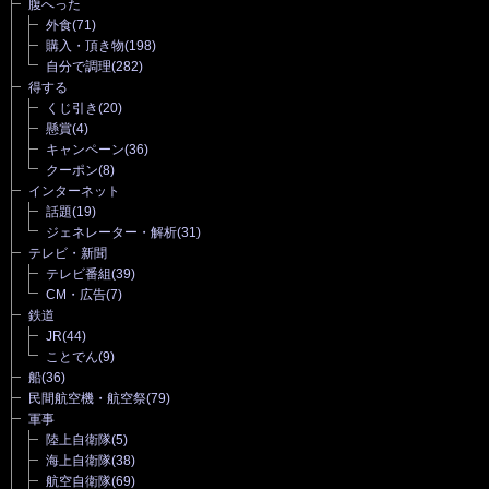
腹へった
外食
(71)
購入・頂き物
(198)
自分で調理
(282)
得する
くじ引き
(20)
懸賞
(4)
キャンペーン
(36)
クーポン
(8)
インターネット
話題
(19)
ジェネレーター・解析
(31)
テレビ・新聞
テレビ番組
(39)
CM・広告
(7)
鉄道
JR
(44)
ことでん
(9)
船
(36)
民間航空機・航空祭
(79)
軍事
陸上自衛隊
(5)
海上自衛隊
(38)
航空自衛隊
(69)