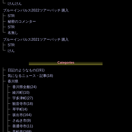
けんけん
ブルーインパルス2022ツアーパッチ 購入
STR
秘密のコメンター
STR
名無し
ブルーインパルス2021ツアーパッチ 購入
STR
けん
Categories
日記のようなもの
(191)
気になるニュース・記事
(18)
香川県
香川県全般
(24)
綾川町
(10)
宇多津町
(27)
観音寺市
(18)
琴平町
(4)
坂出市
(164)
さぬき市
(9)
善通寺市
(11)
高松市
(169)