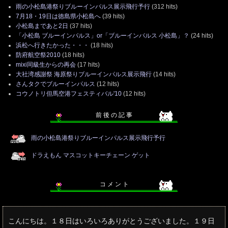
雨の小松島港祭りブルーインパルス展示飛行予行
(312 hits)
7月18・19日は徳島県小松島へ
(39 hits)
小松島まであと2日
(37 hits)
「小松島 ブルーインパルス」or「ブルーインパルス 小松島」？
(24 hits)
浜松へ行きたかった・・・
(18 hits)
防府航空祭2010
(18 hits)
mixi同級生からの再会
(17 hits)
大社湾感謝祭 海原祭りブルーインパルス展示飛行
(14 hits)
さんタクでブルーインパルス
(12 hits)
コウノトリ但馬空港フェスティバル'10
(12 hits)
前 後 の 記 事
雨の小松島港祭りブルーインパルス展示飛行予行
ドラえもん マスコットキーチェーン ゲット
コ メ ン ト
こんにちは。１８日はいろいろありがとうございました。１９日