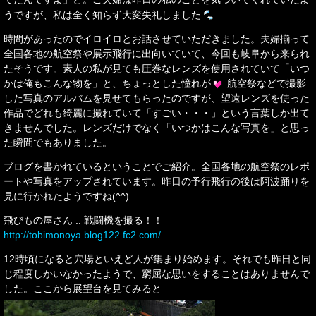
うですが、私は全く知らず大変失礼しました
時間があったのでイロイロとお話させていただきました。夫婦揃って
全国各地の航空祭や展示飛行に出向いていて、今回も岐阜から来られ
たそうです。素人の私が見ても圧巻なレンズを使用されていて「いつ
かは俺もこんな物を」と、ちょっとした憧れが
航空祭などで撮影
した写真のアルバムを見せてもらったのですが、望遠レンズを使った
作品でどれも綺麗に撮れていて「すごい・・・」という言葉しか出て
きませんでした。レンズだけでなく「いつかはこんな写真を」と思っ
た瞬間でもありました。
ブログを書かれているということでご紹介。全国各地の航空祭のレポ
ートや写真をアップされています。昨日の予行飛行の後は阿波踊りを
見に行かれたようですね(^^)
飛びもの屋さん :: 戦闘機を撮る！！
http://tobimonoya.blog122.fc2.com/
12時頃になると穴場といえど人が集まり始めます。それでも昨日と同
じ程度しかいなかったようで、窮屈な思いをすることはありませんで
した。ここから展望台を見てみると