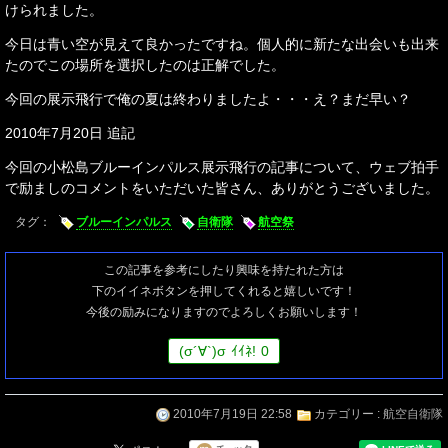
けられました。
今日は青い空が見えて良かったですね。個人的に新たな出会いも出来
たのでこの場所を選択したのは正解でした。
今回の展示飛行で俺の夏は終わりましたよ・・・え？まだ早い？
2010年7月20日 追記
今回の小松島ブルーインパルス展示飛行の記事について、ウェブ拍手
で励ましのコメントをいただいた皆さん、ありがとうございました。
タグ：
ブルーインパルス
自衛隊
航空祭
この記事を参考にしたり興味を持たれた方は
下のイイネボタンを押してくれると嬉しいです！
今後の励みになりますのでよろしくお願いします！
(
σ
´∀`)
σ
ｲｲﾈ!
0
2010年7月19日 22:58
カテゴリー :
航空自衛隊