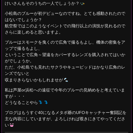
けいさんもそのうちの一人でしょうか？
小松島のブルーが初デビューなのですね。とても感動されたので
はないでしょうか？
航空祭ではこのようなイベントでの飛行以上の演技が見れるので
さらに楽しめると思いますよ。
ブルーはスモークを曳くので広角で撮るもよし、機体の密集をア
ップで撮るもよし、
ということで広角～望遠をカバーするレンズを購入されてはいか
がでしょうか。
ただ、小松島でも見れたサクラやキューピッドはかなり広角のレ
ンズでないと
収まりきらないかもしれませが
私は芦屋or浜松への遠征で今年のブルーの見納めをと考えていま
すが・・・
どうなることやら
ブログはもうすぐ40になるメタボ爺のUFOキャッチャー奮闘記を
主な内容にしていますが、よろしければ覗きにきてやってくださ
い