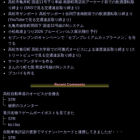
高松市亀井町 国道11号下り車線 南新町商店街アーケード前での飲酒運転取
り締まり (SNSで見る交通違反取り締まり)
高松市サンポート 高松サンポート合同庁舎南館前での飲酒運転取り締まり
(YouTubeで見る交通違反取り締まり)
丸亀市綾歌町岡田下 国道32号線のNシステム
小松島港まつり2026 ブルーインパルス展示飛行 予行
セブンイレブンのキャンペーンで「セブンプレミアムカップラーメン」を当
てる
高松市春日町 高松大学前での可搬式オービスによる速度違反取り締まり (ス
トリートビューで見る交通違反取り締まり)
サーターアンダギーを作る
まんのう町七箇 県道4号線のNシステム
ブコパイを作る
Recent Comments
高松自動車道のオービスが全撤去
STR
秘密のコメンター
香川名物？ゲームボーイポストを見てきた
STR
ko.i.tsu
自動車免許証の更新でマイナンバーカードと連携してきましたが・・・
STR