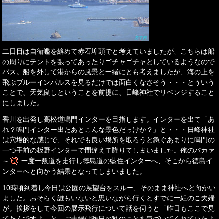
二日目は自衛艦を絡めて赤石埠頭でと考えていましたが、こちらは船
の周りにテントを張ってあったりゴチャゴチャとしているようなので
パス。船を外して港からの風景と一緒にとも考えましたが、海の上を
飛ぶブルーインパルスを見るだけでは面白くなさそう・・・とういう
ことで、天気良しということを前提に、日峰神社でリベンジすること
にしました。
香川を出発し高松道鳴門インターを目指します。インターを出て「あ
れ？鳴門インター出たあとこんな景色だっけか？」と・・・日峰神社
は穴場的な感じで、それでも良い場所を取ろうと急ぐあまりに鳴門の
一つ手前の板野インターで間違えて降りてしまいました。俺のバカァ
～
一度一般道を走行し徳島道の藍住インターへ、そこから徳島イ
ンターへと向かう結果となってしまいました。
10時頃到着し今日は公園の展望台をスルー、そのまま神社へと向かい
ました。おそらく誰もいないと思いながら行くとすでに一組のご夫婦
が。挨拶をして今回の展示飛行について話を伺うと「昨日もここで見
てたんですよ」と。ご夫婦は昨日の私のことを気づいてくれていたよ