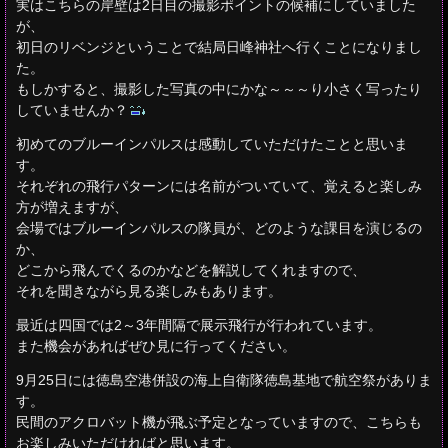
実はこちらの岸壁は2日目の撮影ポイントの候補にしていました
が、
初日のリベンジということで結局日峰神社へ行くことになりまし
た。
もしかすると、撮影した写真の中にかな～～～り小さく写ったり
していませんか？
初めてのブルーインパルスは感動していただけたことと思いま
す。
それぞれの飛行パターンには名前がついていて、覚えると楽しみ
方が増えますが、
会場ではブルーインパルスの隊員が、どのような課目を演じるの
か、
どこから飛んでくるのかなどを解説してくれますので、
それを聞きながら見る楽しみもあります。
最近は四国では2～3年間隔で展示飛行が行われています。
また機会があればぜひ見に行ってください。
9月25日には徳島空港併設の海上自衛隊徳島基地で航空祭がありま
す。
民間のアクロバット機が飛ぶ予定となっていますので、こちらも
お楽しみいただければと思います。