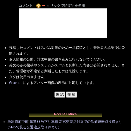
コメント
クリックで絵文字を使用
投稿したコメントはスパム対策のため一旦保留とし、管理者の承認後に公
開されます。
個人情報の公開、誹謗中傷の書き込みは行わないでください。
英文のみの投稿やシステムがスパムと判断した内容は公開されません。ま
た、管理者が不適切と判断したものは削除します。
タグは使用出来ません。
Gravatar
によるアバター画像の表示に対応しています。
Recent Entries
坂出市府中町 県道33号下り車線 新宮交差点付近での飲酒運転取り締まり
(SNSで見る交通違反取り締まり)