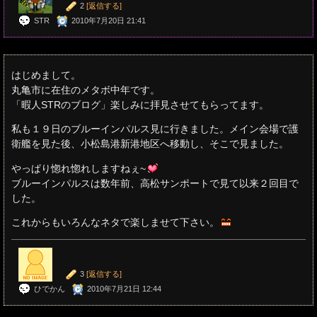
2
[返信する]
STR
2010年7月20日 21:41
はじめまして。
丸亀市に在住のメタボ中年です。
「暇人STRのブログ」楽しみに拝見させてもらってます。
私も１９日のブルーインパルス見に行きました。メイン会場で護
衛艦を見た後、小松島港新港地区へ移動し、そこで見ました。
やっぱり惚れ惚れしますねぇ~
ブルーインパルスは数年前、高松サンポートで見て以来２回目で
した。
これからもいろんなネタで楽しませて下さい。
3
[返信する]
ひでかん
2010年7月21日 12:44