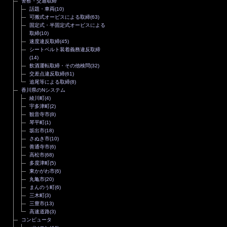
警察・交通取締
話題・車両
(10)
可搬式オービスによる取締
(63)
固定式・半固定式オービスによる
取締
(10)
速度違反取締
(45)
シートベルト装着義務違反取締
(14)
飲酒運転取締・その他検問
(32)
交差点違反取締
(61)
追尾等による取締
(8)
香川県のNシステム
綾川町
(4)
宇多津町
(2)
観音寺市
(8)
琴平町
(1)
坂出市
(18)
さぬき市
(10)
善通寺市
(6)
高松市
(68)
多度津町
(5)
東かがわ市
(6)
丸亀市
(20)
まんのう町
(6)
三木町
(3)
三豊市
(13)
高速道路
(3)
コンピュータ