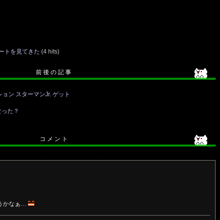
ートを見てきた
(4 hits)
前 後 の 記 事
ョン スターマンJr. ゲット
なった？
コ メ ン ト
うかなぁ…