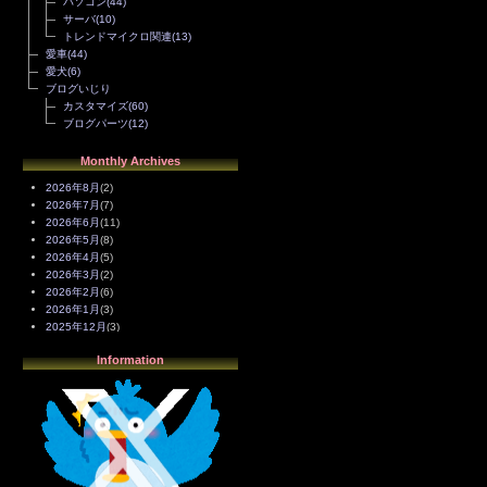
パソコン
(44)
サーバ
(10)
トレンドマイクロ関連
(13)
愛車
(44)
愛犬
(6)
ブログいじり
カスタマイズ
(60)
ブログパーツ
(12)
Monthly Archives
2026年8月
(2)
2026年7月
(7)
2026年6月
(11)
2026年5月
(8)
2026年4月
(5)
2026年3月
(2)
2026年2月
(6)
2026年1月
(3)
2025年12月
(3)
2025年11月
(4)
Information
2025年10月
(3)
2025年9月
(4)
2025年8月
(3)
2025年7月
(2)
2025年6月
(1)
2025年5月
(7)
2025年4月
(2)
2025年3月
(8)