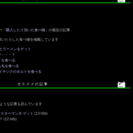
ー「
購入したり頂いた食べ物
」の最近の記事
頂いたりした食べ物を掲載しています
とラーメンをゲット
が・・・？
）を食べる
ら丸を食べる
のイチジクのタルトを食べる
オ ス ス メ の 記 事
ような記事も読んでいます
スターマンJr. ゲット
(13 hits)
？
(12 hits)