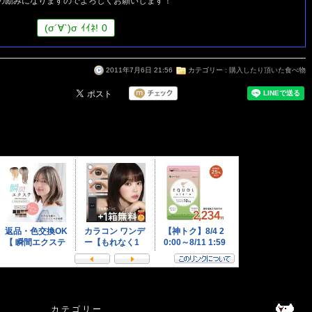
の励みになりますのでよろしくお願いします！
(
σ
´∀`)
σ
ｲｲﾈ!
0
2011年7月6日 21:56
カテゴリー :
購入したり頂いた食べ物
カ テ ゴ リ ー