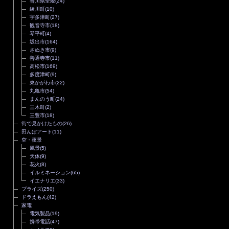
香川県全般
(24)
綾川町
(10)
宇多津町
(27)
観音寺市
(18)
琴平町
(4)
坂出市
(164)
さぬき市
(9)
善通寺市
(11)
高松市
(169)
多度津町
(9)
東かがわ市
(22)
丸亀市
(54)
まんのう町
(24)
三木町
(2)
三豊市
(18)
街で見かけたもの
(26)
田んぼアート
(11)
空・夜景
風景
(5)
天体
(9)
花火
(8)
イルミネーション
(65)
イエナリエ
(33)
プライズ
(250)
ドラえもん
(42)
家電
電気製品
(19)
携帯電話
(47)