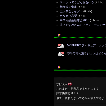
マークンでうどんを食べる
(7 hits)
輝卵鈴で食事
(6 hits)
三ツ矢塩サイダー
(6 hits)
ガリガリ君梨
(5 hits)
中学同級生新年会2015
(5 hits)
井上あずみさんのファミリーコンサ
MOTHER2 フィギュアコレクシ
壱千万円札束ラジコンはどう
すげぇ～
これまた、新製品ですかぁ…！？
試す価値あり！？
最近、疲れたまってるから飲んでみよ