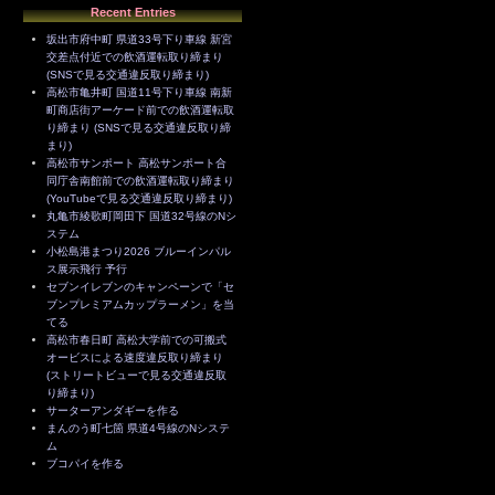
Recent Entries
坂出市府中町 県道33号下り車線 新宮
交差点付近での飲酒運転取り締まり
(SNSで見る交通違反取り締まり)
高松市亀井町 国道11号下り車線 南新
町商店街アーケード前での飲酒運転取
り締まり (SNSで見る交通違反取り締
まり)
高松市サンポート 高松サンポート合
同庁舎南館前での飲酒運転取り締まり
(YouTubeで見る交通違反取り締まり)
丸亀市綾歌町岡田下 国道32号線のNシ
ステム
小松島港まつり2026 ブルーインパル
ス展示飛行 予行
セブンイレブンのキャンペーンで「セ
ブンプレミアムカップラーメン」を当
てる
高松市春日町 高松大学前での可搬式
オービスによる速度違反取り締まり
(ストリートビューで見る交通違反取
り締まり)
サーターアンダギーを作る
まんのう町七箇 県道4号線のNシステ
ム
ブコパイを作る