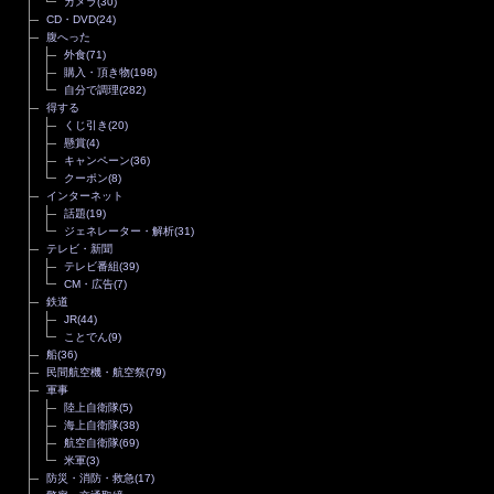
カメラ
(30)
CD・DVD
(24)
腹へった
外食
(71)
購入・頂き物
(198)
自分で調理
(282)
得する
くじ引き
(20)
懸賞
(4)
キャンペーン
(36)
クーポン
(8)
インターネット
話題
(19)
ジェネレーター・解析
(31)
テレビ・新聞
テレビ番組
(39)
CM・広告
(7)
鉄道
JR
(44)
ことでん
(9)
船
(36)
民間航空機・航空祭
(79)
軍事
陸上自衛隊
(5)
海上自衛隊
(38)
航空自衛隊
(69)
米軍
(3)
防災・消防・救急
(17)