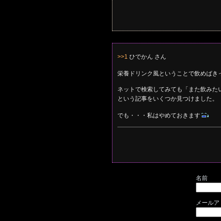
>>1
ひでかん さん
栄養ドリンク風ということで飲めばき
ネットで検索してみても「また飲みた
という記事をいくつか見つけました。
でも・・・私はやめておきます
名前
メールア