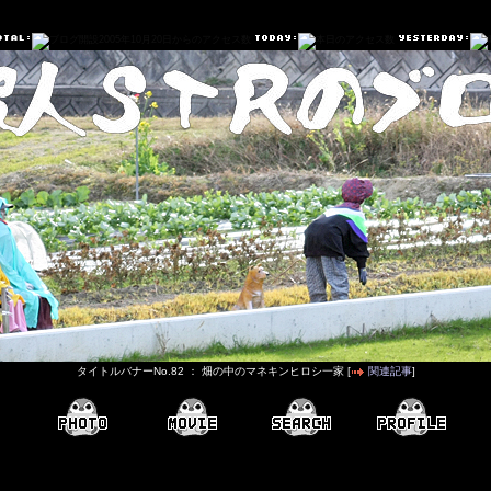
タイトルバナーNo.82 ： 畑の中のマネキンヒロシ一家 [
関連記事
]