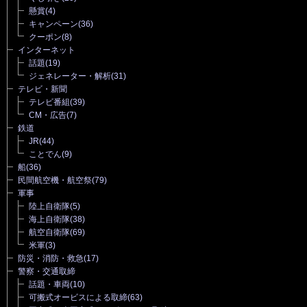
懸賞
(4)
キャンペーン
(36)
クーポン
(8)
インターネット
話題
(19)
ジェネレーター・解析
(31)
テレビ・新聞
テレビ番組
(39)
CM・広告
(7)
鉄道
JR
(44)
ことでん
(9)
船
(36)
民間航空機・航空祭
(79)
軍事
陸上自衛隊
(5)
海上自衛隊
(38)
航空自衛隊
(69)
米軍
(3)
防災・消防・救急
(17)
警察・交通取締
話題・車両
(10)
可搬式オービスによる取締
(63)