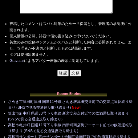
投稿したコメントはスパム対策のため一旦保留とし、管理者の承認後に公
開されます。
個人情報の公開、誹謗中傷の書き込みは行わないでください。
英文のみの投稿やシステムがスパムと判断した内容は公開されません。ま
た、管理者が不適切と判断したものは削除します。
タグは使用出来ません。
Gravatar
によるアバター画像の表示に対応しています。
Recent Entries
さぬき市津田町津田 国道11号線 さぬき署津田交番前での交差点違反取り締
まり (SNSで見る交通違反取り締まり)
New!
坂出市府中町 県道33号下り車線 新宮交差点付近での飲酒運転取り締まり
(SNSで見る交通違反取り締まり)
高松市亀井町 国道11号下り車線 南新町商店街アーケード前での飲酒運転取
り締まり (SNSで見る交通違反取り締まり)
高松市サンポート 高松サンポート合同庁舎南館前での飲酒運転取り締まり