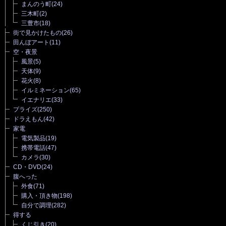
まんのう町
(24)
三木町
(2)
三豊市
(18)
街で見かけたもの
(26)
田んぼアート
(11)
空・夜景
風景
(5)
天体
(9)
花火
(8)
イルミネーション
(65)
イエナリエ
(33)
プライズ
(250)
ドラえもん
(42)
家電
電気製品
(19)
携帯電話
(47)
カメラ
(30)
CD・DVD
(24)
腹へった
外食
(71)
購入・頂き物
(198)
自分で調理
(282)
得する
くじ引き
(20)