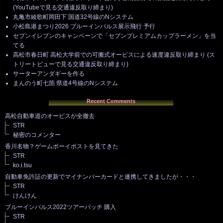
(YouTubeで見る交通違反取り締まり)
丸亀市綾歌町岡田下 国道32号線のNシステム
小松島港まつり2026 ブルーインパルス展示飛行 予行
セブンイレブンのキャンペーンで「セブンプレミアムカップラーメン」を当
てる
高松市春日町 高松大学前での可搬式オービスによる速度違反取り締まり (ス
トリートビューで見る交通違反取り締まり)
サーターアンダギーを作る
まんのう町七箇 県道4号線のNシステム
Recent Comments
高松自動車道のオービスが全撤去
STR
秘密のコメンター
香川名物？ゲームボーイポストを見てきた
STR
ko.i.tsu
自動車免許証の更新でマイナンバーカードと連携してきましたが・・・
STR
けんけん
ブルーインパルス2022ツアーパッチ 購入
STR