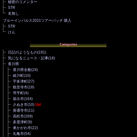
秘密のコメンター
STR
名無し
ブルーインパルス2021ツアーパッチ 購入
STR
けん
Categories
日記のようなもの
(191)
気になるニュース・記事
(18)
香川県
香川県全般
(24)
綾川町
(10)
宇多津町
(27)
観音寺市
(18)
琴平町
(4)
坂出市
(164)
さぬき市
(10)
Up!
善通寺市
(11)
高松市
(169)
多度津町
(9)
東かがわ市
(22)
丸亀市
(54)