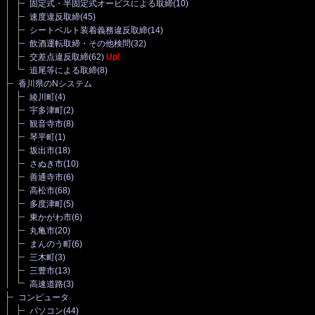
固定式・半固定式オービスによる取締
(10)
速度違反取締
(45)
シートベルト装着義務違反取締
(14)
飲酒運転取締・その他検問
(32)
交差点違反取締
(62)
Up!
追尾等による取締
(8)
香川県のNシステム
綾川町
(4)
宇多津町
(2)
観音寺市
(8)
琴平町
(1)
坂出市
(18)
さぬき市
(10)
善通寺市
(6)
高松市
(68)
多度津町
(5)
東かがわ市
(6)
丸亀市
(20)
まんのう町
(6)
三木町
(3)
三豊市
(13)
高速道路
(3)
コンピュータ
パソコン
(44)