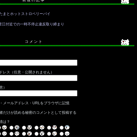
前 後 の 記 事
りたまとホットストロベリーパイ
彦江付近での一時不停止違反取り締まり
コ メ ン ト
ドレス（任意・公開されません）
任意）
・メールアドレス・URLをブラウザに記憶
者だけが読める秘密のコメントとして投稿する
情は？