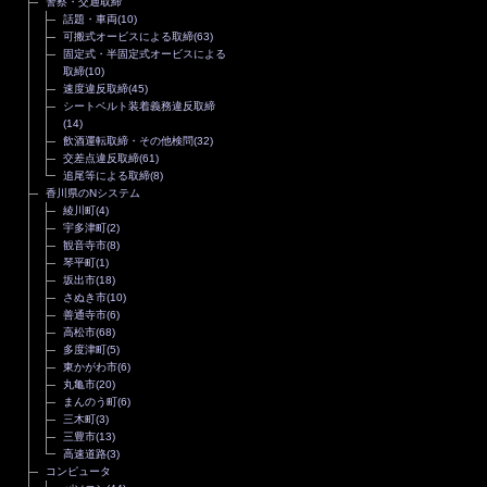
警察・交通取締
話題・車両
(10)
可搬式オービスによる取締
(63)
固定式・半固定式オービスによる
取締
(10)
速度違反取締
(45)
シートベルト装着義務違反取締
(14)
飲酒運転取締・その他検問
(32)
交差点違反取締
(61)
追尾等による取締
(8)
香川県のNシステム
綾川町
(4)
宇多津町
(2)
観音寺市
(8)
琴平町
(1)
坂出市
(18)
さぬき市
(10)
善通寺市
(6)
高松市
(68)
多度津町
(5)
東かがわ市
(6)
丸亀市
(20)
まんのう町
(6)
三木町
(3)
三豊市
(13)
高速道路
(3)
コンピュータ