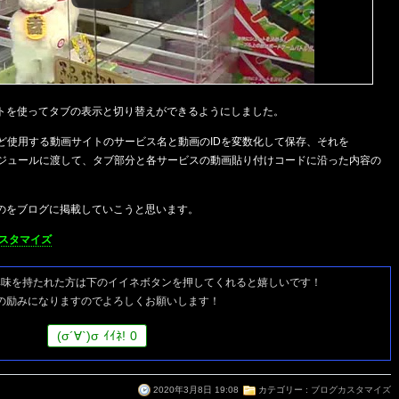
トを使ってタブの表示と切り替えができるようにしました。
画など使用する動画サイトのサービス名と動画のIDを変数化して保存、それを
したモジュールに渡して、タブ部分と各サービスの動画貼り付けコードに沿った内容の
のをブログに掲載していこうと思います。
スタマイズ
興味を持たれた方は
下のイイネボタンを押してくれると嬉しいです！
の励みになりますのでよろしくお願いします！
(
σ
´∀`)
σ
ｲｲﾈ!
0
2020年3月8日 19:08
カテゴリー :
ブログカスタマイズ