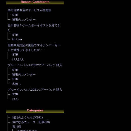
Recent Comments
高松自動車道のオービスが全撤去
STR
秘密のコメンター
香川名物？ゲームボーイポストを見てき
た
STR
ko.i.tsu
自動車免許証の更新でマイナンバーカー
ドと連携してきましたが・・・
STR
けんけん
ブルーインパルス2022ツアーパッチ 購入
STR
秘密のコメンター
STR
名無し
ブルーインパルス2021ツアーパッチ 購入
STR
けん
Categories
日記のようなもの
(191)
気になるニュース・記事
(18)
香川県