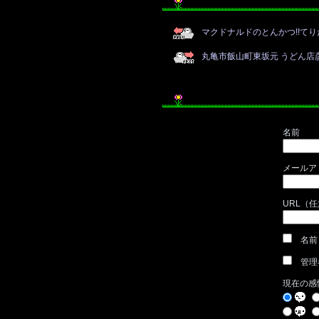
マクドナルドのとんかつ!!て
丸亀市飯山町東坂元 うどん店
名前
メールア
URL（
名前
管理
現在の感