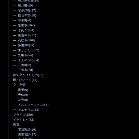
香川県全般
(24)
綾川町
(10)
宇多津町
(27)
観音寺市
(18)
琴平町
(4)
坂出市
(164)
さぬき市
(9)
善通寺市
(11)
高松市
(169)
多度津町
(9)
東かがわ市
(22)
丸亀市
(54)
まんのう町
(24)
三木町
(2)
三豊市
(18)
街で見かけたもの
(26)
田んぼアート
(11)
空・夜景
風景
(5)
天体
(9)
花火
(8)
イルミネーション
(65)
イエナリエ
(33)
プライズ
(250)
ドラえもん
(42)
家電
電気製品
(19)
携帯電話
(47)