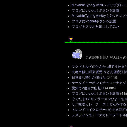
MovableTypeをVer8へアップグレ
ブログにいいね！ボタンを設置
MovableTypeをVer6から7へアッ
ブログにPocketボタンを設置
ブログをスマホ対応にしてみた
この記事を読んだ人は次の
マクドナルドのとんかつ!!てりたま
丸亀市飯山町東坂元 うどん店彦江
目覚まし時計が壊れた
(6 hits)
ケータイクーポンでチョコモナカジ
愛知で2度目の山登り
(4 hits)
ブログにいいね！ボタンを設置
(4 hi
ぐでたまxチキンラーメンひよこちゃ
サバ味噌カレーチーズうどんを作る
トレンドマイクロサーバからの現在
メスティンでチーズカレーヌードル