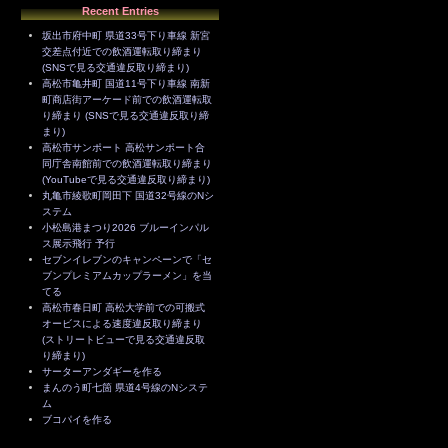
Recent Entries
坂出市府中町 県道33号下り車線 新宮
交差点付近での飲酒運転取り締まり
(SNSで見る交通違反取り締まり)
高松市亀井町 国道11号下り車線 南新
町商店街アーケード前での飲酒運転取
り締まり (SNSで見る交通違反取り締
まり)
高松市サンポート 高松サンポート合
同庁舎南館前での飲酒運転取り締まり
(YouTubeで見る交通違反取り締まり)
丸亀市綾歌町岡田下 国道32号線のNシ
ステム
小松島港まつり2026 ブルーインパル
ス展示飛行 予行
セブンイレブンのキャンペーンで「セ
ブンプレミアムカップラーメン」を当
てる
高松市春日町 高松大学前での可搬式
オービスによる速度違反取り締まり
(ストリートビューで見る交通違反取
り締まり)
サーターアンダギーを作る
まんのう町七箇 県道4号線のNシステ
ム
ブコパイを作る