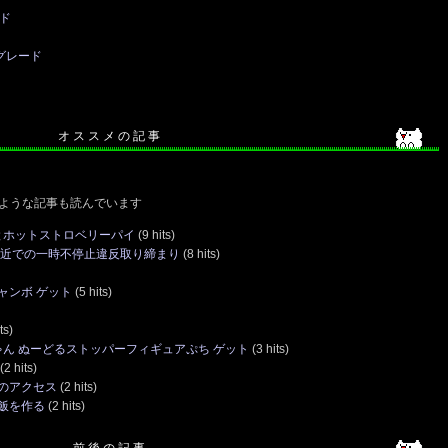
ード
プグレード
オ ス ス メ の 記 事
ような記事も読んでいます
とホットストロベリーパイ
(9 hits)
付近での一時不停止違反取り締まり
(8 hits)
ャンボ ゲット
(5 hits)
ts)
ん ぬーどるストッパーフィギュアぷち ゲット
(3 hits)
(2 hits)
のアクセス
(2 hits)
飯を作る
(2 hits)