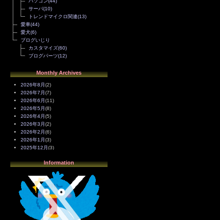
パソコン
(44)
サーバ
(10)
トレンドマイクロ関連
(13)
愛車
(44)
愛犬
(6)
ブログいじり
カスタマイズ
(60)
ブログパーツ
(12)
Monthly Archives
2026年8月
(2)
2026年7月
(7)
2026年6月
(11)
2026年5月
(8)
2026年4月
(5)
2026年3月
(2)
2026年2月
(6)
2026年1月
(3)
2025年12月
(3)
2025年11月
(4)
Information
2025年10月
(3)
2025年9月
(4)
2025年8月
(3)
2025年7月
(2)
2025年6月
(1)
2025年5月
(7)
2025年4月
(2)
2025年3月
(8)