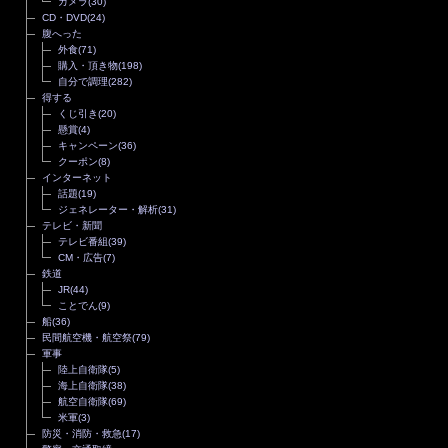
カメラ
(30)
CD・DVD
(24)
腹へった
外食
(71)
購入・頂き物
(198)
自分で調理
(282)
得する
くじ引き
(20)
懸賞
(4)
キャンペーン
(36)
クーポン
(8)
インターネット
話題
(19)
ジェネレーター・解析
(31)
テレビ・新聞
テレビ番組
(39)
CM・広告
(7)
鉄道
JR
(44)
ことでん
(9)
船
(36)
民間航空機・航空祭
(79)
軍事
陸上自衛隊
(5)
海上自衛隊
(38)
航空自衛隊
(69)
米軍
(3)
防災・消防・救急
(17)