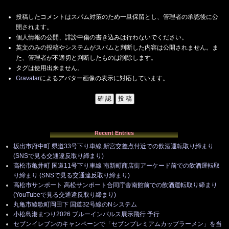
投稿したコメントはスパム対策のため一旦保留とし、管理者の承認後に公
開されます。
個人情報の公開、誹謗中傷の書き込みは行わないでください。
英文のみの投稿やシステムがスパムと判断した内容は公開されません。ま
た、管理者が不適切と判断したものは削除します。
タグは使用出来ません。
Gravatar
によるアバター画像の表示に対応しています。
Recent Entries
坂出市府中町 県道33号下り車線 新宮交差点付近での飲酒運転取り締まり
(SNSで見る交通違反取り締まり)
高松市亀井町 国道11号下り車線 南新町商店街アーケード前での飲酒運転取
り締まり (SNSで見る交通違反取り締まり)
高松市サンポート 高松サンポート合同庁舎南館前での飲酒運転取り締まり
(YouTubeで見る交通違反取り締まり)
丸亀市綾歌町岡田下 国道32号線のNシステム
小松島港まつり2026 ブルーインパルス展示飛行 予行
セブンイレブンのキャンペーンで「セブンプレミアムカップラーメン」を当