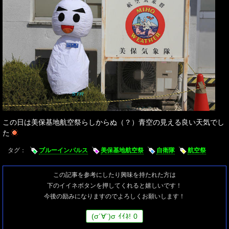
この日は美保基地航空祭らしからぬ（？）青空の見える良い天気でし
た
タグ：
ブルーインパルス
美保基地航空祭
自衛隊
航空祭
この記事を参考にしたり興味を持たれた方は
下のイイネボタンを押してくれると嬉しいです！
今後の励みになりますのでよろしくお願いします！
(
σ
´∀`)
σ
ｲｲﾈ!
0