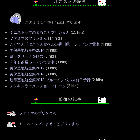
オ ス ス メ の 記 事
このような記事も読まれています
ミニストップのまるごとプリンまん
(15 hits)
ファミマのプリンまん
(14 hits)
ことでん「にこるん食ベルン香川県」ラッピング電車
(4 hits)
美保基地航空祭2014
(4 hits)
ヨーグリーナを飲む
(3 hits)
今年も茶屋ガーデンで食事
(3 hits)
美保基地航空祭2017
(3 hits)
美保基地航空祭2018
(3 hits)
岐阜基地航空祭2013 ブルーインパルス前日予行
(2 hits)
チンキンラーメンチョコフレーク
(2 hits)
前 後 の 記 事
ファミマのプリンまん
ミニストップのまるごとプリンまん