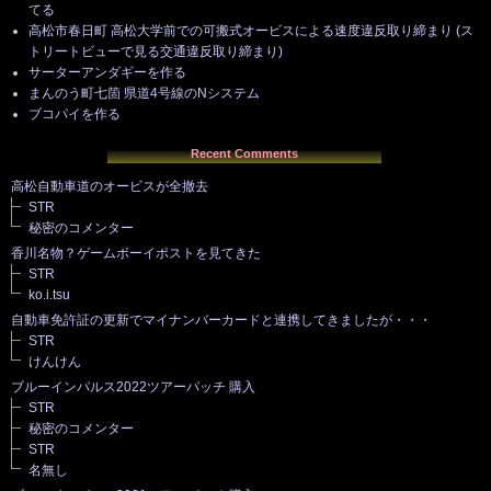
てる
高松市春日町 高松大学前での可搬式オービスによる速度違反取り締まり (ス
トリートビューで見る交通違反取り締まり)
サーターアンダギーを作る
まんのう町七箇 県道4号線のNシステム
ブコパイを作る
Recent Comments
高松自動車道のオービスが全撤去
STR
秘密のコメンター
香川名物？ゲームボーイポストを見てきた
STR
ko.i.tsu
自動車免許証の更新でマイナンバーカードと連携してきましたが・・・
STR
けんけん
ブルーインパルス2022ツアーパッチ 購入
STR
秘密のコメンター
STR
名無し