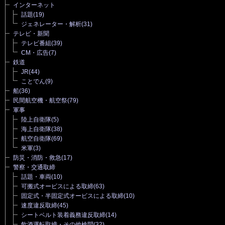
インターネット
話題
(19)
ジェネレーター・解析
(31)
テレビ・新聞
テレビ番組
(39)
CM・広告
(7)
鉄道
JR
(44)
ことでん
(9)
船
(36)
民間航空機・航空祭
(79)
軍事
陸上自衛隊
(5)
海上自衛隊
(38)
航空自衛隊
(69)
米軍
(3)
防災・消防・救急
(17)
警察・交通取締
話題・車両
(10)
可搬式オービスによる取締
(63)
固定式・半固定式オービスによる取締
(10)
速度違反取締
(45)
シートベルト装着義務違反取締
(14)
飲酒運転取締・その他検問
(32)