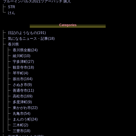
ブルーインパルス2021ツアーパッチ 購入
STR
けん
Categories
日記のようなもの
(191)
気になるニュース・記事
(18)
香川県
香川県全般
(24)
綾川町
(10)
宇多津町
(27)
観音寺市
(18)
琴平町
(4)
坂出市
(164)
さぬき市
(9)
善通寺市
(11)
高松市
(169)
多度津町
(9)
東かがわ市
(22)
丸亀市
(54)
まんのう町
(24)
三木町
(2)
三豊市
(18)