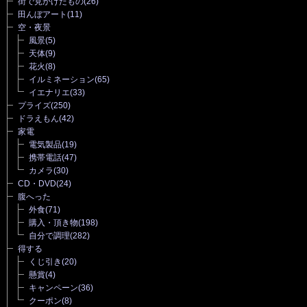
街で見かけたもの
(26)
田んぼアート
(11)
空・夜景
風景
(5)
天体
(9)
花火
(8)
イルミネーション
(65)
イエナリエ
(33)
プライズ
(250)
ドラえもん
(42)
家電
電気製品
(19)
携帯電話
(47)
カメラ
(30)
CD・DVD
(24)
腹へった
外食
(71)
購入・頂き物
(198)
自分で調理
(282)
得する
くじ引き
(20)
懸賞
(4)
キャンペーン
(36)
クーポン
(8)