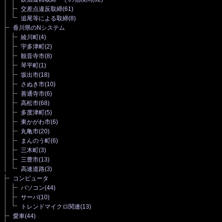
交差点違反取締
(61)
追尾等による取締
(8)
香川県のNシステム
綾川町
(4)
宇多津町
(2)
観音寺市
(8)
琴平町
(1)
坂出市
(18)
さぬき市
(10)
善通寺市
(6)
高松市
(68)
多度津町
(5)
東かがわ市
(6)
丸亀市
(20)
まんのう町
(6)
三木町
(3)
三豊市
(13)
高速道路
(3)
コンピュータ
パソコン
(44)
サーバ
(10)
トレンドマイクロ関連
(13)
愛車
(44)