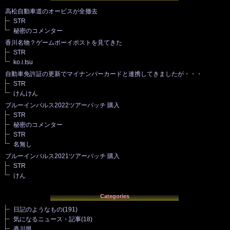
高松自動車道のオービスが全撤去
STR
秘密のコメンター
香川名物？ゲームボーイポストを見てきた
STR
ko.i.tsu
自動車免許証の更新でマイナンバーカードと連携してきましたが・・・
STR
けんけん
ブルーインパルス2022ツアーパッチ 購入
STR
秘密のコメンター
STR
名無し
ブルーインパルス2021ツアーパッチ 購入
STR
けん
Categories
日記のようなもの
(191)
気になるニュース・記事
(18)
香川県