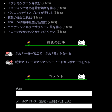
ペプシモンブランを飲む
(2 hits)
メスティンでさぬき骨付鶏飯を作る
(2 hits)
パソコンのディスプレイが壊れる
(2 hits)
夜景の撮影に挑戦
(2 hits)
YouTubeの勝手広告が話題に
(2 hits)
ココナッツミルクで生クリーム風を作る
(2 hits)
ドコモのなかのひとからのアクセス
(2 hits)
前 後 の 記 事
さぬき一番一宮店で「さぬきB」を食べる
明太マヨチーズマシマシシーフードカルボナーラを作る
コ メ ン ト
名前
メールアドレス（任意・公開されません）