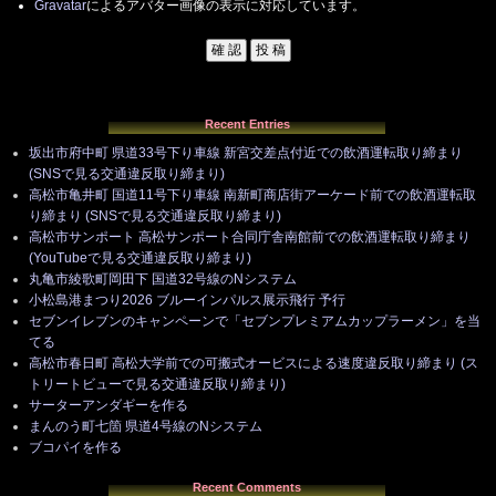
Gravatar
によるアバター画像の表示に対応しています。
Recent Entries
坂出市府中町 県道33号下り車線 新宮交差点付近での飲酒運転取り締まり
(SNSで見る交通違反取り締まり)
高松市亀井町 国道11号下り車線 南新町商店街アーケード前での飲酒運転取
り締まり (SNSで見る交通違反取り締まり)
高松市サンポート 高松サンポート合同庁舎南館前での飲酒運転取り締まり
(YouTubeで見る交通違反取り締まり)
丸亀市綾歌町岡田下 国道32号線のNシステム
小松島港まつり2026 ブルーインパルス展示飛行 予行
セブンイレブンのキャンペーンで「セブンプレミアムカップラーメン」を当
てる
高松市春日町 高松大学前での可搬式オービスによる速度違反取り締まり (ス
トリートビューで見る交通違反取り締まり)
サーターアンダギーを作る
まんのう町七箇 県道4号線のNシステム
ブコパイを作る
Recent Comments