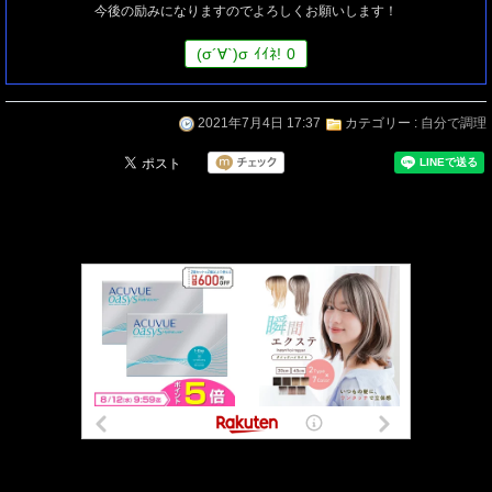
今後の励みになりますのでよろしくお願いします！
(
σ
´∀`)
σ
ｲｲﾈ!
0
2021年7月4日 17:37
カテゴリー :
自分で調理