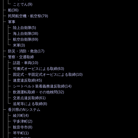
ことでん
(9)
船
(36)
民間航空機・航空祭
(79)
軍事
陸上自衛隊
(5)
海上自衛隊
(38)
航空自衛隊
(69)
米軍
(3)
防災・消防・救急
(17)
警察・交通取締
話題・車両
(10)
可搬式オービスによる取締
(63)
固定式・半固定式オービスによる取締
(10)
速度違反取締
(45)
シートベルト装着義務違反取締
(14)
飲酒運転取締・その他検問
(32)
交差点違反取締
(61)
追尾等による取締
(8)
香川県のNシステム
綾川町
(4)
宇多津町
(2)
観音寺市
(8)
琴平町
(1)