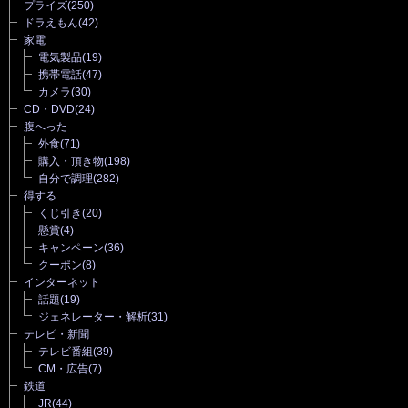
プライズ
(250)
ドラえもん
(42)
家電
電気製品
(19)
携帯電話
(47)
カメラ
(30)
CD・DVD
(24)
腹へった
外食
(71)
購入・頂き物
(198)
自分で調理
(282)
得する
くじ引き
(20)
懸賞
(4)
キャンペーン
(36)
クーポン
(8)
インターネット
話題
(19)
ジェネレーター・解析
(31)
テレビ・新聞
テレビ番組
(39)
CM・広告
(7)
鉄道
JR
(44)