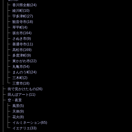
香川県全般
(24)
綾川町
(10)
宇多津町
(27)
観音寺市
(18)
琴平町
(4)
坂出市
(164)
さぬき市
(9)
善通寺市
(11)
高松市
(169)
多度津町
(9)
東かがわ市
(22)
丸亀市
(54)
まんのう町
(24)
三木町
(2)
三豊市
(18)
街で見かけたもの
(26)
田んぼアート
(11)
空・夜景
風景
(5)
天体
(9)
花火
(8)
イルミネーション
(65)
イエナリエ
(33)