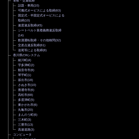
警察・交通取締
話題・車両
(10)
可搬式オービスによる取締
(63)
固定式・半固定式オービスによる
取締
(10)
速度違反取締
(45)
シートベルト装着義務違反取締
(14)
飲酒運転取締・その他検問
(32)
交差点違反取締
(61)
追尾等による取締
(8)
香川県のNシステム
綾川町
(4)
宇多津町
(2)
観音寺市
(8)
琴平町
(1)
坂出市
(18)
さぬき市
(10)
善通寺市
(6)
高松市
(68)
多度津町
(5)
東かがわ市
(6)
丸亀市
(20)
まんのう町
(6)
三木町
(3)
三豊市
(13)
高速道路
(3)
コンピュータ