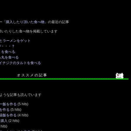
ー「
購入したり頂いた食べ物
」の最近の記事
頂いたりした食べ物を掲載しています
とラーメンをゲット
が・・・？
）を食べる
ら丸を食べる
のイチジクのタルトを食べる
オ ス ス メ の 記 事
ような記事も読んでいます
ー飯を作る
(5 hits)
を作る
(5 hits)
湯飯を作る
(4 hits)
P 購入
(2 hits)
hits)