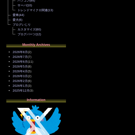
パソコン
(44)
サーバ
(10)
トレンドマイクロ関連
(13)
愛車
(44)
愛犬
(6)
ブログいじり
カスタマイズ
(60)
ブログパーツ
(12)
Monthly Archives
2026年8月
(2)
2026年7月
(7)
2026年6月
(11)
2026年5月
(8)
2026年4月
(5)
2026年3月
(2)
2026年2月
(6)
2026年1月
(3)
2025年12月
(3)
2025年11月
(4)
Information
2025年10月
(3)
2025年9月
(4)
2025年8月
(3)
2025年7月
(2)
2025年6月
(1)
2025年5月
(7)
2025年4月
(2)
2025年3月
(8)