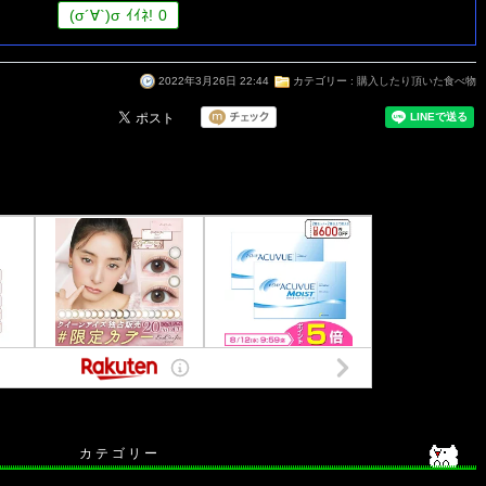
(
σ
´∀`)
σ
ｲｲﾈ!
0
2022年3月26日 22:44
カテゴリー :
購入したり頂いた食べ物
カ テ ゴ リ ー