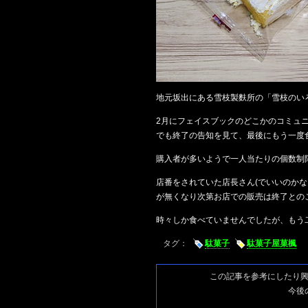
地元坂出にある雪枝製麩所の「雪枝のい
2月にフェイスブックのどこかのコミュ
でも終了の告知を見て、最後にもう一度
購入者が多いようで一人当たりの個数制
店番をされていた店長さん(でいいのか
が無くなり次第お店での販売は終了との
時々しか食べていませんでしたが、もう
タグ：
駄菓子
駄菓子屋菓楓
この記事を参考にしたり
今後