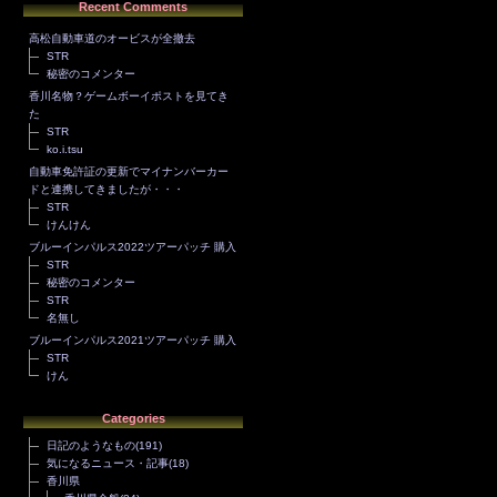
Recent Comments
高松自動車道のオービスが全撤去
STR
秘密のコメンター
香川名物？ゲームボーイポストを見てき
た
STR
ko.i.tsu
自動車免許証の更新でマイナンバーカー
ドと連携してきましたが・・・
STR
けんけん
ブルーインパルス2022ツアーパッチ 購入
STR
秘密のコメンター
STR
名無し
ブルーインパルス2021ツアーパッチ 購入
STR
けん
Categories
日記のようなもの
(191)
気になるニュース・記事
(18)
香川県