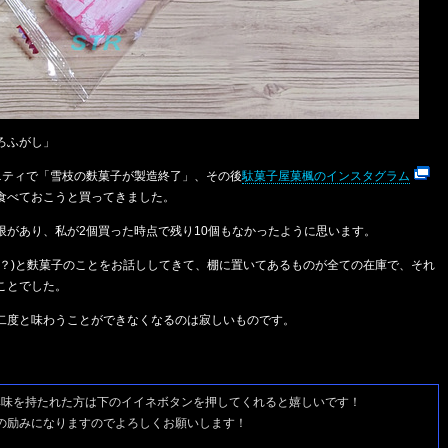
ろふがし」
ニティで「雪枝の麩菓子が製造終了」、その後
駄菓子屋菓楓のインスタグラム
食べておこうと買ってきました。
限があり、私が2個買った時点で残り10個もなかったように思います。
な？)と麩菓子のことをお話ししてきて、棚に置いてあるものが全ての在庫で、それ
ことでした。
二度と味わうことができなくなるのは寂しいものです。
興味を持たれた方は
下のイイネボタンを押してくれると嬉しいです！
の励みになりますのでよろしくお願いします！