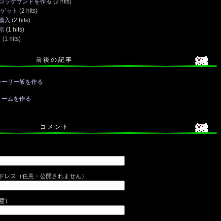
ロッケサンドを作る
(2 hits)
をゲット
(2 hits)
購入
(2 hits)
示
(1 hits)
ト
(1 hits)
前 後 の 記 事
シーリー飯を作る
リームを作る
コ メ ン ト
ドレス（任意・公開されません）
任意）