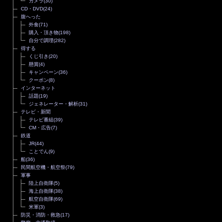
カメラ
(30)
CD・DVD
(24)
腹へった
外食
(71)
購入・頂き物
(198)
自分で調理
(282)
得する
くじ引き
(20)
懸賞
(4)
キャンペーン
(36)
クーポン
(8)
インターネット
話題
(19)
ジェネレーター・解析
(31)
テレビ・新聞
テレビ番組
(39)
CM・広告
(7)
鉄道
JR
(44)
ことでん
(9)
船
(36)
民間航空機・航空祭
(79)
軍事
陸上自衛隊
(5)
海上自衛隊
(38)
航空自衛隊
(69)
米軍
(3)
防災・消防・救急
(17)