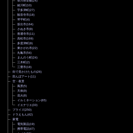
香川県全般
(24)
綾川町
(10)
宇多津町
(27)
観音寺市
(18)
琴平町
(4)
坂出市
(164)
さぬき市
(9)
善通寺市
(11)
高松市
(169)
多度津町
(9)
東かがわ市
(22)
丸亀市
(54)
まんのう町
(24)
三木町
(2)
三豊市
(18)
街で見かけたもの
(26)
田んぼアート
(11)
空・夜景
風景
(5)
天体
(9)
花火
(8)
イルミネーション
(65)
イエナリエ
(33)
プライズ
(250)
ドラえもん
(42)
家電
電気製品
(19)
携帯電話
(47)