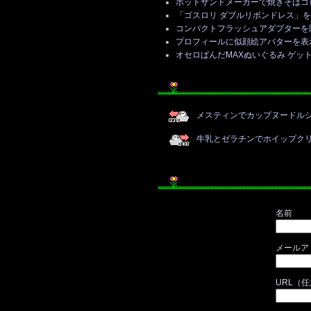
ホットサンドメーカーで焼きそばコ
「ゴスロリ ダブルリボンドレス」
コンパクトフラッシュアダプターを
プロフィールに似顔絵アバターを表
オセロぱんだMAXぬいぐるみ ゲッ
メスティンでカップヌードル
牛乳とゼラチンでホイップク
名前
メールア
URL（