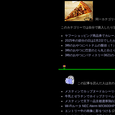
同一カテゴリ
このカテゴリーでは自分で購入したり
ヤフーショッピング商品券でカレー
2025年の節分の日は2月2日でした
3時のおやつにベトナムの饅頭（？
3時のおやつに巴堂のとら丸と白と
3時のおやつにパティスリー3621
この記事を読んだ人は次の
メスティンでカップヌードルシーリ
牛乳とゼラチンでホイップクリーム
メスティンで天下一品京都濃厚鶏白
Wi-Fiルータ NEC Aterm WX3600H
エントリー中の画像に影をつける
(2 