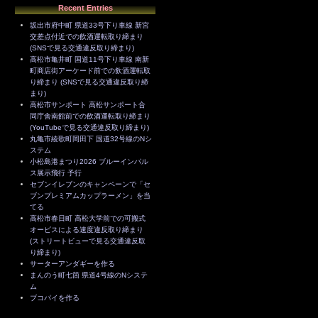
Recent Entries
坂出市府中町 県道33号下り車線 新宮
交差点付近での飲酒運転取り締まり
(SNSで見る交通違反取り締まり)
高松市亀井町 国道11号下り車線 南新
町商店街アーケード前での飲酒運転取
り締まり (SNSで見る交通違反取り締
まり)
高松市サンポート 高松サンポート合
同庁舎南館前での飲酒運転取り締まり
(YouTubeで見る交通違反取り締まり)
丸亀市綾歌町岡田下 国道32号線のNシ
ステム
小松島港まつり2026 ブルーインパル
ス展示飛行 予行
セブンイレブンのキャンペーンで「セ
ブンプレミアムカップラーメン」を当
てる
高松市春日町 高松大学前での可搬式
オービスによる速度違反取り締まり
(ストリートビューで見る交通違反取
り締まり)
サーターアンダギーを作る
まんのう町七箇 県道4号線のNシステ
ム
ブコパイを作る