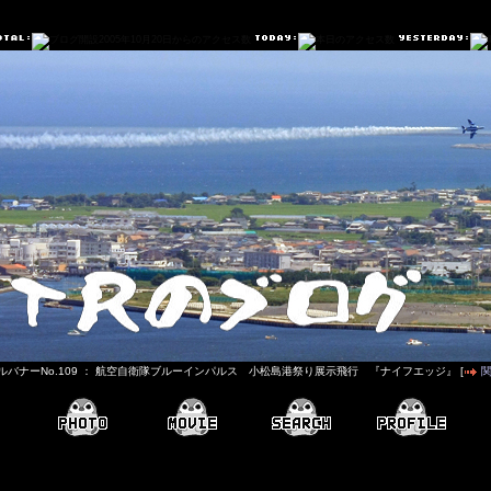
ルバナーNo.109 ： 航空自衛隊ブルーインパルス 小松島港祭り展示飛行 『ナイフエッジ』 [