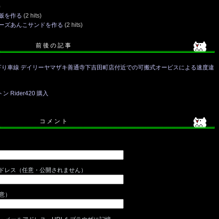
)
飯を作る
(2 hits)
ーズあんこサンドを作る
(2 hits)
前 後 の 記 事
号下り車線 デイリーヤマザキ善通寺下吉田町店付近での可搬式オービスによる速度違
Rider420 購入
コ メ ン ト
ドレス（任意・公開されません）
任意）