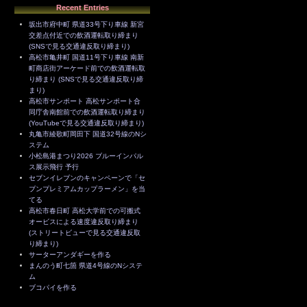
Recent Entries
坂出市府中町 県道33号下り車線 新宮
交差点付近での飲酒運転取り締まり
(SNSで見る交通違反取り締まり)
高松市亀井町 国道11号下り車線 南新
町商店街アーケード前での飲酒運転取
り締まり (SNSで見る交通違反取り締
まり)
高松市サンポート 高松サンポート合
同庁舎南館前での飲酒運転取り締まり
(YouTubeで見る交通違反取り締まり)
丸亀市綾歌町岡田下 国道32号線のNシ
ステム
小松島港まつり2026 ブルーインパル
ス展示飛行 予行
セブンイレブンのキャンペーンで「セ
ブンプレミアムカップラーメン」を当
てる
高松市春日町 高松大学前での可搬式
オービスによる速度違反取り締まり
(ストリートビューで見る交通違反取
り締まり)
サーターアンダギーを作る
まんのう町七箇 県道4号線のNシステ
ム
ブコパイを作る