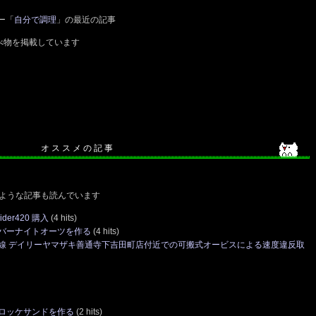
ー「
自分で調理
」の最近の記事
べ物を掲載しています
オ ス ス メ の 記 事
ような記事も読んでいます
er420 購入
(4 hits)
バーナイトオーツを作る
(4 hits)
車線 デイリーヤマザキ善通寺下吉田町店付近での可搬式オービスによる速度違反取
ロッケサンドを作る
(2 hits)