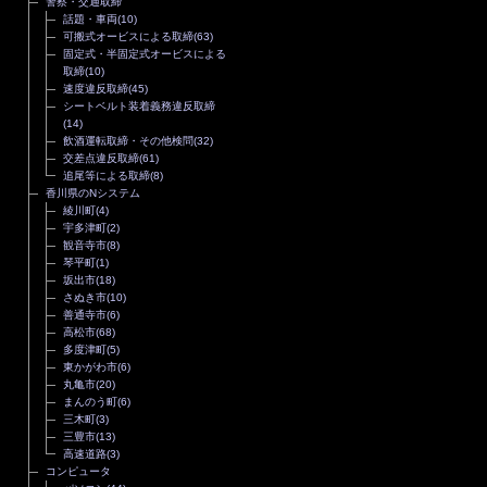
警察・交通取締
話題・車両
(10)
可搬式オービスによる取締
(63)
固定式・半固定式オービスによる
取締
(10)
速度違反取締
(45)
シートベルト装着義務違反取締
(14)
飲酒運転取締・その他検問
(32)
交差点違反取締
(61)
追尾等による取締
(8)
香川県のNシステム
綾川町
(4)
宇多津町
(2)
観音寺市
(8)
琴平町
(1)
坂出市
(18)
さぬき市
(10)
善通寺市
(6)
高松市
(68)
多度津町
(5)
東かがわ市
(6)
丸亀市
(20)
まんのう町
(6)
三木町
(3)
三豊市
(13)
高速道路
(3)
コンピュータ