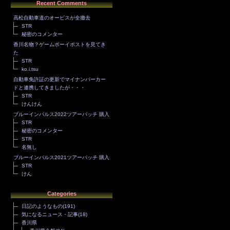
Recent Comments
高松自動車道のオービスが全撤去
STR
秘密のコメンター
香川名物？ゲームボーイポストを見てき
た
STR
ko.i.tsu
自動車免許証の更新でマイナンバーカー
ドと連携してきましたが・・・
STR
けんけん
ブルーインパルス2022ツアーパッチ 購入
STR
秘密のコメンター
STR
名無し
ブルーインパルス2021ツアーパッチ 購入
STR
けん
Categories
日記のようなもの
(191)
気になるニュース・記事
(18)
香川県