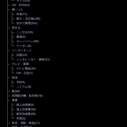
カメラ
(30)
CD・DVD
(24)
腹へった
外食
(71)
購入・頂き物
(198)
自分で調理
(282)
得する
くじ引き
(20)
懸賞
(4)
キャンペーン
(36)
クーポン
(8)
インターネット
話題
(19)
ジェネレーター・解析
(31)
テレビ・新聞
テレビ番組
(39)
CM・広告
(7)
鉄道
JR
(44)
ことでん
(9)
船
(36)
民間航空機・航空祭
(79)
軍事
陸上自衛隊
(5)
海上自衛隊
(38)
航空自衛隊
(69)
米軍
(3)
防災・消防・救急
(17)