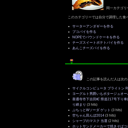
同一カテゴリ
このカテゴリーでは自分で調理した食
サーターアンダギーを作る
ブコパイを作る
NOPEでパウンドケーキを作る
チーズスイートポテトパイを作る
あんこチーズパイを作る
この記事を読んだ人は次の
サイクルコンピュータ ブライトン Rid
ヨーグルト男爵いもポタージュオー
善通寺市下吉田町 県道217号下り
り締まり
(3 hits)
ぷちっとWソーダ ゲット
(3 hits)
空ちゃん田んぼ2014
(3 hits)
シャープのマスク 当選
(2 hits)
ホットサンドメーカーで焼きそばコ