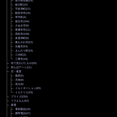
香川県全般
(24)
綾川町
(10)
宇多津町
(27)
観音寺市
(18)
琴平町
(4)
坂出市
(164)
さぬき市
(9)
善通寺市
(11)
高松市
(169)
多度津町
(9)
東かがわ市
(22)
丸亀市
(54)
まんのう町
(24)
三木町
(2)
三豊市
(18)
街で見かけたもの
(26)
田んぼアート
(11)
空・夜景
風景
(5)
天体
(9)
花火
(8)
イルミネーション
(65)
イエナリエ
(33)
プライズ
(250)
ドラえもん
(42)
家電
電気製品
(19)
携帯電話
(47)