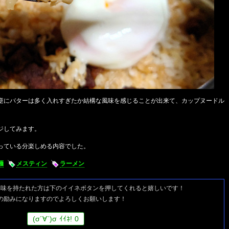
逆にバターは多く入れすぎたか結構な風味を感じることが出来て、カップヌードル
ジしてみます。
っている分楽しめる内容でした。
麺
メスティン
ラーメン
興味を持たれた方は
下のイイネボタンを押してくれると嬉しいです！
の励みになりますのでよろしくお願いします！
(
σ
´∀`)
σ
ｲｲﾈ!
0