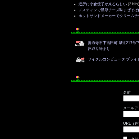
近所に小倉優子が来るらしい
(2 hits
メスティンで濃厚チーズ味まぜそば
ホットサンドメーカーでクリームチ
善通寺市下吉田町 県道217
反取り締まり
サイクルコンピュータ ブライトン 
名前
メールア
URL（