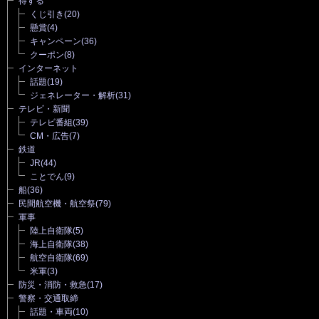
得する
くじ引き
(20)
懸賞
(4)
キャンペーン
(36)
クーポン
(8)
インターネット
話題
(19)
ジェネレーター・解析
(31)
テレビ・新聞
テレビ番組
(39)
CM・広告
(7)
鉄道
JR
(44)
ことでん
(9)
船
(36)
民間航空機・航空祭
(79)
軍事
陸上自衛隊
(5)
海上自衛隊
(38)
航空自衛隊
(69)
米軍
(3)
防災・消防・救急
(17)
警察・交通取締
話題・車両
(10)