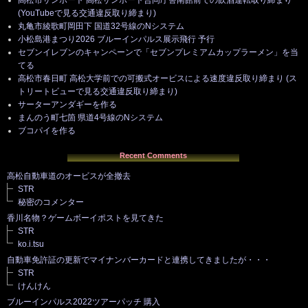
(YouTubeで見る交通違反取り締まり)
丸亀市綾歌町岡田下 国道32号線のNシステム
小松島港まつり2026 ブルーインパルス展示飛行 予行
セブンイレブンのキャンペーンで「セブンプレミアムカップラーメン」を当
てる
高松市春日町 高松大学前での可搬式オービスによる速度違反取り締まり (ス
トリートビューで見る交通違反取り締まり)
サーターアンダギーを作る
まんのう町七箇 県道4号線のNシステム
ブコパイを作る
Recent Comments
高松自動車道のオービスが全撤去
STR
秘密のコメンター
香川名物？ゲームボーイポストを見てきた
STR
ko.i.tsu
自動車免許証の更新でマイナンバーカードと連携してきましたが・・・
STR
けんけん
ブルーインパルス2022ツアーパッチ 購入