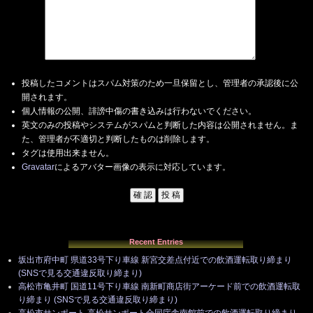
投稿したコメントはスパム対策のため一旦保留とし、管理者の承認後に公
開されます。
個人情報の公開、誹謗中傷の書き込みは行わないでください。
英文のみの投稿やシステムがスパムと判断した内容は公開されません。ま
た、管理者が不適切と判断したものは削除します。
タグは使用出来ません。
Gravatar
によるアバター画像の表示に対応しています。
Recent Entries
坂出市府中町 県道33号下り車線 新宮交差点付近での飲酒運転取り締まり
(SNSで見る交通違反取り締まり)
高松市亀井町 国道11号下り車線 南新町商店街アーケード前での飲酒運転取
り締まり (SNSで見る交通違反取り締まり)
高松市サンポート 高松サンポート合同庁舎南館前での飲酒運転取り締まり