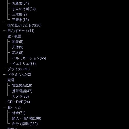
丸亀市
(54)
まんのう町
(24)
三木町
(2)
三豊市
(18)
街で見かけたもの
(26)
田んぼアート
(11)
空・夜景
風景
(5)
天体
(9)
花火
(8)
イルミネーション
(65)
イエナリエ
(33)
プライズ
(250)
ドラえもん
(42)
家電
電気製品
(19)
携帯電話
(47)
カメラ
(30)
CD・DVD
(24)
腹へった
外食
(71)
購入・頂き物
(198)
自分で調理
(282)