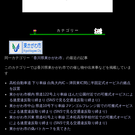
カ テ ゴ リ ー
同一カテゴリー「
香川県東かがわ市
」の最近の記事
このカテゴリーでは香川県東かがわ市での催し物や出来事などを掲載していま
す
高松自動車道 下り車線 白鳥大内IC～津田東IC間に半固定式オービスの拠点
を設置
東かがわ市横内 県道122号上り車線 ほんだ公園付近での可搬式オービスによ
る速度違反取り締まり (SNSで見る交通違反取り締まり)
東かがわ市中山 県道10号下り車線 Jマンゴルフレンジ前での可搬式オービス
による速度違反取り締まり (SNSで見る交通違反取り締まり)
東かがわ市川東 県道41号上り車線 三本松高等学校付近での可搬式オービス
による速度違反取り締まり (SNSで見る交通違反取り締まり)
東かがわ市の偽パトカー？を見てきた