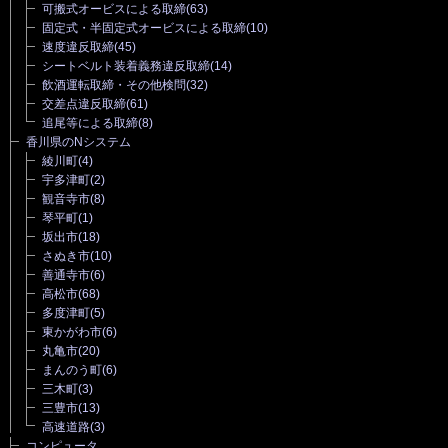
可搬式オービスによる取締
(63)
固定式・半固定式オービスによる取締
(10)
速度違反取締
(45)
シートベルト装着義務違反取締
(14)
飲酒運転取締・その他検問
(32)
交差点違反取締
(61)
追尾等による取締
(8)
香川県のNシステム
綾川町
(4)
宇多津町
(2)
観音寺市
(8)
琴平町
(1)
坂出市
(18)
さぬき市
(10)
善通寺市
(6)
高松市
(68)
多度津町
(5)
東かがわ市
(6)
丸亀市
(20)
まんのう町
(6)
三木町
(3)
三豊市
(13)
高速道路
(3)
コンピュータ