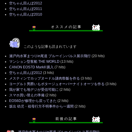
空ちゃん田んぼ2012
空ちゃん田んぼ2011
空ちゃん田んぼ2010
オ ス ス メ の 記 事
このような記事も読まれています
瀬戸内水軍まつりin尾道 ブルーインパルス展示飛行
(20 hits)
マンション型客船 THE WORLD
(13 hits)
CANON EOS7D MarkII 購入
(7 hits)
空ちゃん田んぼ2012
(3 hits)
メスティンでカップヌードル謎肉祭飯を作る
(3 hits)
ヨーグルト男爵いもポタージュオーバーナイトオーツを作る
(3 hits)
我が家でも地デジが受信可能に
(2 hits)
スマホ買い替えの準備
(2 hits)
EOS6Dが修理から戻ってきた
(2 hits)
坂出 幼児・祖母行方不明事件から一週間
(2 hits)
前 後 の 記 事
瀬戸内水軍まつりin尾道 ブルーインパルス展示飛行