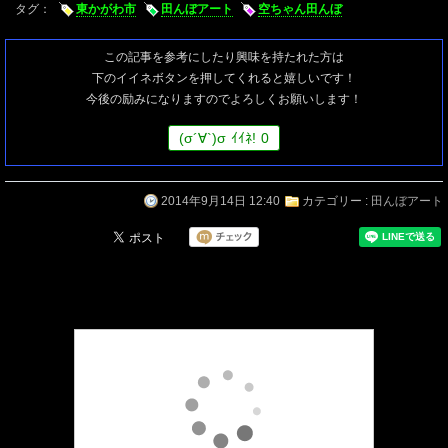
タグ：
東かがわ市
田んぼアート
空ちゃん田んぼ
この記事を参考にしたり興味を持たれた方は
下のイイネボタンを押してくれると嬉しいです！
今後の励みになりますのでよろしくお願いします！
(
σ
´∀`)
σ
ｲｲﾈ!
0
2014年9月14日 12:40
カテゴリー :
田んぼアート