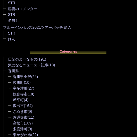
STR
秘密のコメンター
STR
名無し
ブルーインパルス2021ツアーパッチ 購入
STR
けん
Categories
日記のようなもの
(191)
気になるニュース・記事
(18)
香川県
香川県全般
(24)
綾川町
(10)
宇多津町
(27)
観音寺市
(18)
琴平町
(4)
坂出市
(164)
さぬき市
(9)
善通寺市
(11)
高松市
(169)
多度津町
(9)
東かがわ市
(22)