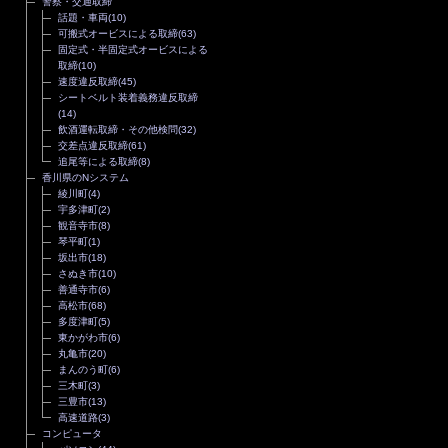
警察・交通取締
話題・車両
(10)
可搬式オービスによる取締
(63)
固定式・半固定式オービスによる
取締
(10)
速度違反取締
(45)
シートベルト装着義務違反取締
(14)
飲酒運転取締・その他検問
(32)
交差点違反取締
(61)
追尾等による取締
(8)
香川県のNシステム
綾川町
(4)
宇多津町
(2)
観音寺市
(8)
琴平町
(1)
坂出市
(18)
さぬき市
(10)
善通寺市
(6)
高松市
(68)
多度津町
(5)
東かがわ市
(6)
丸亀市
(20)
まんのう町
(6)
三木町
(3)
三豊市
(13)
高速道路
(3)
コンピュータ