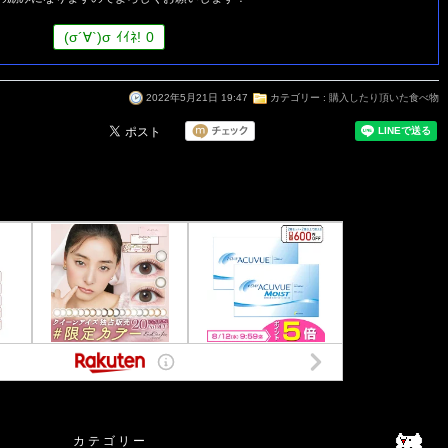
(
σ
´∀`)
σ
ｲｲﾈ!
0
2022年5月21日 19:47
カテゴリー :
購入したり頂いた食べ物
カ テ ゴ リ ー