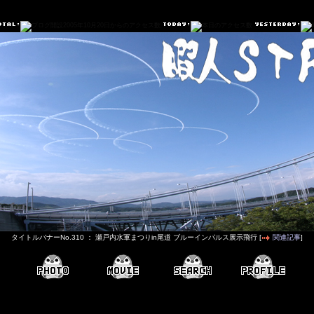
タイトルバナーNo.310 ： 瀬戸内水軍まつりin尾道 ブルーインパルス展示飛行 [
関連記事
]