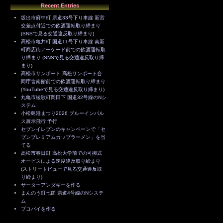
Recent Entries
坂出市府中町 県道33号下り車線 新宮
交差点付近での飲酒運転取り締まり
(SNSで見る交通違反取り締まり)
高松市亀井町 国道11号下り車線 南新
町商店街アーケード前での飲酒運転取
り締まり (SNSで見る交通違反取り締
まり)
高松市サンポート 高松サンポート合
同庁舎南館前での飲酒運転取り締まり
(YouTubeで見る交通違反取り締まり)
丸亀市綾歌町岡田下 国道32号線のNシ
ステム
小松島港まつり2026 ブルーインパル
ス展示飛行 予行
セブンイレブンのキャンペーンで「セ
ブンプレミアムカップラーメン」を当
てる
高松市春日町 高松大学前での可搬式
オービスによる速度違反取り締まり
(ストリートビューで見る交通違反取
り締まり)
サーターアンダギーを作る
まんのう町七箇 県道4号線のNシステ
ム
ブコパイを作る