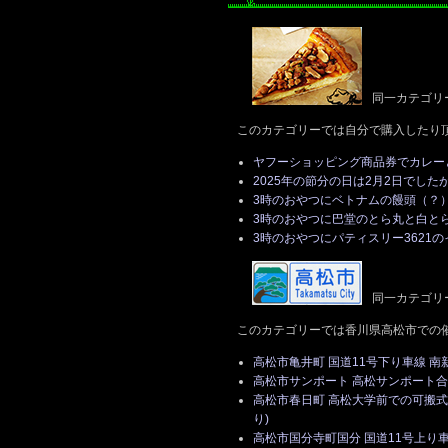
同一カテゴリ
このカテゴリーでは自分で購入したり
ヤフーショッピング商品券でカレー
2025年の節分の日は2月2日でした
3時のおやつにベトナムの饅頭（？
3時のおやつに巴堂のとら丸と白と
3時のおやつにパティスリー3621
同一カテゴリ
このカテゴリーでは香川県高松市での
高松市亀井町 国道11号下り車線 
高松市サンポート 高松サンポート合同
高松市春日町 高松大学前での可搬
り)
高松市国分寺町国分 国道11号上り