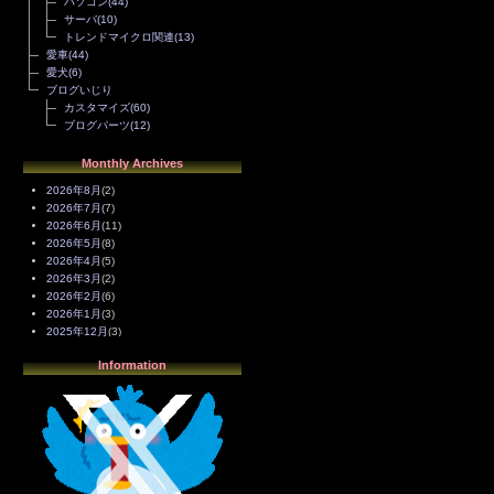
パソコン
(44)
サーバ
(10)
トレンドマイクロ関連
(13)
愛車
(44)
愛犬
(6)
ブログいじり
カスタマイズ
(60)
ブログパーツ
(12)
Monthly Archives
2026年8月
(2)
2026年7月
(7)
2026年6月
(11)
2026年5月
(8)
2026年4月
(5)
2026年3月
(2)
2026年2月
(6)
2026年1月
(3)
2025年12月
(3)
2025年11月
(4)
Information
2025年10月
(3)
2025年9月
(4)
2025年8月
(3)
2025年7月
(2)
2025年6月
(1)
2025年5月
(7)
2025年4月
(2)
2025年3月
(8)