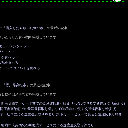
ー「
購入したり頂いた食べ物
」の最近の記事
頂いたりした食べ物を掲載しています
とラーメンをゲット
が・・・？
）を食べる
ら丸を食べる
のイチジクのタルトを食べる
ー「
香川県高松市
」の最近の記事
催し物や出来事などを掲載しています
南新町商店街アーケード前での飲酒運転取り締まり (SNSで見る交通違反取り締まり)
庁舎南館前での飲酒運転取り締まり (YouTubeで見る交通違反取り締まり)
式オービスによる速度違反取り締まり (ストリートビューで見る交通違反取り締ま
車線 府中高架橋での可搬式オービスによる速度違反取り締まり