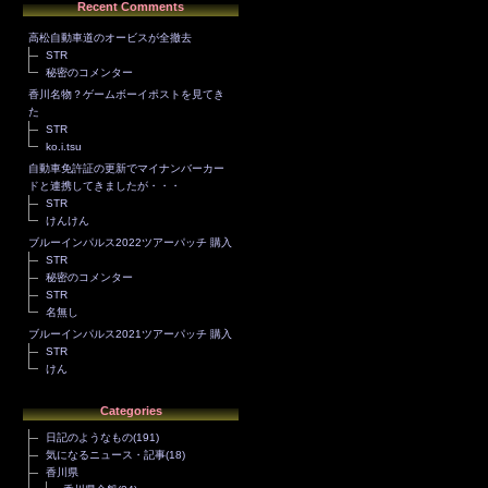
Recent Comments
高松自動車道のオービスが全撤去
STR
秘密のコメンター
香川名物？ゲームボーイポストを見てき
た
STR
ko.i.tsu
自動車免許証の更新でマイナンバーカー
ドと連携してきましたが・・・
STR
けんけん
ブルーインパルス2022ツアーパッチ 購入
STR
秘密のコメンター
STR
名無し
ブルーインパルス2021ツアーパッチ 購入
STR
けん
Categories
日記のようなもの
(191)
気になるニュース・記事
(18)
香川県