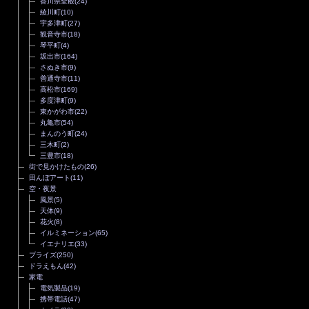
香川県全般
(24)
綾川町
(10)
宇多津町
(27)
観音寺市
(18)
琴平町
(4)
坂出市
(164)
さぬき市
(9)
善通寺市
(11)
高松市
(169)
多度津町
(9)
東かがわ市
(22)
丸亀市
(54)
まんのう町
(24)
三木町
(2)
三豊市
(18)
街で見かけたもの
(26)
田んぼアート
(11)
空・夜景
風景
(5)
天体
(9)
花火
(8)
イルミネーション
(65)
イエナリエ
(33)
プライズ
(250)
ドラえもん
(42)
家電
電気製品
(19)
携帯電話
(47)