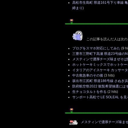
高松市生島町 県道161号下り車線
締まり)
この記事を読んだ人は次の
ブログをスマホ対応にしてみた
(9 hi
三豊市三野町下高瀬 県道23号線の
メスティンで濃厚チーズ味まぜそば
ホットケーキミックスでホットケー
イタリアのアイスケーキ カッサー
中古救急車のその後
(3 hits)
坂出市江尻町 県道186号線 さぬ
防府航空祭2022 観覧希望抽選には
生チョコタルトを作る
(2 hits)
サンポート高松で LE SOLEAL を見
メスティンで濃厚チーズ味ま