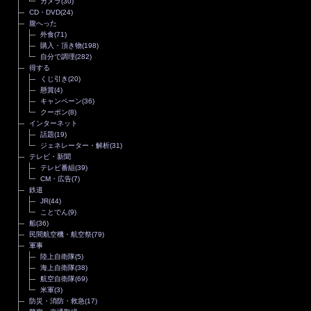
カメラ
(30)
CD・DVD
(24)
腹へった
外食
(71)
購入・頂き物
(198)
自分で調理
(282)
得する
くじ引き
(20)
懸賞
(4)
キャンペーン
(36)
クーポン
(8)
インターネット
話題
(19)
ジェネレーター・解析
(31)
テレビ・新聞
テレビ番組
(39)
CM・広告
(7)
鉄道
JR
(44)
ことでん
(9)
船
(36)
民間航空機・航空祭
(79)
軍事
陸上自衛隊
(5)
海上自衛隊
(38)
航空自衛隊
(69)
米軍
(3)
防災・消防・救急
(17)