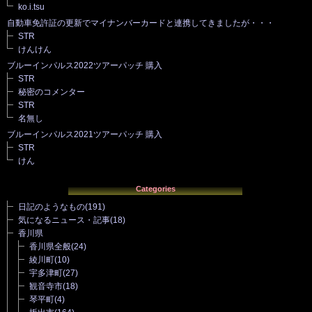
ko.i.tsu
自動車免許証の更新でマイナンバーカードと連携してきましたが・・・
STR
けんけん
ブルーインパルス2022ツアーパッチ 購入
STR
秘密のコメンター
STR
名無し
ブルーインパルス2021ツアーパッチ 購入
STR
けん
Categories
日記のようなもの
(191)
気になるニュース・記事
(18)
香川県
香川県全般
(24)
綾川町
(10)
宇多津町
(27)
観音寺市
(18)
琴平町
(4)