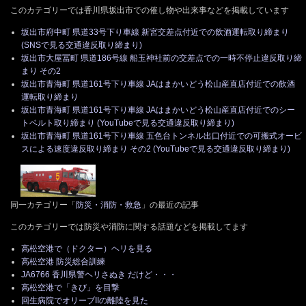
このカテゴリーでは香川県坂出市での催し物や出来事などを掲載しています
坂出市府中町 県道33号下り車線 新宮交差点付近での飲酒運転取り締まり
(SNSで見る交通違反取り締まり)
坂出市大屋冨町 県道186号線 船玉神社前の交差点での一時不停止違反取り締
まり その2
坂出市青海町 県道161号下り車線 JAはまかいどう松山産直店付近での飲酒
運転取り締まり
坂出市青海町 県道161号下り車線 JAはまかいどう松山産直店付近でのシー
トベルト取り締まり (YouTubeで見る交通違反取り締まり)
坂出市青海町 県道161号下り車線 五色台トンネル出口付近での可搬式オービ
スによる速度違反取り締まり その2 (YouTubeで見る交通違反取り締まり)
同一カテゴリー「
防災・消防・救急
」の最近の記事
このカテゴリーでは防災や消防に関する話題などを掲載してます
高松空港で（ドクター）ヘリを見る
高松空港 防災総合訓練
JA6766 香川県警ヘリさぬき だけど・・・
高松空港で「きび」を目撃
回生病院でオリーブIIの離陸を見た