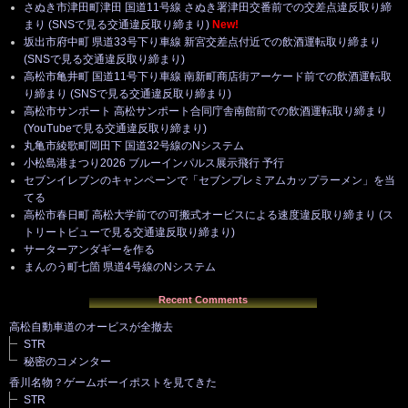
さぬき市津田町津田 国道11号線 さぬき署津田交番前での交差点違反取り締
まり (SNSで見る交通違反取り締まり)
New!
坂出市府中町 県道33号下り車線 新宮交差点付近での飲酒運転取り締まり
(SNSで見る交通違反取り締まり)
高松市亀井町 国道11号下り車線 南新町商店街アーケード前での飲酒運転取
り締まり (SNSで見る交通違反取り締まり)
高松市サンポート 高松サンポート合同庁舎南館前での飲酒運転取り締まり
(YouTubeで見る交通違反取り締まり)
丸亀市綾歌町岡田下 国道32号線のNシステム
小松島港まつり2026 ブルーインパルス展示飛行 予行
セブンイレブンのキャンペーンで「セブンプレミアムカップラーメン」を当
てる
高松市春日町 高松大学前での可搬式オービスによる速度違反取り締まり (ス
トリートビューで見る交通違反取り締まり)
サーターアンダギーを作る
まんのう町七箇 県道4号線のNシステム
Recent Comments
高松自動車道のオービスが全撤去
STR
秘密のコメンター
香川名物？ゲームボーイポストを見てきた
STR