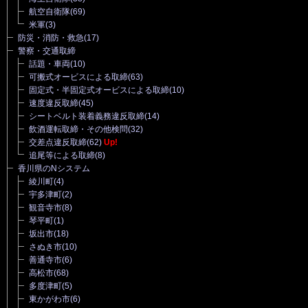
航空自衛隊
(69)
米軍
(3)
防災・消防・救急
(17)
警察・交通取締
話題・車両
(10)
可搬式オービスによる取締
(63)
固定式・半固定式オービスによる取締
(10)
速度違反取締
(45)
シートベルト装着義務違反取締
(14)
飲酒運転取締・その他検問
(32)
交差点違反取締
(62)
Up!
追尾等による取締
(8)
香川県のNシステム
綾川町
(4)
宇多津町
(2)
観音寺市
(8)
琴平町
(1)
坂出市
(18)
さぬき市
(10)
善通寺市
(6)
高松市
(68)
多度津町
(5)
東かがわ市
(6)