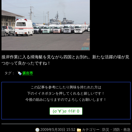
接岸作業に入る掃海艇を見ながら四国とお別れ。新たな活躍の場が見
つかって良かったですね！
タグ：
坂出市
この記事を参考にしたり興味を持たれた方は
下のイイネボタンを押してくれると嬉しいです！
今後の励みになりますのでよろしくお願いします！
(
σ
´∀`)
σ
ｲｲﾈ!
0
2009年5月30日 15:52
カテゴリー :
防災・消防・救急