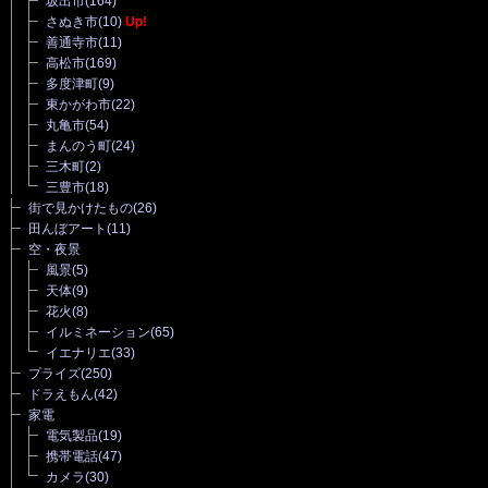
坂出市
(164)
さぬき市
(10)
Up!
善通寺市
(11)
高松市
(169)
多度津町
(9)
東かがわ市
(22)
丸亀市
(54)
まんのう町
(24)
三木町
(2)
三豊市
(18)
街で見かけたもの
(26)
田んぼアート
(11)
空・夜景
風景
(5)
天体
(9)
花火
(8)
イルミネーション
(65)
イエナリエ
(33)
プライズ
(250)
ドラえもん
(42)
家電
電気製品
(19)
携帯電話
(47)
カメラ
(30)