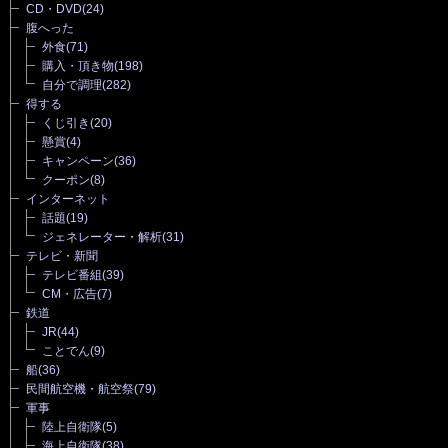
CD・DVD
(24)
腹へった
外食
(71)
購入・頂き物
(198)
自分で調理
(282)
得する
くじ引き
(20)
懸賞
(4)
キャンペーン
(36)
クーポン
(8)
インターネット
話題
(19)
ジェネレーター・解析
(31)
テレビ・新聞
テレビ番組
(39)
CM・広告
(7)
鉄道
JR
(44)
ことでん
(9)
船
(36)
民間航空機・航空祭
(79)
軍事
陸上自衛隊
(5)
海上自衛隊
(38)