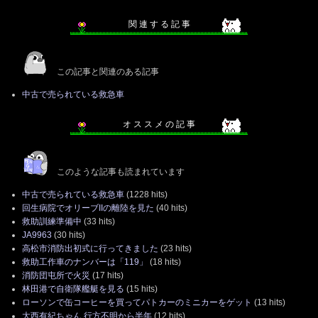
関 連 す る 記 事
この記事と関連のある記事
中古で売られている救急車
オ ス ス メ の 記 事
このような記事も読まれています
中古で売られている救急車
(1228 hits)
回生病院でオリーブIIの離陸を見た
(40 hits)
救助訓練準備中
(33 hits)
JA9963
(30 hits)
高松市消防出初式に行ってきました
(23 hits)
救助工作車のナンバーは「119」
(18 hits)
消防団屯所で火災
(17 hits)
林田港で自衛隊艦艇を見る
(15 hits)
ローソンで缶コーヒーを買ってパトカーのミニカーをゲット
(13 hits)
大西有紀ちゃん 行方不明から半年
(12 hits)