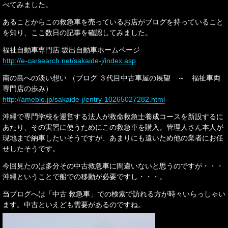
べてみました。
あることからこの救急車を売っているお店がブログを持っていること
を知り、ここ数日の記事を確認してみました。
福祉自動車専門店 坂出自動車ホームページ
http://e-carsearch.net/sakaide-j/index.asp
南の島への淡い想い （ブログ ３代目中古車屋の展望 ～ 福祉車両
専門店の歩み）
http://ameblo.jp/sakaide-j/entry-10265027282.html
沖縄で専門学校を運営する法人が救命救急士養成コースを新設するに
あたり、その実習に使うためにこの救急車を購入。管理人さん本人が
現地まで納車したいそうですが、あまりにも遠いため他の業者にお任
せしたそうです。
今回見たのは多分その中古救急車に間違いないと思うのですが・・・
沖縄ということで船での移動が必要ですし・・・。
当ブログへは「中古 救急車」での検索で訪れる方が時々いらっしゃい
ます。中古といえども需要があるのですね。