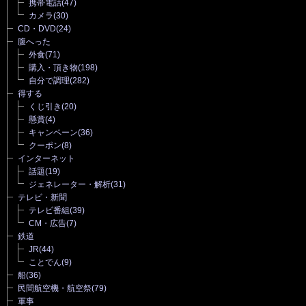
携帯電話
(47)
カメラ
(30)
CD・DVD
(24)
腹へった
外食
(71)
購入・頂き物
(198)
自分で調理
(282)
得する
くじ引き
(20)
懸賞
(4)
キャンペーン
(36)
クーポン
(8)
インターネット
話題
(19)
ジェネレーター・解析
(31)
テレビ・新聞
テレビ番組
(39)
CM・広告
(7)
鉄道
JR
(44)
ことでん
(9)
船
(36)
民間航空機・航空祭
(79)
軍事