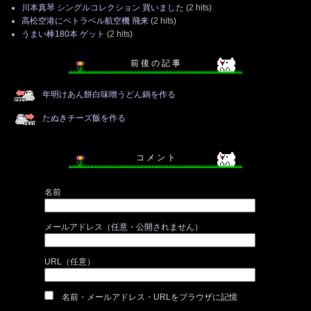
川本真琴 シングルコレクション 買いました
(2 hits)
高松空港にベトラベル航空機 飛来
(2 hits)
うまい棒180本 ゲット
(2 hits)
前 後 の 記 事
年明けあん餅白味噌うどん鍋を作る
たぬきチーズ飯を作る
コ メ ン ト
名前
メールアドレス（任意・公開されません）
URL（任意）
名前・メールアドレス・URLをブラウザに記憶