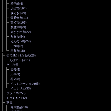
琴平町
(4)
坂出市
(164)
さぬき市
(9)
善通寺市
(11)
高松市
(169)
多度津町
(9)
東かがわ市
(22)
丸亀市
(54)
まんのう町
(24)
三木町
(2)
三豊市
(18)
街で見かけたもの
(26)
田んぼアート
(11)
空・夜景
風景
(5)
天体
(9)
花火
(8)
イルミネーション
(65)
イエナリエ
(33)
プライズ
(250)
ドラえもん
(42)
家電
電気製品
(19)