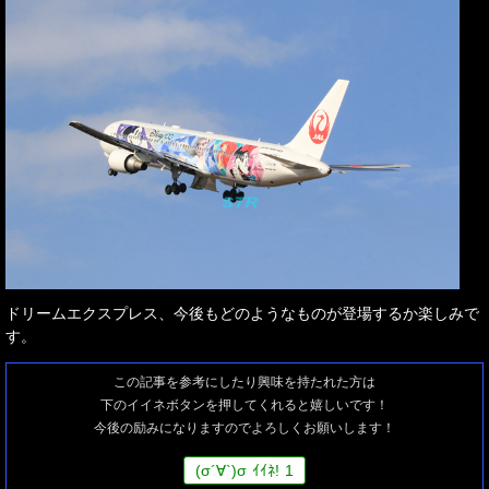
ドリームエクスプレス、今後もどのようなものが登場するか楽しみで
す。
この記事を参考にしたり興味を持たれた方は
下のイイネボタンを押してくれると嬉しいです！
今後の励みになりますのでよろしくお願いします！
(
σ
´∀`)
σ
ｲｲﾈ!
1