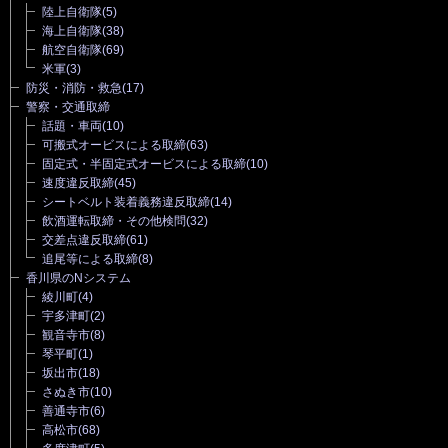
陸上自衛隊
(5)
海上自衛隊
(38)
航空自衛隊
(69)
米軍
(3)
防災・消防・救急
(17)
警察・交通取締
話題・車両
(10)
可搬式オービスによる取締
(63)
固定式・半固定式オービスによる取締
(10)
速度違反取締
(45)
シートベルト装着義務違反取締
(14)
飲酒運転取締・その他検問
(32)
交差点違反取締
(61)
追尾等による取締
(8)
香川県のNシステム
綾川町
(4)
宇多津町
(2)
観音寺市
(8)
琴平町
(1)
坂出市
(18)
さぬき市
(10)
善通寺市
(6)
高松市
(68)