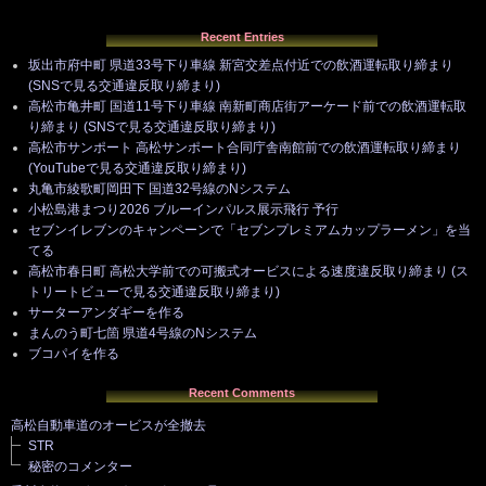
Recent Entries
坂出市府中町 県道33号下り車線 新宮交差点付近での飲酒運転取り締まり
(SNSで見る交通違反取り締まり)
高松市亀井町 国道11号下り車線 南新町商店街アーケード前での飲酒運転取
り締まり (SNSで見る交通違反取り締まり)
高松市サンポート 高松サンポート合同庁舎南館前での飲酒運転取り締まり
(YouTubeで見る交通違反取り締まり)
丸亀市綾歌町岡田下 国道32号線のNシステム
小松島港まつり2026 ブルーインパルス展示飛行 予行
セブンイレブンのキャンペーンで「セブンプレミアムカップラーメン」を当
てる
高松市春日町 高松大学前での可搬式オービスによる速度違反取り締まり (ス
トリートビューで見る交通違反取り締まり)
サーターアンダギーを作る
まんのう町七箇 県道4号線のNシステム
ブコパイを作る
Recent Comments
高松自動車道のオービスが全撤去
STR
秘密のコメンター