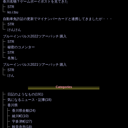
香川名物？ゲームボーイポストを見てきた
STR
ko.i.tsu
自動車免許証の更新でマイナンバーカードと連携してきましたが・・・
STR
けんけん
ブルーインパルス2022ツアーパッチ 購入
STR
秘密のコメンター
STR
名無し
ブルーインパルス2021ツアーパッチ 購入
STR
けん
Categories
日記のようなもの
(191)
気になるニュース・記事
(18)
香川県
香川県全般
(24)
綾川町
(10)
宇多津町
(27)
観音寺市
(18)