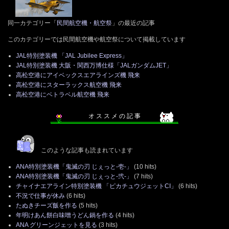
同一カテゴリー「
民間航空機・航空祭
」の最近の記事
このカテゴリーでは民間航空機や航空祭について掲載しています
JAL特別塗装機 「JAL Jubilee Express」
JAL特別塗装機 大阪・関西万博仕様「JALガンダムJET」
高松空港にアイベックスエアラインズ機 飛来
高松空港にスターラックス航空機 飛来
高松空港にベトラベル航空機 飛来
オ ス ス メ の 記 事
このような記事も読まれています
ANA特別塗装機「鬼滅の刃 じぇっと-壱-」
(10 hits)
ANA特別塗装機「鬼滅の刃 じぇっと-弐-」
(7 hits)
チャイナエアライン特別塗装機 「ピカチュウジェットCI」
(6 hits)
不況で仕事が休み
(6 hits)
たぬきチーズ飯を作る
(5 hits)
年明けあん餅白味噌うどん鍋を作る
(4 hits)
ANA グリーンジェットを見る
(3 hits)