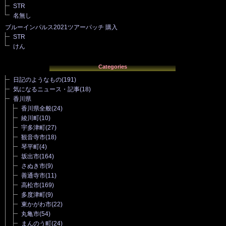
STR
名無し
ブルーインパルス2021ツアーパッチ 購入
STR
けん
Categories
日記のようなもの
(191)
気になるニュース・記事
(18)
香川県
香川県全般
(24)
綾川町
(10)
宇多津町
(27)
観音寺市
(18)
琴平町
(4)
坂出市
(164)
さぬき市
(9)
善通寺市
(11)
高松市
(169)
多度津町
(9)
東かがわ市
(22)
丸亀市
(54)
まんのう町
(24)