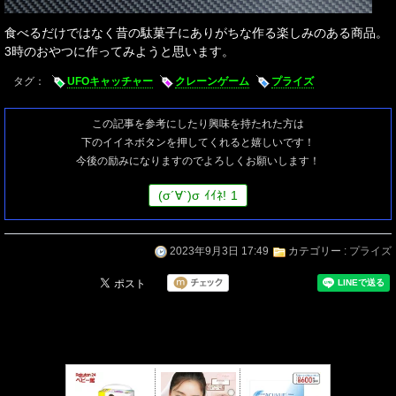
食べるだけではなく昔の駄菓子にありがちな作る楽しみのある商品。
3時のおやつに作ってみようと思います。
タグ：
UFOキャッチャー
クレーンゲーム
プライズ
この記事を参考にしたり興味を持たれた方は
下のイイネボタンを押してくれると嬉しいです！
今後の励みになりますのでよろしくお願いします！
(
σ
´∀`)
σ
ｲｲﾈ!
1
2023年9月3日 17:49
カテゴリー :
プライズ