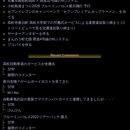
丸亀市綾歌町岡田下 国道32号線のNシステム
小松島港まつり2026 ブルーインパルス展示飛行 予行
セブンイレブンのキャンペーンで「セブンプレミアムカップラーメン」を当
てる
高松市春日町 高松大学前での可搬式オービスによる速度違反取り締まり (ス
トリートビューで見る交通違反取り締まり)
サーターアンダギーを作る
まんのう町七箇 県道4号線のNシステム
ブコパイを作る
Recent Comments
高松自動車道のオービスが全撤去
STR
秘密のコメンター
香川名物？ゲームボーイポストを見てきた
STR
ko.i.tsu
自動車免許証の更新でマイナンバーカードと連携してきましたが・・・
STR
けんけん
ブルーインパルス2022ツアーパッチ 購入
STR
秘密のコメンター