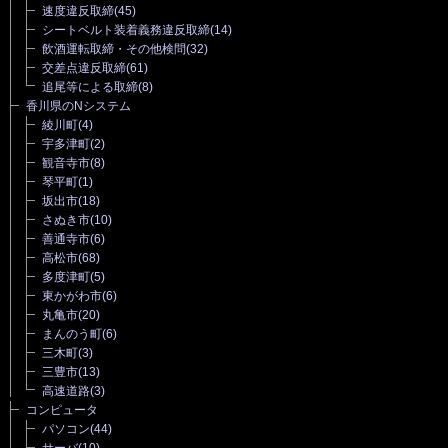
速度違反取締
(45)
シートベルト装着義務違反取締
(14)
飲酒運転取締・その他検問
(32)
交差点違反取締
(61)
追尾等による取締
(8)
香川県のNシステム
綾川町
(4)
宇多津町
(2)
観音寺市
(8)
琴平町
(1)
坂出市
(18)
さぬき市
(10)
善通寺市
(6)
高松市
(68)
多度津町
(5)
東かがわ市
(6)
丸亀市
(20)
まんのう町
(6)
三木町
(3)
三豊市
(13)
高速道路
(3)
コンピュータ
パソコン
(44)
サーバ
(10)