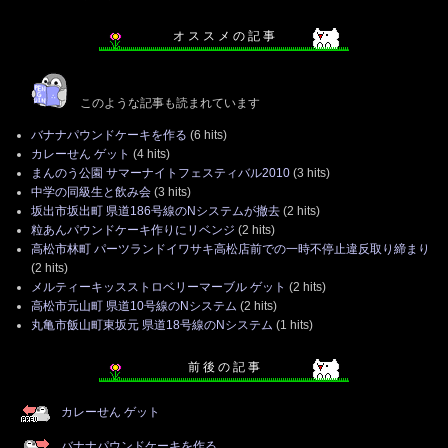
オ ス ス メ の 記 事
このような記事も読まれています
バナナパウンドケーキを作る
(6 hits)
カレーせん ゲット
(4 hits)
まんのう公園 サマーナイトフェスティバル2010
(3 hits)
中学の同級生と飲み会
(3 hits)
坂出市坂出町 県道186号線のNシステムが撤去
(2 hits)
粒あんパウンドケーキ作りにリベンジ
(2 hits)
高松市林町 パーツランドイワサキ高松店前での一時不停止違反取り締まり
(2 hits)
メルティーキッスストロベリーマーブル ゲット
(2 hits)
高松市元山町 県道10号線のNシステム
(2 hits)
丸亀市飯山町東坂元 県道18号線のNシステム
(1 hits)
前 後 の 記 事
カレーせん ゲット
バナナパウンドケーキを作る