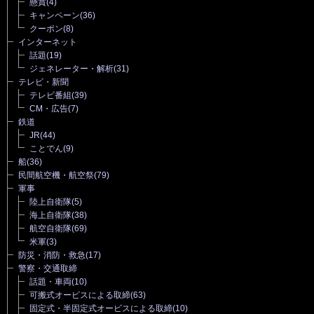
懸賞
(4)
キャンペーン
(36)
クーポン
(8)
インターネット
話題
(19)
ジェネレーター・解析
(31)
テレビ・新聞
テレビ番組
(39)
CM・広告
(7)
鉄道
JR
(44)
ことでん
(9)
船
(36)
民間航空機・航空祭
(79)
軍事
陸上自衛隊
(5)
海上自衛隊
(38)
航空自衛隊
(69)
米軍
(3)
防災・消防・救急
(17)
警察・交通取締
話題・車両
(10)
可搬式オービスによる取締
(63)
固定式・半固定式オービスによる取締
(10)