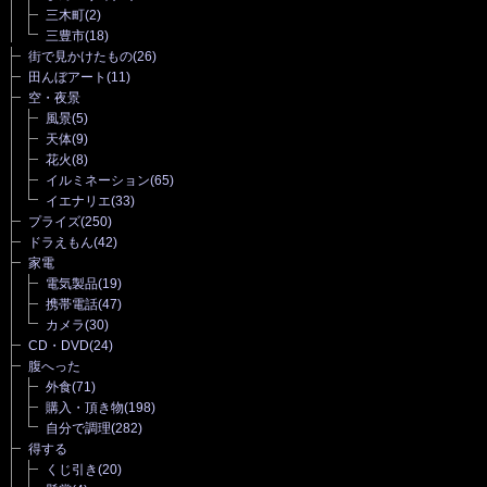
三木町
(2)
三豊市
(18)
街で見かけたもの
(26)
田んぼアート
(11)
空・夜景
風景
(5)
天体
(9)
花火
(8)
イルミネーション
(65)
イエナリエ
(33)
プライズ
(250)
ドラえもん
(42)
家電
電気製品
(19)
携帯電話
(47)
カメラ
(30)
CD・DVD
(24)
腹へった
外食
(71)
購入・頂き物
(198)
自分で調理
(282)
得する
くじ引き
(20)