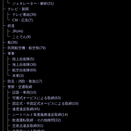
ジェネレーター・解析
(31)
テレビ・新聞
テレビ番組
(39)
CM・広告
(7)
鉄道
JR
(44)
ことでん
(9)
船
(36)
民間航空機・航空祭
(79)
軍事
陸上自衛隊
(5)
海上自衛隊
(38)
航空自衛隊
(69)
米軍
(3)
防災・消防・救急
(17)
警察・交通取締
話題・車両
(10)
可搬式オービスによる取締
(63)
固定式・半固定式オービスによる取締
(10)
速度違反取締
(45)
シートベルト装着義務違反取締
(14)
飲酒運転取締・その他検問
(32)
交差点違反取締
(61)