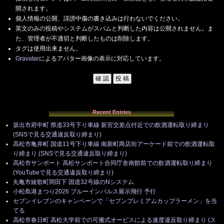
開されます。
個人情報の公開、誹謗中傷の書き込みは行わないでください。
英文のみの投稿やシステムがスパムと判断した内容は公開されません。ま
た、管理者が不適切と判断したものは削除します。
タグは使用出来ません。
Gravatar
によるアバター画像の表示に対応しています。
Recent Entries
坂出市府中町 県道33号下り車線 新宮交差点付近での飲酒運転取り締まり
(SNSで見る交通違反取り締まり)
高松市亀井町 国道11号下り車線 南新町商店街アーケード前での飲酒運転取
り締まり (SNSで見る交通違反取り締まり)
高松市サンポート 高松サンポート合同庁舎南館前での飲酒運転取り締まり
(YouTubeで見る交通違反取り締まり)
丸亀市綾歌町岡田下 国道32号線のNシステム
小松島港まつり2026 ブルーインパルス展示飛行 予行
セブンイレブンのキャンペーンで「セブンプレミアムカップラーメン」を当
てる
高松市春日町 高松大学前での可搬式オービスによる速度違反取り締まり (ス