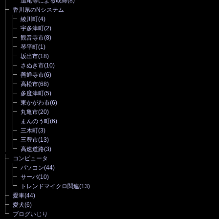
追尾等による取締
(8)
香川県のNシステム
綾川町
(4)
宇多津町
(2)
観音寺市
(8)
琴平町
(1)
坂出市
(18)
さぬき市
(10)
善通寺市
(6)
高松市
(68)
多度津町
(5)
東かがわ市
(6)
丸亀市
(20)
まんのう町
(6)
三木町
(3)
三豊市
(13)
高速道路
(3)
コンピュータ
パソコン
(44)
サーバ
(10)
トレンドマイクロ関連
(13)
愛車
(44)
愛犬
(6)
ブログいじり