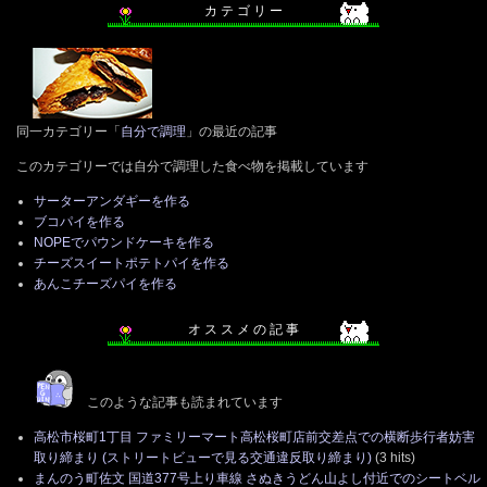
カ テ ゴ リ ー
同一カテゴリー「
自分で調理
」の最近の記事
このカテゴリーでは自分で調理した食べ物を掲載しています
サーターアンダギーを作る
ブコパイを作る
NOPEでパウンドケーキを作る
チーズスイートポテトパイを作る
あんこチーズパイを作る
オ ス ス メ の 記 事
このような記事も読まれています
高松市桜町1丁目 ファミリーマート高松桜町店前交差点での横断歩行者妨害
取り締まり (ストリートビューで見る交通違反取り締まり)
(3 hits)
まんのう町佐文 国道377号上り車線 さぬきうどん山よし付近でのシートベル