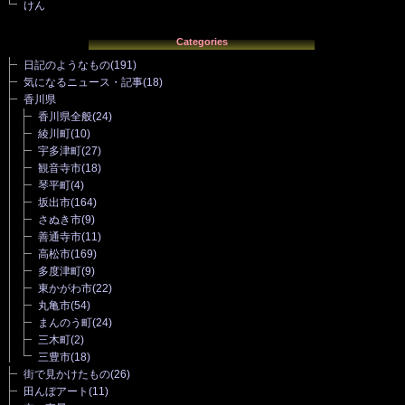
けん
Categories
日記のようなもの
(191)
気になるニュース・記事
(18)
香川県
香川県全般
(24)
綾川町
(10)
宇多津町
(27)
観音寺市
(18)
琴平町
(4)
坂出市
(164)
さぬき市
(9)
善通寺市
(11)
高松市
(169)
多度津町
(9)
東かがわ市
(22)
丸亀市
(54)
まんのう町
(24)
三木町
(2)
三豊市
(18)
街で見かけたもの
(26)
田んぼアート
(11)