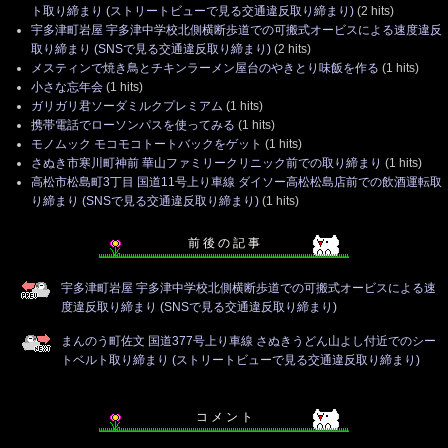
ト取り締まり (ストリートビューで見る交通違反取り締まり)
(2 hits)
宇多津町岩屋 宇多津中学校北側横断歩道での可搬式オービスによる速度違反
取り締まり (SNSで見る交通違反取り締まり)
(2 hits)
メスティンで焼き鳥とチキンラーメン屋台のやきとり味飯を作る
(1 hits)
小さな忘年会
(1 hits)
ガリガリ君ソーダミルクプレミアム
(1 hits)
携帯電話でローソンパスを使ってみる
(1 hits)
モノムック モコモコトートバックをゲット
(1 hits)
さぬき市寒川町神前 華山ファミリークリニック前での取り締まり
(1 hits)
高松市松島町3丁目 国道11号上り車線 ダイソー高松松島店前での飲酒運転取
り締まり (SNSで見る交通違反取り締まり)
(1 hits)
前 後 の 記 事
宇多津町岩屋 宇多津中学校北側横断歩道での可搬式オービスによる速
度違反取り締まり (SNSで見る交通違反取り締まり)
まんのう町佐文 国道377号上り車線 さぬきうどん山よし付近でのシー
トベルト取り締まり (ストリートビューで見る交通違反取り締まり)
コ メ ン ト