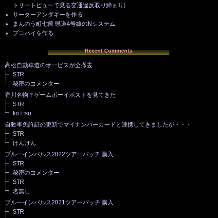
トリートビューで見る交通違反取り締まり)
サーターアンダギーを作る
まんのう町七箇 県道4号線のNシステム
ブコパイを作る
Recent Comments
高松自動車道のオービスが全撤去
STR
秘密のコメンター
香川名物？ゲームボーイポストを見てきた
STR
ko.i.tsu
自動車免許証の更新でマイナンバーカードと連携してきましたが・・・
STR
けんけん
ブルーインパルス2022ツアーパッチ 購入
STR
秘密のコメンター
STR
名無し
ブルーインパルス2021ツアーパッチ 購入
STR