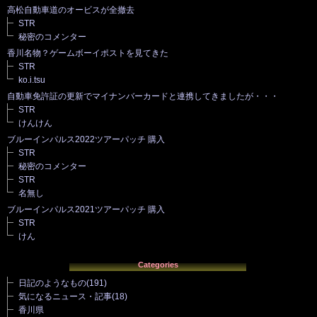
高松自動車道のオービスが全撤去
STR
秘密のコメンター
香川名物？ゲームボーイポストを見てきた
STR
ko.i.tsu
自動車免許証の更新でマイナンバーカードと連携してきましたが・・・
STR
けんけん
ブルーインパルス2022ツアーパッチ 購入
STR
秘密のコメンター
STR
名無し
ブルーインパルス2021ツアーパッチ 購入
STR
けん
Categories
日記のようなもの
(191)
気になるニュース・記事
(18)
香川県