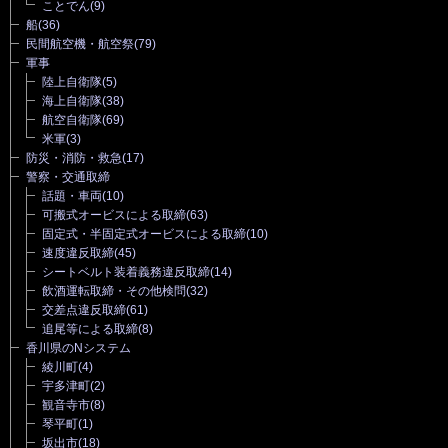
ことでん
(9)
船
(36)
民間航空機・航空祭
(79)
軍事
陸上自衛隊
(5)
海上自衛隊
(38)
航空自衛隊
(69)
米軍
(3)
防災・消防・救急
(17)
警察・交通取締
話題・車両
(10)
可搬式オービスによる取締
(63)
固定式・半固定式オービスによる取締
(10)
速度違反取締
(45)
シートベルト装着義務違反取締
(14)
飲酒運転取締・その他検問
(32)
交差点違反取締
(61)
追尾等による取締
(8)
香川県のNシステム
綾川町
(4)
宇多津町
(2)
観音寺市
(8)
琴平町
(1)
坂出市
(18)