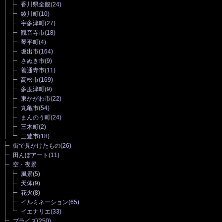
香川県全般
(24)
綾川町
(10)
宇多津町
(27)
観音寺市
(18)
琴平町
(4)
坂出市
(164)
さぬき市
(9)
善通寺市
(11)
高松市
(169)
多度津町
(9)
東かがわ市
(22)
丸亀市
(54)
まんのう町
(24)
三木町
(2)
三豊市
(18)
街で見かけたもの
(26)
田んぼアート
(11)
空・夜景
風景
(5)
天体
(9)
花火
(8)
イルミネーション
(65)
イエナリエ
(33)
プライズ
(250)