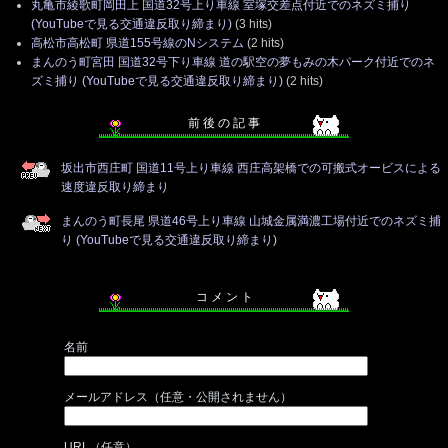
丸亀市綾歌町岡田上 国道32号上り車線 室塚交差点付近でのネズミ捕り
(YouTubeで見る交通違反取り締まり)
(3 hits)
高松市高松町 県道155号線のNシステム
(2 hits)
まんのう町宮田 国道32号下り車線 道の駅空の夢もみの木パーク付近でのネ
ズミ捕り (YouTubeで見る交通違反取り締まり)
(2 hits)
前 後 の 記 事
坂出市西庄町 国道11号上り車線 西庄高架橋での可搬式オービスによる
速度違反取り締まり
まんのう町長尾 県道46号上り車線 山城金属満濃工場付近でのネズミ捕
り (YouTubeで見る交通違反取り締まり)
コ メ ン ト
名前
メールアドレス（任意・公開されません）
URL（任意）