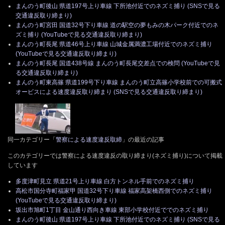
まんのう町後山 県道197号上り車線 下所池付近でのネズミ捕り (SNSで見る
交通違反取り締まり)
まんのう町宮田 国道32号下り車線 道の駅空の夢もみの木パーク付近でのネ
ズミ捕り (YouTubeで見る交通違反取り締まり)
まんのう町長尾 県道46号上り車線 山城金属満濃工場付近でのネズミ捕り
(YouTubeで見る交通違反取り締まり)
まんのう町長尾 国道438号線 まんのう町長尾交差点での検問 (YouTubeで見
る交通違反取り締まり)
まんのう町東高篠 県道199号下り車線 まんのう町立高篠小学校前での可搬式
オービスによる速度違反取り締まり (SNSで見る交通違反取り締まり)
同一カテゴリー「
警察による速度違反取締
」の最近の記事
このカテゴリーでは警察による速度違反の取り締まり(ネズミ捕り)について掲載
しています
多度津町見立 県道21号上り車線 白方トンネル手前でのネズミ捕り
高松市国分寺町福家甲 国道32号下り車線 福家高架橋西側でのネズミ捕り
(YouTubeで見る交通違反取り締まり)
坂出市旭町1丁目 金山通り西向き車線 東部小学校付近ででのネズミ捕り
まんのう町後山 県道197号上り車線 下所池付近でのネズミ捕り (SNSで見る