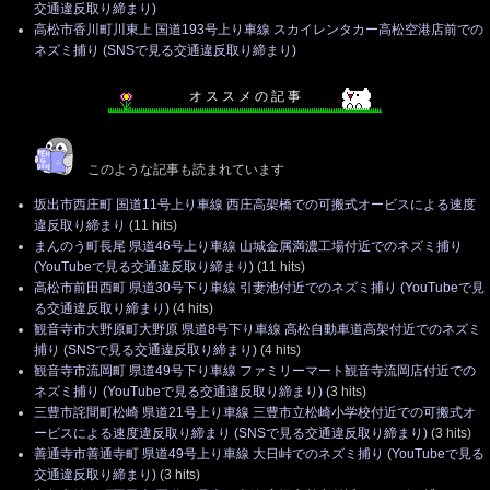
交通違反取り締まり)
高松市香川町川東上 国道193号上り車線 スカイレンタカー高松空港店前での
ネズミ捕り (SNSで見る交通違反取り締まり)
オ ス ス メ の 記 事
このような記事も読まれています
坂出市西庄町 国道11号上り車線 西庄高架橋での可搬式オービスによる速度
違反取り締まり
(11 hits)
まんのう町長尾 県道46号上り車線 山城金属満濃工場付近でのネズミ捕り
(YouTubeで見る交通違反取り締まり)
(11 hits)
高松市前田西町 県道30号下り車線 引妻池付近でのネズミ捕り (YouTubeで見
る交通違反取り締まり)
(4 hits)
観音寺市大野原町大野原 県道8号下り車線 高松自動車道高架付近でのネズミ
捕り (SNSで見る交通違反取り締まり)
(4 hits)
観音寺市流岡町 県道49号下り車線 ファミリーマート観音寺流岡店付近での
ネズミ捕り (YouTubeで見る交通違反取り締まり)
(3 hits)
三豊市詫間町松崎 県道21号上り車線 三豊市立松崎小学校付近での可搬式オ
ービスによる速度違反取り締まり (SNSで見る交通違反取り締まり)
(3 hits)
善通寺市善通寺町 県道49号上り車線 大日峠でのネズミ捕り (YouTubeで見る
交通違反取り締まり)
(3 hits)