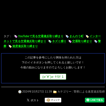
タグ：
YouTubeで見る交通違反取り締まり
まんのう町
インター
ネットで見る交通違反取り締まり
ネズミ捕り
交通取り締まり
警
察
速度違反取り締まり
この記事を参考にしたり興味を持たれた方は
下のイイネボタンを押してくれると嬉しいです！
今後の励みになりますのでよろしくお願いします！
(
σ
´∀`)
σ
ｲｲﾈ!
1
2024年10月27日 11:39
カテゴリー :
警察による速度違反取締