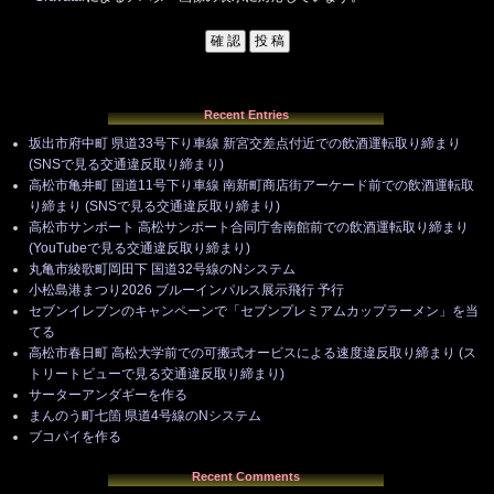
Recent Entries
坂出市府中町 県道33号下り車線 新宮交差点付近での飲酒運転取り締まり
(SNSで見る交通違反取り締まり)
高松市亀井町 国道11号下り車線 南新町商店街アーケード前での飲酒運転取
り締まり (SNSで見る交通違反取り締まり)
高松市サンポート 高松サンポート合同庁舎南館前での飲酒運転取り締まり
(YouTubeで見る交通違反取り締まり)
丸亀市綾歌町岡田下 国道32号線のNシステム
小松島港まつり2026 ブルーインパルス展示飛行 予行
セブンイレブンのキャンペーンで「セブンプレミアムカップラーメン」を当
てる
高松市春日町 高松大学前での可搬式オービスによる速度違反取り締まり (ス
トリートビューで見る交通違反取り締まり)
サーターアンダギーを作る
まんのう町七箇 県道4号線のNシステム
ブコパイを作る
Recent Comments