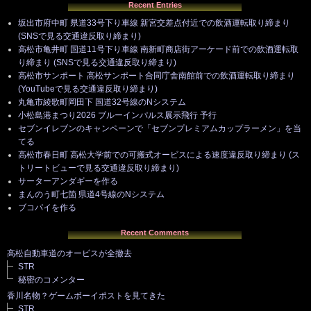
Recent Entries
坂出市府中町 県道33号下り車線 新宮交差点付近での飲酒運転取り締まり
(SNSで見る交通違反取り締まり)
高松市亀井町 国道11号下り車線 南新町商店街アーケード前での飲酒運転取
り締まり (SNSで見る交通違反取り締まり)
高松市サンポート 高松サンポート合同庁舎南館前での飲酒運転取り締まり
(YouTubeで見る交通違反取り締まり)
丸亀市綾歌町岡田下 国道32号線のNシステム
小松島港まつり2026 ブルーインパルス展示飛行 予行
セブンイレブンのキャンペーンで「セブンプレミアムカップラーメン」を当
てる
高松市春日町 高松大学前での可搬式オービスによる速度違反取り締まり (ス
トリートビューで見る交通違反取り締まり)
サーターアンダギーを作る
まんのう町七箇 県道4号線のNシステム
ブコパイを作る
Recent Comments
高松自動車道のオービスが全撤去
STR
秘密のコメンター
香川名物？ゲームボーイポストを見てきた
STR