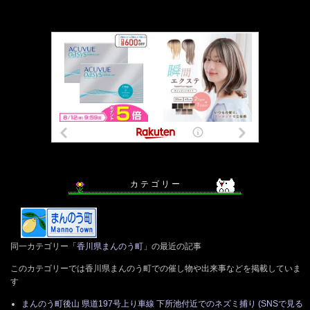
カ テ ゴ リ ー
同一カテゴリー「
香川県まんのう町
」の最近の記事
このカテゴリーでは香川県まんのう町での催し物や出来事などを掲載していま
す
まんのう町後山 県道197号上り車線 下所池付近でのネズミ捕り (SNSで見る