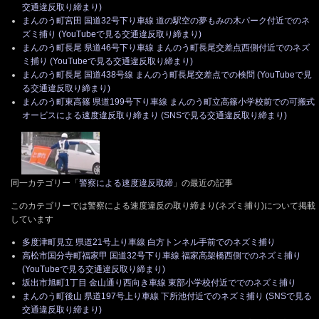
交通違反取り締まり)
まんのう町宮田 国道32号下り車線 道の駅空の夢もみの木パーク付近でのネ
ズミ捕り (YouTubeで見る交通違反取り締まり)
まんのう町長尾 県道46号下り車線 まんのう町長尾交差点西側付近でのネズ
ミ捕り (YouTubeで見る交通違反取り締まり)
まんのう町長尾 国道438号線 まんのう町長尾交差点での検問 (YouTubeで見
る交通違反取り締まり)
まんのう町東高篠 県道199号下り車線 まんのう町立高篠小学校前での可搬式
オービスによる速度違反取り締まり (SNSで見る交通違反取り締まり)
同一カテゴリー「
警察による速度違反取締
」の最近の記事
このカテゴリーでは警察による速度違反の取り締まり(ネズミ捕り)について掲載
しています
多度津町見立 県道21号上り車線 白方トンネル手前でのネズミ捕り
高松市国分寺町福家甲 国道32号下り車線 福家高架橋西側でのネズミ捕り
(YouTubeで見る交通違反取り締まり)
坂出市旭町1丁目 金山通り西向き車線 東部小学校付近ででのネズミ捕り
まんのう町後山 県道197号上り車線 下所池付近でのネズミ捕り (SNSで見る
交通違反取り締まり)