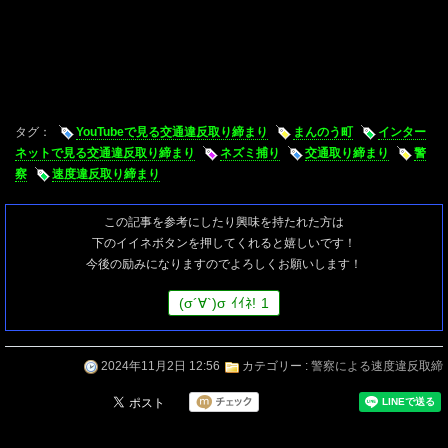
タグ：
YouTubeで見る交通違反取り締まり
まんのう町
インター
ネットで見る交通違反取り締まり
ネズミ捕り
交通取り締まり
警
察
速度違反取り締まり
この記事を参考にしたり興味を持たれた方は
下のイイネボタンを押してくれると嬉しいです！
今後の励みになりますのでよろしくお願いします！
(
σ
´∀`)
σ
ｲｲﾈ!
1
2024年11月2日 12:56
カテゴリー :
警察による速度違反取締