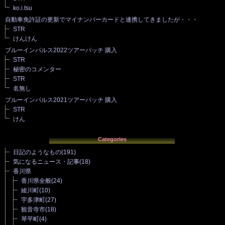
ko.i.tsu
自動車免許証の更新でマイナンバーカードと連携してきましたが・・・
STR
けんけん
ブルーインパルス2022ツアーパッチ 購入
STR
秘密のコメンター
STR
名無し
ブルーインパルス2021ツアーパッチ 購入
STR
けん
Categories
日記のようなもの
(191)
気になるニュース・記事
(18)
香川県
香川県全般
(24)
綾川町
(10)
宇多津町
(27)
観音寺市
(18)
琴平町
(4)