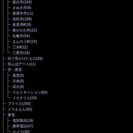
坂出市
(164)
さぬき市
(9)
善通寺市
(11)
高松市
(169)
多度津町
(9)
東かがわ市
(22)
丸亀市
(54)
まんのう町
(24)
三木町
(2)
三豊市
(18)
街で見かけたもの
(26)
田んぼアート
(11)
空・夜景
風景
(5)
天体
(9)
花火
(8)
イルミネーション
(65)
イエナリエ
(33)
プライズ
(250)
ドラえもん
(42)
家電
電気製品
(19)
携帯電話
(47)
カメラ
(30)