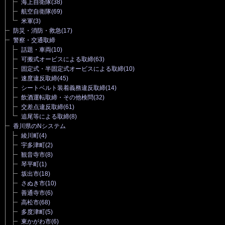
海上自衛隊
(38)
航空自衛隊
(69)
米軍
(3)
防災・消防・救急
(17)
警察・交通取締
話題・車両
(10)
可搬式オービスによる取締
(63)
固定式・半固定式オービスによる取締
(10)
速度違反取締
(45)
シートベルト装着義務違反取締
(14)
飲酒運転取締・その他検問
(32)
交差点違反取締
(61)
追尾等による取締
(8)
香川県のNシステム
綾川町
(4)
宇多津町
(2)
観音寺市
(8)
琴平町
(1)
坂出市
(18)
さぬき市
(10)
善通寺市
(6)
高松市
(68)
多度津町
(5)
東かがわ市
(6)