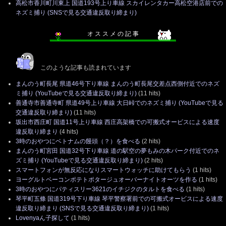
高松市香川町川東上 国道193号上り車線 スカイレンタカー高松空港店前での
ネズミ捕り (SNSで見る交通違反取り締まり)
オ ス ス メ の 記 事
このような記事も読まれています
まんのう町長尾 県道46号下り車線 まんのう町長尾交差点西側付近でのネズ
ミ捕り (YouTubeで見る交通違反取り締まり)
(11 hits)
善通寺市善通寺町 県道49号上り車線 大日峠でのネズミ捕り (YouTubeで見る
交通違反取り締まり)
(11 hits)
坂出市西庄町 国道11号上り車線 西庄高架橋での可搬式オービスによる速度
違反取り締まり
(4 hits)
3時のおやつにベトナムの饅頭（？）を食べる
(2 hits)
まんのう町宮田 国道32号下り車線 道の駅空の夢もみの木パーク付近でのネ
ズミ捕り (YouTubeで見る交通違反取り締まり)
(2 hits)
スマートフォンが無反応になりスマートウォッチに助けてもらう
(1 hits)
ヨーグルトベーコンポテトポタージュオーバーナイトオーツを作る
(1 hits)
3時のおやつにパティスリー3621のイチジクのタルトを食べる
(1 hits)
琴平町五條 国道319号下り車線 琴平警察署前での可搬式オービスによる速度
違反取り締まり (SNSで見る交通違反取り締まり)
(1 hits)
Lovenyaん子探して
(1 hits)