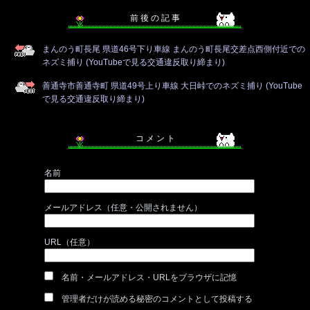
前 後 の 記 事
まんのう町長尾 県道46号下り車線 まんのう町長尾交差点西側付近での
ネズミ捕り (YouTubeで見る交通違反取り締まり)
善通寺市善通寺町 県道49号上り車線 大日峠でのネズミ捕り (YouTube
で見る交通違反取り締まり)
コ メ ン ト
名前
メールアドレス（任意・公開されません）
URL（任意）
名前・メールアドレス・URLをブラウザに記憶
管理者だけが読める秘密のコメントとして投稿する