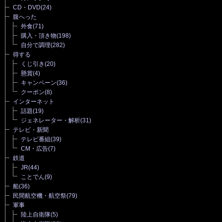
CD・DVD
(24)
腹へった
外食
(71)
購入・頂き物
(198)
自分で調理
(282)
得する
くじ引き
(20)
懸賞
(4)
キャンペーン
(36)
クーポン
(8)
インターネット
話題
(19)
ジェネレーター・解析
(31)
テレビ・新聞
テレビ番組
(39)
CM・広告
(7)
鉄道
JR
(44)
ことでん
(9)
船
(36)
民間航空機・航空祭
(79)
軍事
陸上自衛隊
(5)