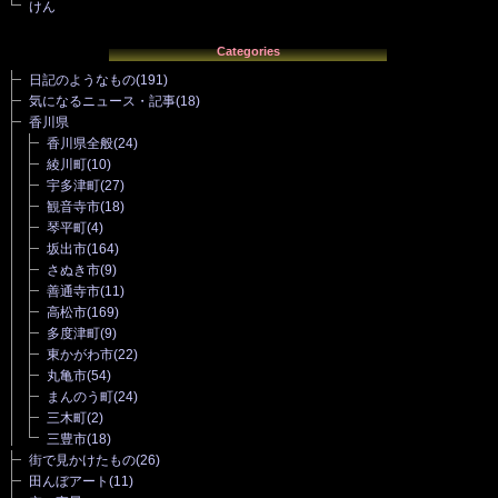
けん
Categories
日記のようなもの
(191)
気になるニュース・記事
(18)
香川県
香川県全般
(24)
綾川町
(10)
宇多津町
(27)
観音寺市
(18)
琴平町
(4)
坂出市
(164)
さぬき市
(9)
善通寺市
(11)
高松市
(169)
多度津町
(9)
東かがわ市
(22)
丸亀市
(54)
まんのう町
(24)
三木町
(2)
三豊市
(18)
街で見かけたもの
(26)
田んぼアート
(11)