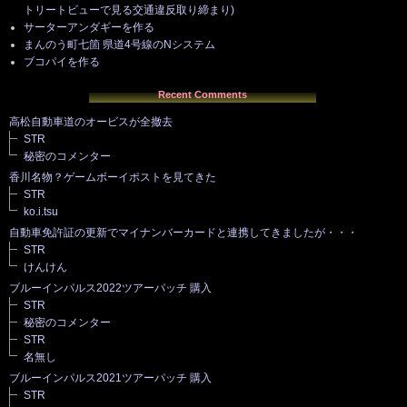
トリートビューで見る交通違反取り締まり)
サーターアンダギーを作る
まんのう町七箇 県道4号線のNシステム
ブコパイを作る
Recent Comments
高松自動車道のオービスが全撤去
STR
秘密のコメンター
香川名物？ゲームボーイポストを見てきた
STR
ko.i.tsu
自動車免許証の更新でマイナンバーカードと連携してきましたが・・・
STR
けんけん
ブルーインパルス2022ツアーパッチ 購入
STR
秘密のコメンター
STR
名無し
ブルーインパルス2021ツアーパッチ 購入
STR