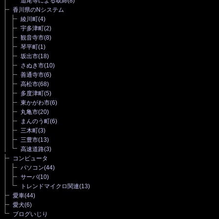
追尾等による取締
(8)
香川県のNシステム
綾川町
(4)
宇多津町
(2)
観音寺市
(8)
琴平町
(1)
坂出市
(18)
さぬき市
(10)
善通寺市
(6)
高松市
(68)
多度津町
(5)
東かがわ市
(6)
丸亀市
(20)
まんのう町
(6)
三木町
(3)
三豊市
(13)
高速道路
(3)
コンピュータ
パソコン
(44)
サーバ
(10)
トレンドマイクロ関連
(13)
愛車
(44)
愛犬
(6)
ブログいじり