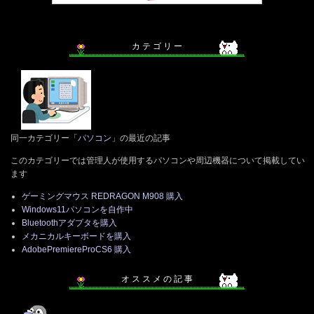
カ テ ゴ リ ー
同一カテゴリー「
パソコン
」の最近の記事
このカテゴリーでは管理人が使用するパソコンや周辺機器について掲載してい
ます
ゲーミングマウス REDRAGON M908 購入
Windows11パソコンを自作中
Bluetoothアダプタを購入
メカニカルキーボードを購入
AdobePremiereProCS6 購入
オ ス ス メ の 記 事