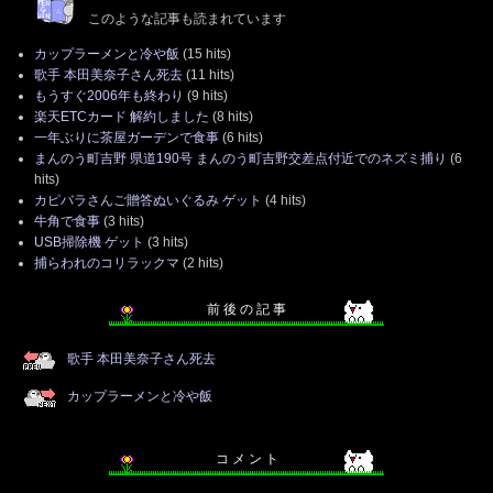
このような記事も読まれています
カップラーメンと冷や飯
(15 hits)
歌手 本田美奈子さん死去
(11 hits)
もうすぐ2006年も終わり
(9 hits)
楽天ETCカード 解約しました
(8 hits)
一年ぶりに茶屋ガーデンで食事
(6 hits)
まんのう町吉野 県道190号 まんのう町吉野交差点付近でのネズミ捕り
(6
hits)
カピバラさんご贈答ぬいぐるみ ゲット
(4 hits)
牛角で食事
(3 hits)
USB掃除機 ゲット
(3 hits)
捕らわれのコリラックマ
(2 hits)
前 後 の 記 事
歌手 本田美奈子さん死去
カップラーメンと冷や飯
コ メ ン ト