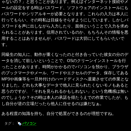
ゃないの？」と思うことがあります。例えばインターネット接続やメ
ールの設定をする時はパスワード、ソフトウェアのインストールにも
パスワードやシリアルキーが必要となります。これらの入力は本人に
行ってもらい、その時私は目線をそらすようにしています。しかしパ
スワードを声に出しながら入力したり、面倒ということで入力を求め
られることがあります。信用されているのか、もちろんその情報を悪
用することはありませんが、パスワードは大切にしてもらいたいで
す。
同級生の知人に、動作が重くなったのと付き合っていた彼女の分のデ
ータを消して欲しいということで、OSのクリーンインストールを行
ったことがあります。時間がかかるのでパソコンを預かり、ブラウザ
のブックマークやメール、ワードやエクセルのデータ、保存してある
MP3や画像等を一旦外付けのハードディスクへ退避させての作業とな
りました。どれも大事なデータで他人に見られたくないモノもあると
思うのですが、「それを見られるかもしれない」という危機感は無い
のでしょうか？その時は本人の承諾を得たうえでの作業でしたが、も
し自分が逆の立場だったら他人に任せるのは嫌だなぁ。
ある程度の知識を持ち、自分で処置ができるのが理想ですね。
タグ：
パソコン