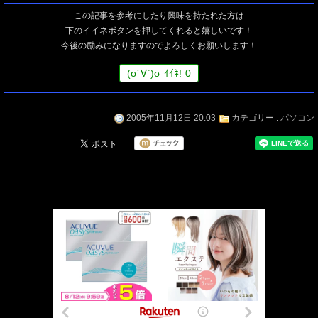
この記事を参考にしたり興味を持たれた方は
下のイイネボタンを押してくれると嬉しいです！
今後の励みになりますのでよろしくお願いします！
(
σ
´∀`)
σ
ｲｲﾈ!
0
2005年11月12日 20:03
カテゴリー :
パソコン