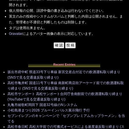
開されます。
個人情報の公開、誹謗中傷の書き込みは行わないでください。
英文のみの投稿やシステムがスパムと判断した内容は公開されません。ま
た、管理者が不適切と判断したものは削除します。
タグは使用出来ません。
Gravatar
によるアバター画像の表示に対応しています。
Recent Entries
坂出市府中町 県道33号下り車線 新宮交差点付近での飲酒運転取り締まり
(SNSで見る交通違反取り締まり)
高松市亀井町 国道11号下り車線 南新町商店街アーケード前での飲酒運転取
り締まり (SNSで見る交通違反取り締まり)
高松市サンポート 高松サンポート合同庁舎南館前での飲酒運転取り締まり
(YouTubeで見る交通違反取り締まり)
丸亀市綾歌町岡田下 国道32号線のNシステム
小松島港まつり2026 ブルーインパルス展示飛行 予行
セブンイレブンのキャンペーンで「セブンプレミアムカップラーメン」を当
てる
高松市春日町 高松大学前での可搬式オービスによる速度違反取り締まり (ス