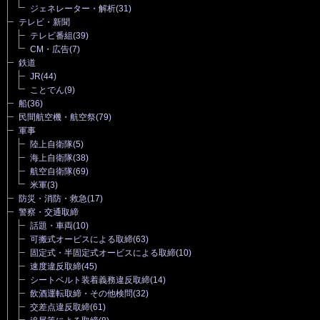
ジェネレーター・解析
(31)
テレビ・新聞
テレビ番組
(39)
CM・広告
(7)
鉄道
JR
(44)
ことでん
(9)
船
(36)
民間航空機・航空祭
(79)
軍事
陸上自衛隊
(5)
海上自衛隊
(38)
航空自衛隊
(69)
米軍
(3)
防災・消防・救急
(17)
警察・交通取締
話題・車両
(10)
可搬式オービスによる取締
(63)
固定式・半固定式オービスによる取締
(10)
速度違反取締
(45)
シートベルト装着義務違反取締
(14)
飲酒運転取締・その他検問
(32)
交差点違反取締
(61)