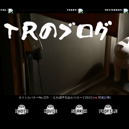
タイトルバナーNo.225 ： むれ源平石あかりロード2013 [
関連記事
]