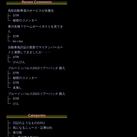
Recent Comments
高松自動車道のオービスが全撤去
STR
秘密のコメンター
香川名物？ゲームボーイポストを見てき
た
STR
ko.i.tsu
自動車免許証の更新でマイナンバーカー
ドと連携してきましたが・・・
STR
けんけん
ブルーインパルス2022ツアーパッチ 購入
STR
秘密のコメンター
STR
名無し
ブルーインパルス2021ツアーパッチ 購入
STR
けん
Categories
日記のようなもの
(191)
気になるニュース・記事
(18)
香川県