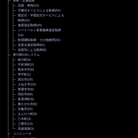
警察・交通取締
話題・車両
(10)
可搬式オービスによる取締
(63)
固定式・半固定式オービスによる
取締
(10)
速度違反取締
(45)
シートベルト装着義務違反取締
(14)
飲酒運転取締・その他検問
(32)
交差点違反取締
(61)
追尾等による取締
(8)
香川県のNシステム
綾川町
(4)
宇多津町
(2)
観音寺市
(8)
琴平町
(1)
坂出市
(18)
さぬき市
(10)
善通寺市
(6)
高松市
(68)
多度津町
(5)
東かがわ市
(6)
丸亀市
(20)
まんのう町
(6)
三木町
(3)
三豊市
(13)
高速道路
(3)
コンピュータ