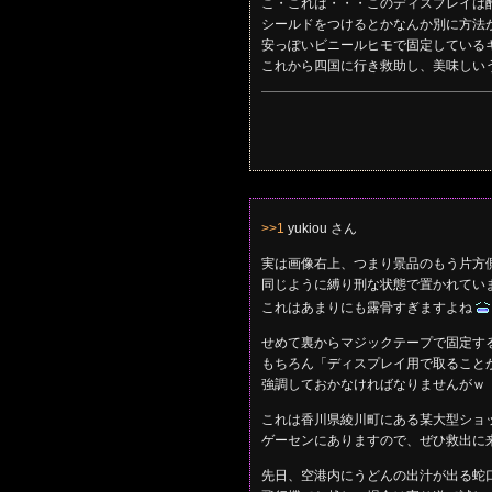
こ・これは・・・このディスプレイは
シールドをつけるとかなんか別に方法
安っぽいビニールヒモで固定している
これから四国に行き救助し、美味しい
>>1
yukiou さん
実は画像右上、つまり景品のもう片方
同じように縛り刑な状態で置かれてい
これはあまりにも露骨すぎますよね
せめて裏からマジックテープで固定す
もちろん「ディスプレイ用で取ること
強調しておかなければなりませんがｗ
これは香川県綾川町にある某大型ショ
ゲーセンにありますので、ぜひ救出に
先日、空港内にうどんの出汁が出る蛇