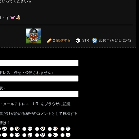
ていってくださいｗ
ま～す
2
[返信する]
STR
2010年7月14日 20:42
ドレス（任意・公開されません）
任意）
・メールアドレス・URLをブラウザに記憶
者だけが読める秘密のコメントとして投稿する
情は？