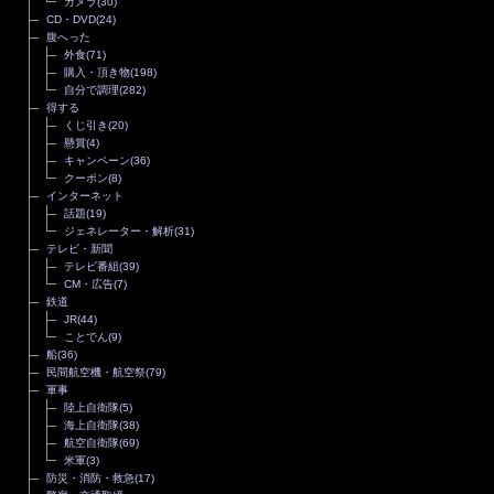
カメラ
(30)
CD・DVD
(24)
腹へった
外食
(71)
購入・頂き物
(198)
自分で調理
(282)
得する
くじ引き
(20)
懸賞
(4)
キャンペーン
(36)
クーポン
(8)
インターネット
話題
(19)
ジェネレーター・解析
(31)
テレビ・新聞
テレビ番組
(39)
CM・広告
(7)
鉄道
JR
(44)
ことでん
(9)
船
(36)
民間航空機・航空祭
(79)
軍事
陸上自衛隊
(5)
海上自衛隊
(38)
航空自衛隊
(69)
米軍
(3)
防災・消防・救急
(17)