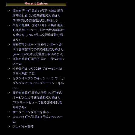
Recent Entries
坂出市府中町 県道33号下り車線 新宮
交差点付近での飲酒運転取り締まり
(SNSで見る交通違反取り締まり)
高松市亀井町 国道11号下り車線 南新
町商店街アーケード前での飲酒運転取
り締まり (SNSで見る交通違反取り締
まり)
高松市サンポート 高松サンポート合
同庁舎南館前での飲酒運転取り締まり
(YouTubeで見る交通違反取り締まり)
丸亀市綾歌町岡田下 国道32号線のNシ
ステム
小松島港まつり2026 ブルーインパル
ス展示飛行 予行
セブンイレブンのキャンペーンで「セ
ブンプレミアムカップラーメン」を当
てる
高松市春日町 高松大学前での可搬式
オービスによる速度違反取り締まり
(ストリートビューで見る交通違反取
り締まり)
サーターアンダギーを作る
まんのう町七箇 県道4号線のNシステ
ム
ブコパイを作る