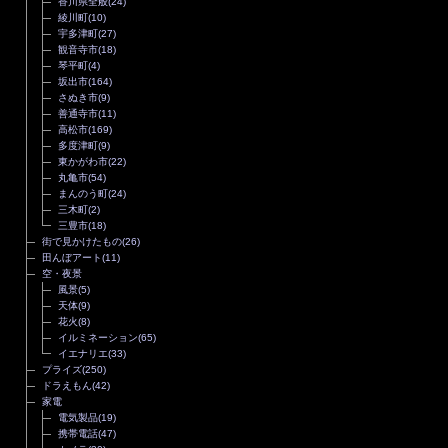
香川県全般
(24)
綾川町
(10)
宇多津町
(27)
観音寺市
(18)
琴平町
(4)
坂出市
(164)
さぬき市
(9)
善通寺市
(11)
高松市
(169)
多度津町
(9)
東かがわ市
(22)
丸亀市
(54)
まんのう町
(24)
三木町
(2)
三豊市
(18)
街で見かけたもの
(26)
田んぼアート
(11)
空・夜景
風景
(5)
天体
(9)
花火
(8)
イルミネーション
(65)
イエナリエ
(33)
プライズ
(250)
ドラえもん
(42)
家電
電気製品
(19)
携帯電話
(47)