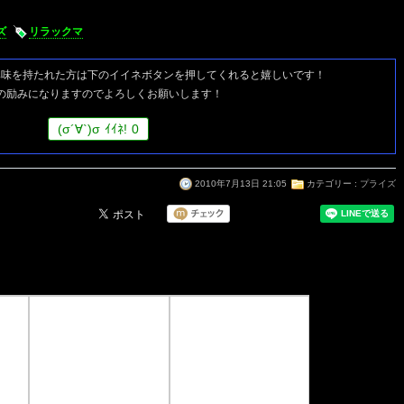
ズ
リラックマ
興味を持たれた方は
下のイイネボタンを押してくれると嬉しいです！
の励みになりますのでよろしくお願いします！
(
σ
´∀`)
σ
ｲｲﾈ!
0
2010年7月13日 21:05
カテゴリー :
プライズ