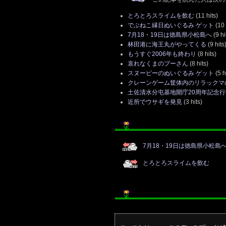
とろとろスライムを飲む
(11 hits)
でぶねこ縁日ぬいぐるみ ゲット
(10 
7月18・19日は徳島県小松島へ
(9 hi
林田港に海王丸がやってくる
(9 hits
もうすぐ2006年も終わり
(8 hits)
哀れなくまのプーさん
(8 hits)
スヌーピーのぬいぐるみ ゲット
(5 h
クレーンゲーム筐体内のリラックマ
土佐清水分屯基地開庁20周年記念行
近所でウサギを発見
(3 hits)
7月18・19日は徳島県小松島
とろとろスライムを飲む