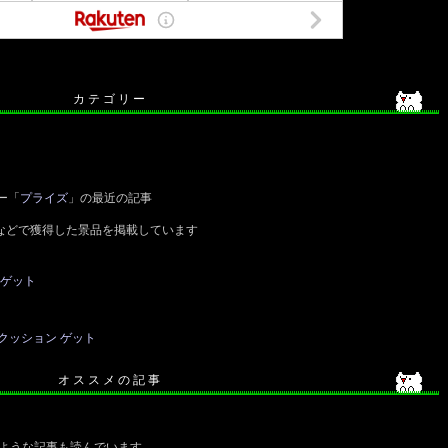
カ テ ゴ リ ー
ー「
プライズ
」の最近の記事
などで獲得した景品を掲載しています
 ゲット
クッション ゲット
オ ス ス メ の 記 事
ような記事も読んでいます