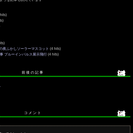
hits)
ts)
)
its)
の夜ふかしソーラーマスコット
(4 hits)
事 ブルーインパルス展示飛行
(4 hits)
前 後 の 記 事
へ
コ メ ン ト