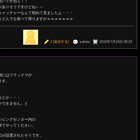
酷いですねぇ！！
がありそうですけどね～～
キャッチャーなんて初めて見ましたよ・・・
うどんでも食べて帰りますかｗｗｗｗｗｗｗ
1
[返信する]
yukiou
2010年7月14日 05:32
側にはリラックマが
ます。
るとか・・・
ができません」と
ッピングセンター内の
来てやってください。
口が設置されたそうです。