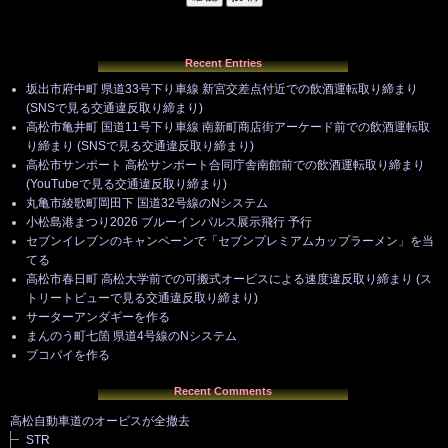
Recent Entries
坂出市府中町 県道33号下り車線 新宮交差点付近での飲酒運転取り締まり
(SNSで見る交通違反取り締まり)
高松市亀井町 国道11号下り車線 南新町商店街アーケード前での飲酒運転取
り締まり (SNSで見る交通違反取り締まり)
高松市サンポート 高松サンポート合同庁舎南館前での飲酒運転取り締まり
(YouTubeで見る交通違反取り締まり)
丸亀市綾歌町岡田下 国道32号線のNシステム
小松島港まつり2026 ブルーインパルス展示飛行 予行
セブンイレブンのキャンペーンで「セブンプレミアムカップラーメン」を当
てる
高松市春日町 高松大学前での可搬式オービスによる速度違反取り締まり (ス
トリートビューで見る交通違反取り締まり)
サーターアンダギーを作る
まんのう町七箇 県道4号線のNシステム
ブコパイを作る
Recent Comments
高松自動車道のオービスが全撤去
STR