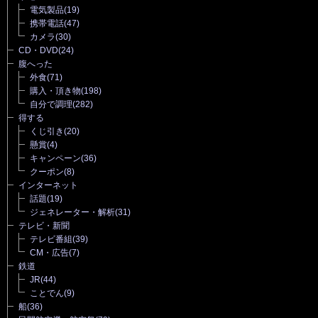
電気製品
(19)
携帯電話
(47)
カメラ
(30)
CD・DVD
(24)
腹へった
外食
(71)
購入・頂き物
(198)
自分で調理
(282)
得する
くじ引き
(20)
懸賞
(4)
キャンペーン
(36)
クーポン
(8)
インターネット
話題
(19)
ジェネレーター・解析
(31)
テレビ・新聞
テレビ番組
(39)
CM・広告
(7)
鉄道
JR
(44)
ことでん
(9)
船
(36)