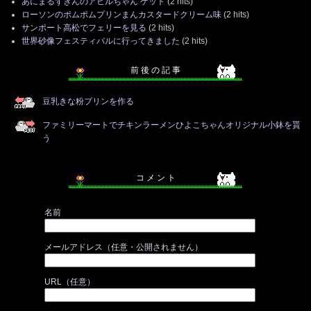
あにまるずきんのアヒルちゃん ゲット
(2 hits)
ローソンのポムポムプリンまんカスタードクリーム味
(2 hits)
サンポート高松でフェリーを見る
(2 hits)
世界砂像フェスティバルに行ってきました
(2 hits)
前 後 の 記 事
豆乳きな粉プリンを作る
ファミリーマートでチキンラーメンひよこちゃんオリジナル小鉢を貰
う
コ メ ン ト
名前
メールアドレス（任意・公開されません）
URL（任意）