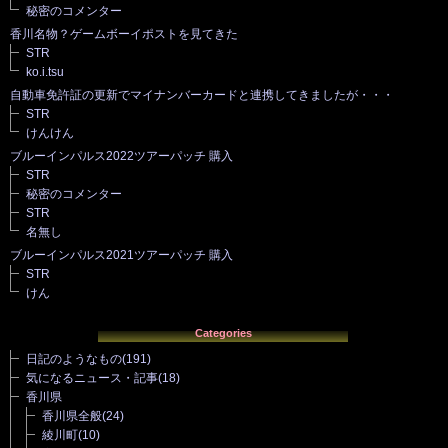
秘密のコメンター
香川名物？ゲームボーイポストを見てきた
STR
ko.i.tsu
自動車免許証の更新でマイナンバーカードと連携してきましたが・・・
STR
けんけん
ブルーインパルス2022ツアーパッチ 購入
STR
秘密のコメンター
STR
名無し
ブルーインパルス2021ツアーパッチ 購入
STR
けん
Categories
日記のようなもの
(191)
気になるニュース・記事
(18)
香川県
香川県全般
(24)
綾川町
(10)