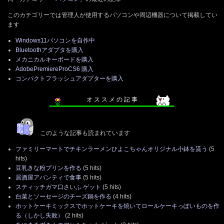
このカテゴリーでは管理人が使用するパソコンや周辺機器について掲載してい
ます
Windows11パソコンを自作中
Bluetoothアダプタを購入
メカニカルキーボードを購入
AdobePremiereProCS6 購入
コンパクトフラッシュアダプターを購入
オ ス ス メ の 記 事
このような記事も読まれています
ファミリーマートでチキンラーメンひよこちゃんオリジナル小鉢を貰う
(5
hits)
豆乳きな粉プリンを作る
(5 hits)
居酒屋アバンティで食事
(5 hits)
スティッチガマ口さいふ ゲット
(5 hits)
白菜とソーセージのチーズ鍋を作る
(4 hits)
ホットケーキミックスでホットケーキを焼いてロールケーキっぽいものを作
る（しかし失敗）
(2 hits)