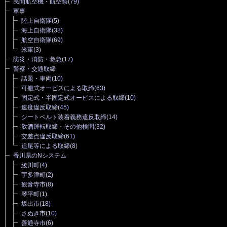
民間航空機・航空祭
(79)
軍事
陸上自衛隊
(5)
海上自衛隊
(38)
航空自衛隊
(69)
米軍
(3)
防災・消防・救急
(17)
警察・交通取締
話題・車両
(10)
可搬式オービスによる取締
(63)
固定式・半固定式オービスによる取締
(10)
速度違反取締
(45)
シートベルト装着義務違反取締
(14)
飲酒運転取締・その他検問
(32)
交差点違反取締
(61)
追尾等による取締
(8)
香川県のNシステム
綾川町
(4)
宇多津町
(2)
観音寺市
(8)
琴平町
(1)
坂出市
(18)
さぬき市
(10)
善通寺市
(6)