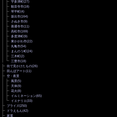
宇多津町
(27)
観音寺市
(18)
琴平町
(4)
坂出市
(164)
さぬき市
(9)
善通寺市
(11)
高松市
(169)
多度津町
(9)
東かがわ市
(22)
丸亀市
(54)
まんのう町
(24)
三木町
(2)
三豊市
(18)
街で見かけたもの
(26)
田んぼアート
(11)
空・夜景
風景
(5)
天体
(9)
花火
(8)
イルミネーション
(65)
イエナリエ
(33)
プライズ
(250)
ドラえもん
(42)
家電