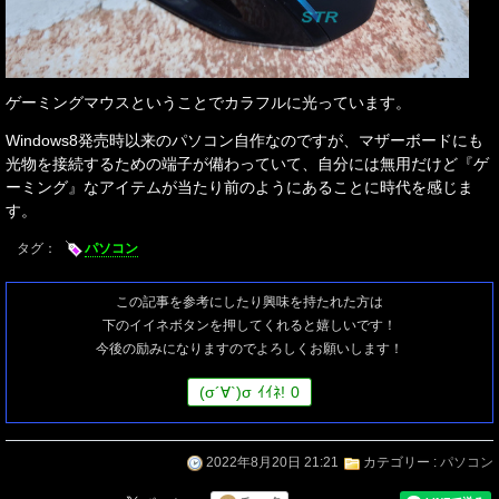
ゲーミングマウスということでカラフルに光っています。
Windows8発売時以来のパソコン自作なのですが、マザーボードにも
光物を接続するための端子が備わっていて、自分には無用だけど『ゲ
ーミング』なアイテムが当たり前のようにあることに時代を感じま
す。
タグ：
パソコン
この記事を参考にしたり興味を持たれた方は
下のイイネボタンを押してくれると嬉しいです！
今後の励みになりますのでよろしくお願いします！
(
σ
´∀`)
σ
ｲｲﾈ!
0
2022年8月20日 21:21
カテゴリー :
パソコン