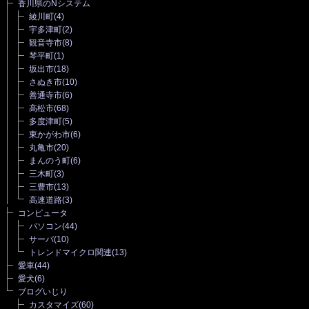
香川県のNシステム
綾川町
(4)
宇多津町
(2)
観音寺市
(8)
琴平町
(1)
坂出市
(18)
さぬき市
(10)
善通寺市
(6)
高松市
(68)
多度津町
(5)
東かがわ市
(6)
丸亀市
(20)
まんのう町
(6)
三木町
(3)
三豊市
(13)
高速道路
(3)
コンピュータ
パソコン
(44)
サーバ
(10)
トレンドマイクロ関連
(13)
愛車
(44)
愛犬
(6)
ブログいじり
カスタマイズ
(60)