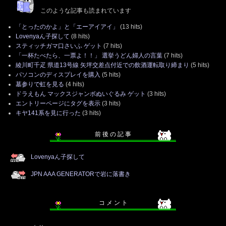
このような記事も読まれています
「とったのかよ」と「エーアイアイ」
(13 hits)
Lovenyaん子探して
(8 hits)
スティッチガマ口さいふ ゲット
(7 hits)
「一杯たべたら、一票よ！！」 選挙うどん婦人の言葉
(7 hits)
綾川町千疋 県道13号線 矢坪交差点付近での飲酒運転取り締まり
(5 hits)
パソコンのディスプレイを購入
(5 hits)
墓参りで虹を見る
(4 hits)
ドラえもん マックスジャンボぬいぐるみ ゲット
(3 hits)
エントリーページにタグを表示
(3 hits)
キヤ141系を見に行った
(3 hits)
前 後 の 記 事
Lovenyaん子探して
JPN AAA GENERATORで岩に落書き
コ メ ン ト