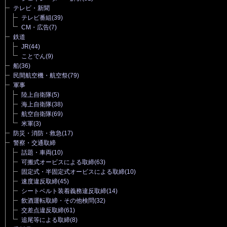
テレビ・新聞
テレビ番組
(39)
CM・広告
(7)
鉄道
JR
(44)
ことでん
(9)
船
(36)
民間航空機・航空祭
(79)
軍事
陸上自衛隊
(5)
海上自衛隊
(38)
航空自衛隊
(69)
米軍
(3)
防災・消防・救急
(17)
警察・交通取締
話題・車両
(10)
可搬式オービスによる取締
(63)
固定式・半固定式オービスによる取締
(10)
速度違反取締
(45)
シートベルト装着義務違反取締
(14)
飲酒運転取締・その他検問
(32)
交差点違反取締
(61)
追尾等による取締
(8)