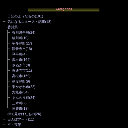
Categories
日記のようなもの
(191)
気になるニュース・記事
(18)
香川県
香川県全般
(24)
綾川町
(10)
宇多津町
(27)
観音寺市
(18)
琴平町
(4)
坂出市
(164)
さぬき市
(9)
善通寺市
(11)
高松市
(169)
多度津町
(9)
東かがわ市
(22)
丸亀市
(54)
まんのう町
(24)
三木町
(2)
三豊市
(18)
街で見かけたもの
(26)
田んぼアート
(11)
空・夜景