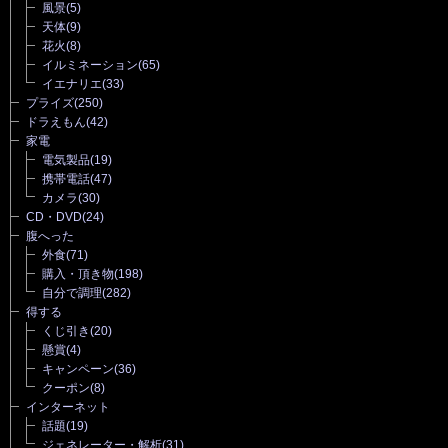
風景
(5)
天体
(9)
花火
(8)
イルミネーション
(65)
イエナリエ
(33)
プライズ
(250)
ドラえもん
(42)
家電
電気製品
(19)
携帯電話
(47)
カメラ
(30)
CD・DVD
(24)
腹へった
外食
(71)
購入・頂き物
(198)
自分で調理
(282)
得する
くじ引き
(20)
懸賞
(4)
キャンペーン
(36)
クーポン
(8)
インターネット
話題
(19)
ジェネレーター・解析
(31)