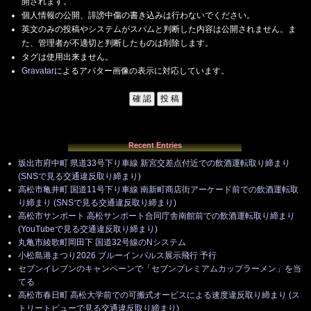
開されます。
個人情報の公開、誹謗中傷の書き込みは行わないでください。
英文のみの投稿やシステムがスパムと判断した内容は公開されません。ま
た、管理者が不適切と判断したものは削除します。
タグは使用出来ません。
Gravatar
によるアバター画像の表示に対応しています。
Recent Entries
坂出市府中町 県道33号下り車線 新宮交差点付近での飲酒運転取り締まり
(SNSで見る交通違反取り締まり)
高松市亀井町 国道11号下り車線 南新町商店街アーケード前での飲酒運転取
り締まり (SNSで見る交通違反取り締まり)
高松市サンポート 高松サンポート合同庁舎南館前での飲酒運転取り締まり
(YouTubeで見る交通違反取り締まり)
丸亀市綾歌町岡田下 国道32号線のNシステム
小松島港まつり2026 ブルーインパルス展示飛行 予行
セブンイレブンのキャンペーンで「セブンプレミアムカップラーメン」を当
てる
高松市春日町 高松大学前での可搬式オービスによる速度違反取り締まり (ス
トリートビューで見る交通違反取り締まり)