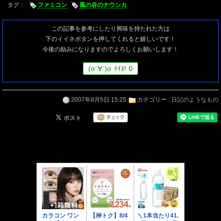
タグ：
ファミコン
風の谷のナウシカ
この記事を参考にしたり興味を持たれた方は
下のイイネボタンを押してくれると嬉しいです！
今後の励みになりますのでよろしくお願いします！
(
σ
´∀`)
σ
ｲｲﾈ!
0
2007年8月5日 15:25
カテゴリー :
日記のようなもの