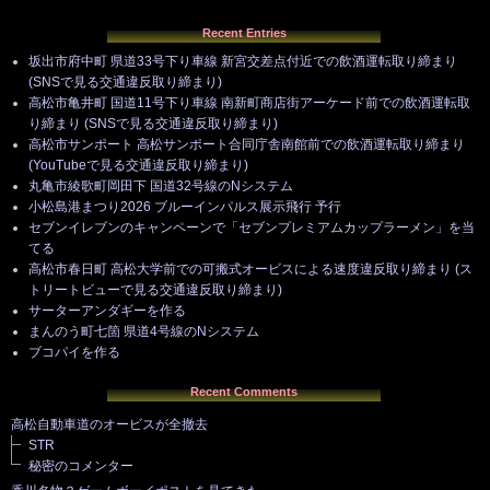
Recent Entries
坂出市府中町 県道33号下り車線 新宮交差点付近での飲酒運転取り締まり
(SNSで見る交通違反取り締まり)
高松市亀井町 国道11号下り車線 南新町商店街アーケード前での飲酒運転取
り締まり (SNSで見る交通違反取り締まり)
高松市サンポート 高松サンポート合同庁舎南館前での飲酒運転取り締まり
(YouTubeで見る交通違反取り締まり)
丸亀市綾歌町岡田下 国道32号線のNシステム
小松島港まつり2026 ブルーインパルス展示飛行 予行
セブンイレブンのキャンペーンで「セブンプレミアムカップラーメン」を当
てる
高松市春日町 高松大学前での可搬式オービスによる速度違反取り締まり (ス
トリートビューで見る交通違反取り締まり)
サーターアンダギーを作る
まんのう町七箇 県道4号線のNシステム
ブコパイを作る
Recent Comments
高松自動車道のオービスが全撤去
STR
秘密のコメンター