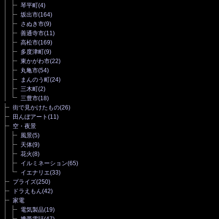
琴平町
(4)
坂出市
(164)
さぬき市
(9)
善通寺市
(11)
高松市
(169)
多度津町
(9)
東かがわ市
(22)
丸亀市
(54)
まんのう町
(24)
三木町
(2)
三豊市
(18)
街で見かけたもの
(26)
田んぼアート
(11)
空・夜景
風景
(5)
天体
(9)
花火
(8)
イルミネーション
(65)
イエナリエ
(33)
プライズ
(250)
ドラえもん
(42)
家電
電気製品
(19)
携帯電話
(47)