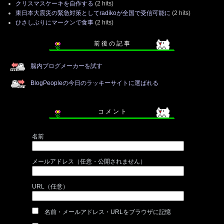
クリスマスケーキを自作する
(2 hits)
東日本大震災の緊急対策としてradikoが全国で受信可能に
(2 hits)
ひさしぶりにマークンで食事
(2 hits)
前 後 の 記 事
脳内ブログメーカーを試す
BlogPeopleの今日のラッキーサイトに選ばれる
コ メ ン ト
名前
メールアドレス（任意・公開されません）
URL（任意）
名前・メールアドレス・URLをブラウザに記憶