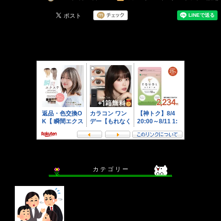
カ テ ゴ リ ー