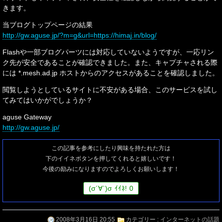
きます。
当ブログトップページの結果
http://gw.aguse.jp/?m=g&url=https://himaj.in/blog/
Flashや一部ブログパーツには対応していないようですが、一応リン
ク先が安全であることが確認できました。また、キャプチャされる際
には *.mesh.ad.jp ホストからのアクセスがあることを確認しました。
閲覧しようとしているサイトに不安がある場合、このサービスを試し
てみてはいかがでしょうか？
aguse Gateway
http://gw.aguse.jp/
この記事を参考にしたり興味を持たれた方は
下のイイネボタンを押してくれると嬉しいです！
今後の励みになりますのでよろしくお願いします！
(
σ
´∀`)
σ
ｲｲﾈ!
0
2008年3月16日 20:55
カテゴリー :
インターネットの話題