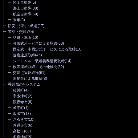
陸上自衛隊
(5)
海上自衛隊
(38)
航空自衛隊
(69)
米軍
(3)
防災・消防・救急
(17)
警察・交通取締
話題・車両
(10)
可搬式オービスによる取締
(63)
固定式・半固定式オービスによる取締
(10)
速度違反取締
(45)
シートベルト装着義務違反取締
(14)
飲酒運転取締・その他検問
(32)
交差点違反取締
(61)
追尾等による取締
(8)
香川県のNシステム
綾川町
(4)
宇多津町
(2)
観音寺市
(8)
琴平町
(1)
坂出市
(18)
さぬき市
(10)
善通寺市
(6)
高松市
(68)
多度津町
(5)