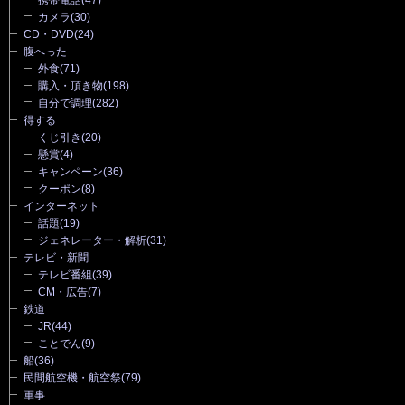
カメラ
(30)
CD・DVD
(24)
腹へった
外食
(71)
購入・頂き物
(198)
自分で調理
(282)
得する
くじ引き
(20)
懸賞
(4)
キャンペーン
(36)
クーポン
(8)
インターネット
話題
(19)
ジェネレーター・解析
(31)
テレビ・新聞
テレビ番組
(39)
CM・広告
(7)
鉄道
JR
(44)
ことでん
(9)
船
(36)
民間航空機・航空祭
(79)
軍事