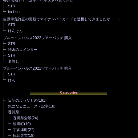
香川名物？ゲームボーイポストを見てきた
STR
ko.i.tsu
自動車免許証の更新でマイナンバーカードと連携してきましたが・・・
STR
けんけん
ブルーインパルス2022ツアーパッチ 購入
STR
秘密のコメンター
STR
名無し
ブルーインパルス2021ツアーパッチ 購入
STR
けん
Categories
日記のようなもの
(191)
気になるニュース・記事
(18)
香川県
香川県全般
(24)
綾川町
(10)
宇多津町
(27)
観音寺市
(18)