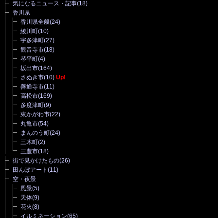
気になるニュース・記事
(18)
香川県
香川県全般
(24)
綾川町
(10)
宇多津町
(27)
観音寺市
(18)
琴平町
(4)
坂出市
(164)
さぬき市
(10)
Up!
善通寺市
(11)
高松市
(169)
多度津町
(9)
東かがわ市
(22)
丸亀市
(54)
まんのう町
(24)
三木町
(2)
三豊市
(18)
街で見かけたもの
(26)
田んぼアート
(11)
空・夜景
風景
(5)
天体
(9)
花火
(8)
イルミネーション
(65)