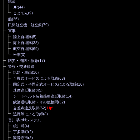
鉄道
JR
(44)
ことでん
(9)
船
(36)
民間航空機・航空祭
(79)
軍事
陸上自衛隊
(5)
海上自衛隊
(38)
航空自衛隊
(69)
米軍
(3)
防災・消防・救急
(17)
警察・交通取締
話題・車両
(10)
可搬式オービスによる取締
(63)
固定式・半固定式オービスによる取締
(10)
速度違反取締
(45)
シートベルト装着義務違反取締
(14)
飲酒運転取締・その他検問
(32)
交差点違反取締
(62)
Up!
追尾等による取締
(8)
香川県のNシステム
綾川町
(4)
宇多津町
(2)
観音寺市
(8)