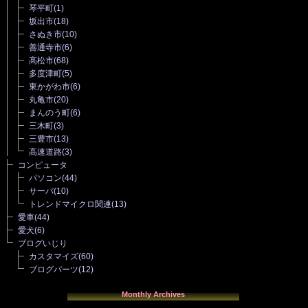
琴平町
(1)
坂出市
(18)
さぬき市
(10)
善通寺市
(6)
高松市
(68)
多度津町
(5)
東かがわ市
(6)
丸亀市
(20)
まんのう町
(6)
三木町
(3)
三豊市
(13)
高速道路
(3)
コンピュータ
パソコン
(44)
サーバ
(10)
トレンドマイクロ関連
(13)
愛車
(44)
愛犬
(6)
ブログいじり
カスタマイズ
(60)
ブログパーツ
(12)
Monthly Archives