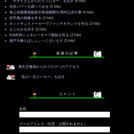
「サザエさんからのラブレター」を試す
(8 hits)
住所パワーを調べてみる
(5 hits)
海上自衛隊徳島航空基地開隊51周年記念行事
(4 hits)
切手風の画像を作る
(3 hits)
ホットサンドメーカーでファミチキサンドを作る
(3 hits)
もじがおを試す
(3 hits)
KAMONジェネレーターで家紋を作る
(3 hits)
瀬戸大橋とぱしふぃっくびいなす
(3 hits)
前 後 の 記 事
厚生労働省からのブログへのアクセス
「私の一日メーカー」を試す
コ メ ン ト
名前
メールアドレス（任意・公開されません）