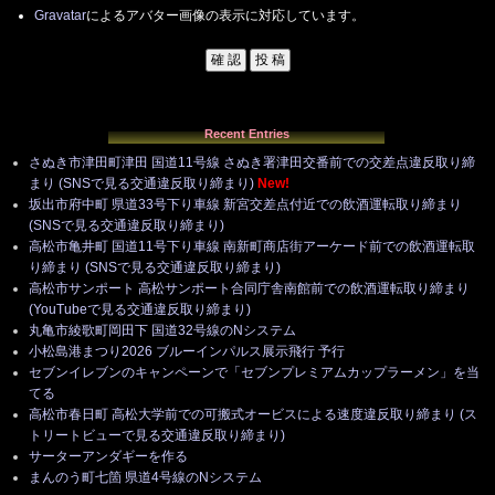
Gravatar
によるアバター画像の表示に対応しています。
Recent Entries
さぬき市津田町津田 国道11号線 さぬき署津田交番前での交差点違反取り締
まり (SNSで見る交通違反取り締まり)
New!
坂出市府中町 県道33号下り車線 新宮交差点付近での飲酒運転取り締まり
(SNSで見る交通違反取り締まり)
高松市亀井町 国道11号下り車線 南新町商店街アーケード前での飲酒運転取
り締まり (SNSで見る交通違反取り締まり)
高松市サンポート 高松サンポート合同庁舎南館前での飲酒運転取り締まり
(YouTubeで見る交通違反取り締まり)
丸亀市綾歌町岡田下 国道32号線のNシステム
小松島港まつり2026 ブルーインパルス展示飛行 予行
セブンイレブンのキャンペーンで「セブンプレミアムカップラーメン」を当
てる
高松市春日町 高松大学前での可搬式オービスによる速度違反取り締まり (ス
トリートビューで見る交通違反取り締まり)
サーターアンダギーを作る
まんのう町七箇 県道4号線のNシステム