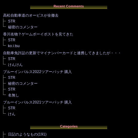
Recent Comments
高松自動車道のオービスが全撤去
STR
秘密のコメンター
香川名物？ゲームボーイポストを見てきた
STR
ko.i.tsu
自動車免許証の更新でマイナンバーカードと連携してきましたが・・・
STR
けんけん
ブルーインパルス2022ツアーパッチ 購入
STR
秘密のコメンター
STR
名無し
ブルーインパルス2021ツアーパッチ 購入
STR
けん
Categories
日記のようなもの
(191)