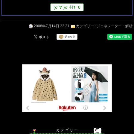
(
σ
´∀`)
σ
ｲｲﾈ!
0
2008年7月14日 22:21
カテゴリー :
ジェネレーター・解析
カ テ ゴ リ ー