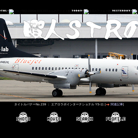
タイトルバナーNo.239 ： エアロラボインターナショナル YS-11 [
関連記事
]