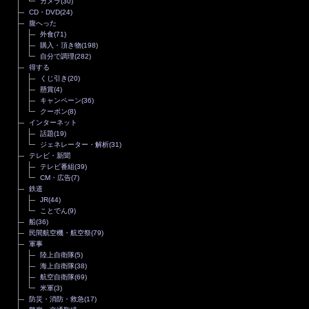
カメラ
(30)
CD・DVD
(24)
腹へった
外食
(71)
購入・頂き物
(198)
自分で調理
(282)
得する
くじ引き
(20)
懸賞
(4)
キャンペーン
(36)
クーポン
(8)
インターネット
話題
(19)
ジェネレーター・解析
(31)
テレビ・新聞
テレビ番組
(39)
CM・広告
(7)
鉄道
JR
(44)
ことでん
(9)
船
(36)
民間航空機・航空祭
(79)
軍事
陸上自衛隊
(5)
海上自衛隊
(38)
航空自衛隊
(69)
米軍
(3)
防災・消防・救急
(17)