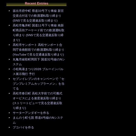
Recent Entries
坂出市府中町 県道33号下り車線 新宮
交差点付近での飲酒運転取り締まり
(SNSで見る交通違反取り締まり)
高松市亀井町 国道11号下り車線 南新
町商店街アーケード前での飲酒運転取
り締まり (SNSで見る交通違反取り締
まり)
高松市サンポート 高松サンポート合
同庁舎南館前での飲酒運転取り締まり
(YouTubeで見る交通違反取り締まり)
丸亀市綾歌町岡田下 国道32号線のNシ
ステム
小松島港まつり2026 ブルーインパル
ス展示飛行 予行
セブンイレブンのキャンペーンで「セ
ブンプレミアムカップラーメン」を当
てる
高松市春日町 高松大学前での可搬式
オービスによる速度違反取り締まり
(ストリートビューで見る交通違反取
り締まり)
サーターアンダギーを作る
まんのう町七箇 県道4号線のNシステ
ム
ブコパイを作る