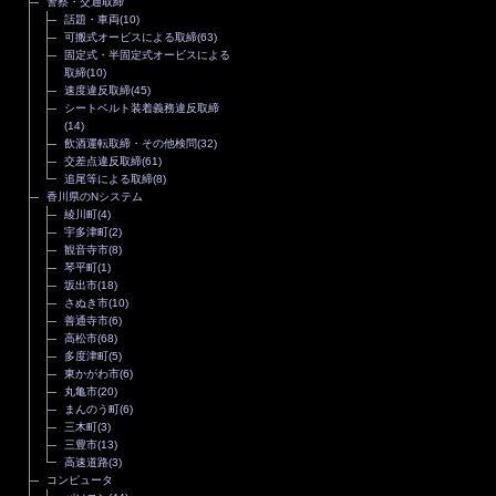
警察・交通取締
話題・車両
(10)
可搬式オービスによる取締
(63)
固定式・半固定式オービスによる
取締
(10)
速度違反取締
(45)
シートベルト装着義務違反取締
(14)
飲酒運転取締・その他検問
(32)
交差点違反取締
(61)
追尾等による取締
(8)
香川県のNシステム
綾川町
(4)
宇多津町
(2)
観音寺市
(8)
琴平町
(1)
坂出市
(18)
さぬき市
(10)
善通寺市
(6)
高松市
(68)
多度津町
(5)
東かがわ市
(6)
丸亀市
(20)
まんのう町
(6)
三木町
(3)
三豊市
(13)
高速道路
(3)
コンピュータ