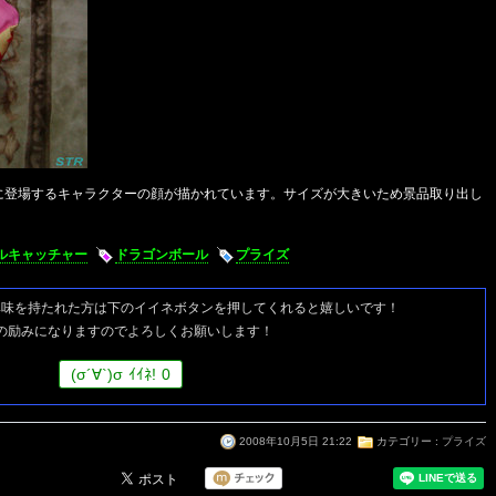
面に登場するキャラクターの顔が描かれています。サイズが大きいため景品取り出し
ルキャッチャー
ドラゴンボール
プライズ
興味を持たれた方は
下のイイネボタンを押してくれると嬉しいです！
の励みになりますのでよろしくお願いします！
(
σ
´∀`)
σ
ｲｲﾈ!
0
2008年10月5日 21:22
カテゴリー :
プライズ