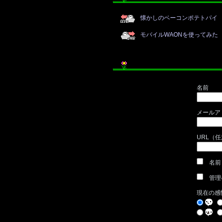
懐かしのベーコンポテトパイ
モバイルWAONを使ってみた
名前
メールア
URL（
名前
管理
現在の感