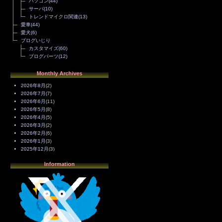
パソコン
(44)
サーバ
(10)
トレンドマイクロ関連
(13)
愛車
(44)
愛犬
(6)
ブログいじり
カスタマイズ
(60)
ブログパーツ
(12)
Monthly Archives
2026年8月
(2)
2026年7月
(7)
2026年6月
(11)
2026年5月
(8)
2026年4月
(5)
2026年3月
(2)
2026年2月
(6)
2026年1月
(3)
2025年12月
(3)
2025年11月
(4)
Information
2025年10月
(3)
2025年9月
(4)
2025年8月
(3)
2025年7月
(2)
2025年6月
(1)
2025年5月
(7)
2025年4月
(2)
2025年3月
(8)