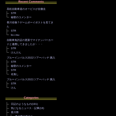
Recent Comments
高松自動車道のオービスが全撤去
STR
秘密のコメンター
香川名物？ゲームボーイポストを見てき
た
STR
ko.i.tsu
自動車免許証の更新でマイナンバーカー
ドと連携してきましたが・・・
STR
けんけん
ブルーインパルス2022ツアーパッチ 購入
STR
秘密のコメンター
STR
名無し
ブルーインパルス2021ツアーパッチ 購入
STR
けん
Categories
日記のようなもの
(191)
気になるニュース・記事
(18)
香川県