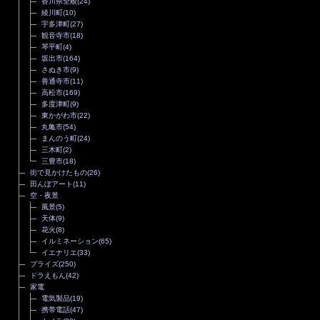
香川県全般
(24)
綾川町
(10)
宇多津町
(27)
観音寺市
(18)
琴平町
(4)
坂出市
(164)
さぬき市
(9)
善通寺市
(11)
高松市
(169)
多度津町
(9)
東かがわ市
(22)
丸亀市
(54)
まんのう町
(24)
三木町
(2)
三豊市
(18)
街で見かけたもの
(26)
田んぼアート
(11)
空・夜景
風景
(5)
天体
(9)
花火
(8)
イルミネーション
(65)
イエナリエ
(33)
プライズ
(250)
ドラえもん
(42)
家電
電気製品
(19)
携帯電話
(47)