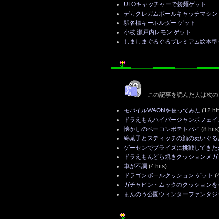
UFOキャッチャーで袋麺ゲット
デカクレガムボールキャッチマシン
駅名標キーホルダー ゲット
小枝 瀬戸内レモン ゲット
しましまぐるぐるプレミアム絵本型
この記事を読んだ人は次の
モバイルWAONを使ってみた
(12 hit
ドラえもんハイパージャンボフェイ
懐かしのベーコンポテトパイ
(8 hits
綿菓子とスティッチの顔のぬいぐる
ゲーセンでプライズに挑戦してきた
ドラえもんどら焼きクッションメガ
車が不調
(4 hits)
ドラゴンボールクッション ゲット
(4
ガチャピン・ムックのクッションを
まんのう公園ウィンターファンタジー