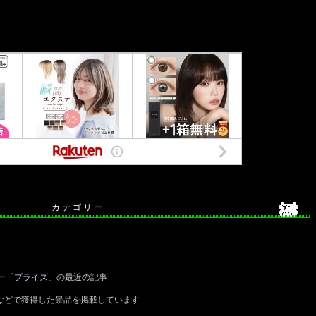
カ テ ゴ リ ー
ー「
プライズ
」の最近の記事
などで獲得した景品を掲載しています