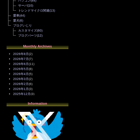
パソコン
(44)
サーバ
(10)
トレンドマイクロ関連
(13)
愛車
(44)
愛犬
(6)
ブログいじり
カスタマイズ
(60)
ブログパーツ
(12)
Monthly Archives
2026年8月
(2)
2026年7月
(7)
2026年6月
(11)
2026年5月
(8)
2026年4月
(5)
2026年3月
(2)
2026年2月
(6)
2026年1月
(3)
2025年12月
(3)
2025年11月
(4)
Information
2025年10月
(3)
2025年9月
(4)
2025年8月
(3)
2025年7月
(2)
2025年6月
(1)
2025年5月
(7)
2025年4月
(2)
2025年3月
(8)