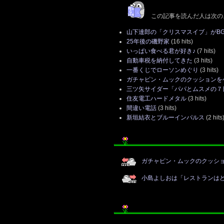
この記事を読んだ人は次の
山下達郎の「クリスマスイブ」がB
25年後の磯野家
(16 hits)
いっぱい食べる君が好き♪
(7 hits)
自動車税を納付してきた
(3 hits)
一番くじでローソンめぐり
(3 hits)
ガチャピン・ムックのクッションを
三ツ矢サイダー「パパとムスメの７
住友電工ハードメタル
(3 hits)
間違い電話
(3 hits)
新垣結衣とブルーインパルス
(2 hits
ガチャピン・ムックのクッシ
小島よしおは「レストランは