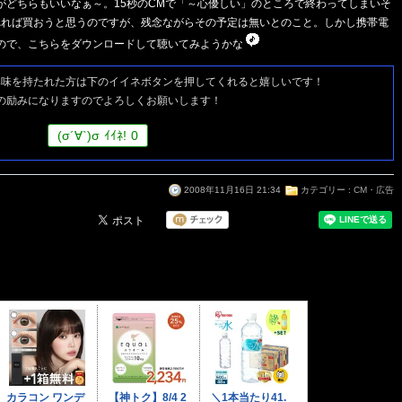
がどちらもいいなぁ～。15秒のCMで「～心優しい」のところで終わってしまいそ
れれば買おうと思うのですが、残念ながらその予定は無いとのこと。しかし携帯電
ので、こちらをダウンロードして聴いてみようかな
興味を持たれた方は
下のイイネボタンを押してくれると嬉しいです！
の励みになりますのでよろしくお願いします！
(
σ
´∀`)
σ
ｲｲﾈ!
0
2008年11月16日 21:34
カテゴリー :
CM・広告