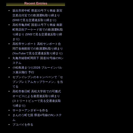
Recent Entries
坂出市府中町 県道33号下り車線 新宮
交差点付近での飲酒運転取り締まり
(SNSで見る交通違反取り締まり)
高松市亀井町 国道11号下り車線 南新
町商店街アーケード前での飲酒運転取
り締まり (SNSで見る交通違反取り締
まり)
高松市サンポート 高松サンポート合
同庁舎南館前での飲酒運転取り締まり
(YouTubeで見る交通違反取り締まり)
丸亀市綾歌町岡田下 国道32号線のNシ
ステム
小松島港まつり2026 ブルーインパル
ス展示飛行 予行
セブンイレブンのキャンペーンで「セ
ブンプレミアムカップラーメン」を当
てる
高松市春日町 高松大学前での可搬式
オービスによる速度違反取り締まり
(ストリートビューで見る交通違反取
り締まり)
サーターアンダギーを作る
まんのう町七箇 県道4号線のNシステ
ム
ブコパイを作る