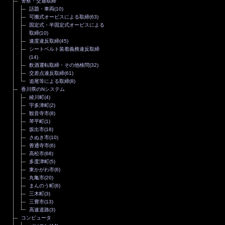
警察・交通取締
話題・車両
(10)
可搬式オービスによる取締
(63)
固定式・半固定式オービスによる
取締
(10)
速度違反取締
(45)
シートベルト装着義務違反取締
(14)
飲酒運転取締・その他検問
(32)
交差点違反取締
(61)
追尾等による取締
(8)
香川県のNシステム
綾川町
(4)
宇多津町
(2)
観音寺市
(8)
琴平町
(1)
坂出市
(18)
さぬき市
(10)
善通寺市
(6)
高松市
(68)
多度津町
(5)
東かがわ市
(6)
丸亀市
(20)
まんのう町
(6)
三木町
(3)
三豊市
(13)
高速道路
(3)
コンピュータ