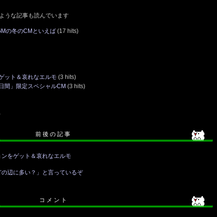
ような記事も読んでいます
GMの冬のCMといえば
(17 hits)
ゲット＆哀れなエルモ
(3 hits)
日間」限定スペシャルCM
(3 hits)
)
前 後 の 記 事
ョンをゲット＆哀れなエルモ
どの辺に多い？」と言っているぞ
コ メ ン ト