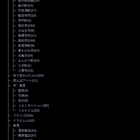
香川県全般
(24)
綾川町
(10)
宇多津町
(27)
観音寺市
(18)
琴平町
(4)
坂出市
(164)
さぬき市
(9)
善通寺市
(11)
高松市
(169)
多度津町
(9)
東かがわ市
(22)
丸亀市
(54)
まんのう町
(24)
三木町
(2)
三豊市
(18)
街で見かけたもの
(26)
田んぼアート
(11)
空・夜景
風景
(5)
天体
(9)
花火
(8)
イルミネーション
(65)
イエナリエ
(33)
プライズ
(250)
ドラえもん
(42)
家電
電気製品
(19)
携帯電話
(47)