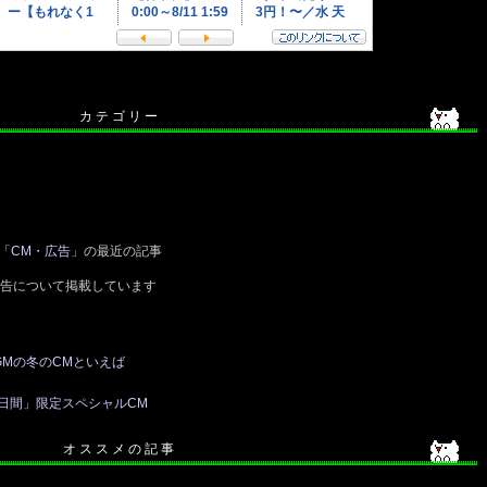
カ テ ゴ リ ー
「
CM・広告
」の最近の記事
広告について掲載しています
GMの冬のCMといえば
日間」限定スペシャルCM
オ ス ス メ の 記 事