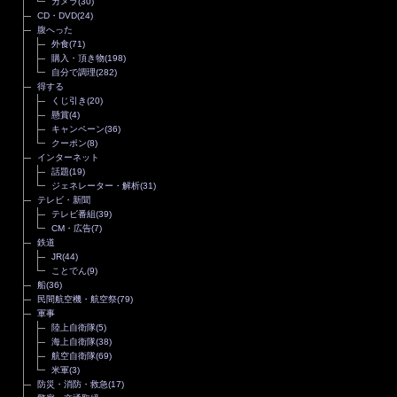
カメラ
(30)
CD・DVD
(24)
腹へった
外食
(71)
購入・頂き物
(198)
自分で調理
(282)
得する
くじ引き
(20)
懸賞
(4)
キャンペーン
(36)
クーポン
(8)
インターネット
話題
(19)
ジェネレーター・解析
(31)
テレビ・新聞
テレビ番組
(39)
CM・広告
(7)
鉄道
JR
(44)
ことでん
(9)
船
(36)
民間航空機・航空祭
(79)
軍事
陸上自衛隊
(5)
海上自衛隊
(38)
航空自衛隊
(69)
米軍
(3)
防災・消防・救急
(17)