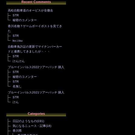
Recent Comments
高松自動車道のオービスが全撤去
STR
秘密のコメンター
香川名物？ゲームボーイポストを見てき
た
STR
ko.i.tsu
自動車免許証の更新でマイナンバーカー
ドと連携してきましたが・・・
STR
けんけん
ブルーインパルス2022ツアーパッチ 購入
STR
秘密のコメンター
STR
名無し
ブルーインパルス2021ツアーパッチ 購入
STR
けん
Categories
日記のようなもの
(191)
気になるニュース・記事
(18)
香川県